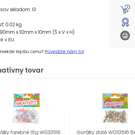
sov skladom: 13
: 0.02 kg
90mm x 112mm x 10mm (Š x V x H)
 v EU.
e niekde lepšiu cenu?
Povedzte nám to!
natívny tovar
álky farebné 15g W033519
Gorálky zlaté W033516 