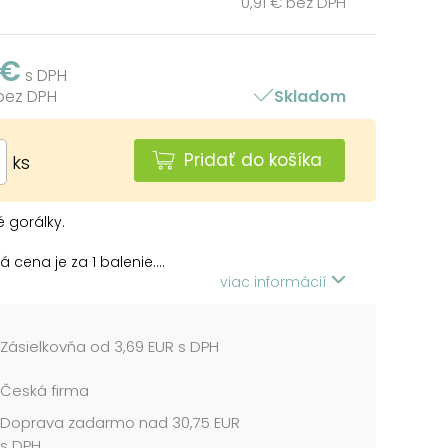
0,91 € bez DPH
 €
s DPH
 bez DPH
Skladom
Pridať do košíka
ks
 gorálky.
 cena je za 1 balenie....
viac informácií
Zásielkovňa od 3,69 EUR s DPH
Česká firma
Doprava zadarmo nad 30,75 EUR
s DPH