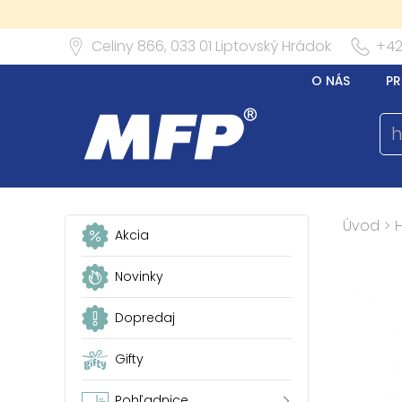
Celiny 866,
033 01
Liptovský Hrádok
+42
O NÁS
PR
Úvod
>
Akcia
Novinky
Dopredaj
Gifty
Pohľadnice