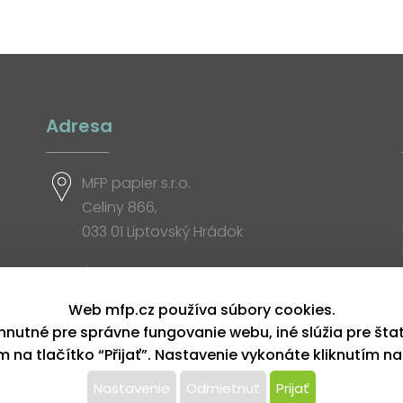
Adresa
MFP papier s.r.o.
Celiny 866,
033 01 Liptovský Hrádok
Otváracia doba
Web mfp.cz používa súbory cookies.
hnutné pre správne fungovanie webu, iné slúžia pre šta
ím na tlačítko “Přijať”. Nastavenie vykonáte kliknutím na
Nastavenie
Odmietnuť
Prijať