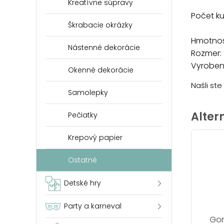
Kreatívne súpravy
Počet ku
Škrabacie okrázky
Hmotnosť
Nástenné dekorácie
Rozmer: 
Vyrobené
Okenné dekorácie
Našli st
Samolepky
Alter
Pečiatky
Krepový papier
Ostatné
Detské hry
Party a karneval
Gor