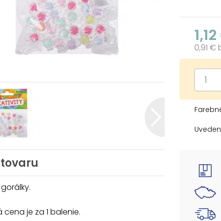
1,12
0,91 €
Farebné
Uvedená
 tovaru
gorálky.
cena je za 1 balenie.