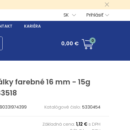
SK
Prihlásiť
NTAKT
KARIÉRA
0
0,00 €
álky farebné 16 mm - 15g
3518
90331974399
Katalógové čislo:
5330454
Základná cena:
1,12 €
s DPH