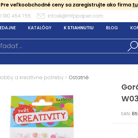
Pre veľkoobchodné ceny sa zaregistrujte ako firma
tu
1 910 454 755
infosk@mfppaper.com
EDAJNE
KATALÓGY
K STIAHNUTIU
BLOG
KO
Hobby a kreatívne potreby
>
Ostatné
Gor
W03
EAN:
85