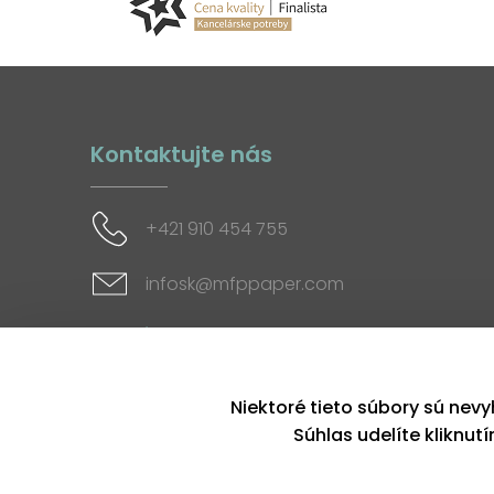
Kontaktujte nás
+421 910 454 755
infosk@mfppaper.com
Sociálne siete
Niektoré tieto súbory sú nevy
Súhlas udelíte kliknut