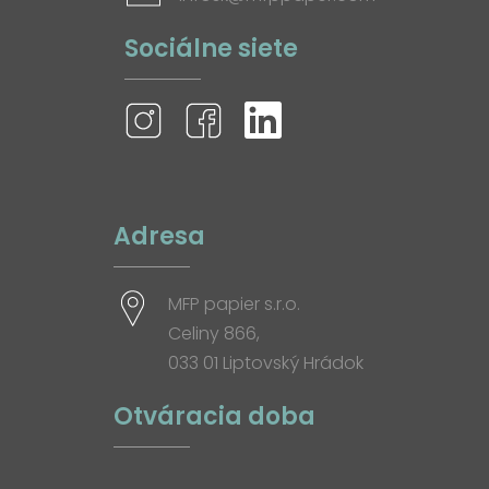
Sociálne siete
Adresa
MFP papier s.r.o.
Celiny 866,
033 01 Liptovský Hrádok
Otváracia doba