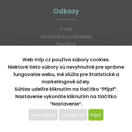
Odkazy
O nás
Obchodné podmienky
Predajne
Katalógy
K stiahnutiu
Web mfp.cz používa súbory cookies.
Blog
Niektoré tieto súbory sú nevyhnutné pre správne
Kontakt
fungovanie webu, iné slúžia pre štatistické a
Kariéra
marketingové účely.
XML feed
Súhlas udelíte kliknutím na tlačítko “Přijať”.
Nastavenie vykonáte kliknutím na tlačítko
“Nastavenie”.
Copyright © 2026, MFP paper s. r. o. | Všetky práva vyhradené
design by MFP
Nastavenie
Odmietnuť
Prijať
Tento web používa k poskytovaniu služieb,
personalizácií reklám a analýze návštevnosti súbory