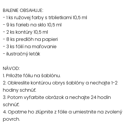
BALENIE OBSAHUJE:
- 1 ks ružovej farby s trblietkami 10,5 ml
- 9 ks farieb na sklo 10,5 ml
- 2 ks kontúry 10,5 ml
- 8 ks predlôh na papieri
- 3 ks fólií na maľovanie
- ilustračný leták
NÁVOD:
1. Priložte fóliu na šablónu.
2. Obkreslite kontúrou obrys šablóny a nechajte 1-2
hodiny schnúť.
3. Potom vyfarbite obrázok a nechajte 24 hodín
schnúť.
4. Opatrne ho zlúpnite z fólie a umiestnite na zvolený
povrch.