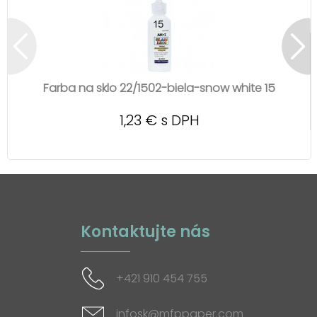
Farba na sklo 22/1502-biela-snow white 15
1,23 € s DPH
Kontaktujte nás
+421 910 454 755
infosk@mfppaper.com