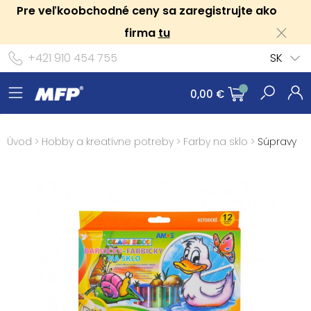
Pre veľkoobchodné ceny sa zaregistrujte ako
firma
tu
+421 910 454 755
SK
0,00 €
Úvod
>
Hobby a kreatívne potreby
>
Farby na sklo
>
Súpravy