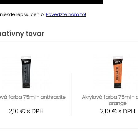
e niekde lepšiu cenu?
Povedzte nám to!
natívny tovar
ová farba 75ml - anthracite
Akrylová farba 75ml - 
orange
2,10 € s DPH
2,10 € s DPH