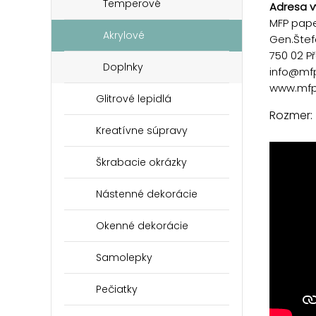
Temperové
Adresa v
MFP paper
Akrylové
Gen.Štef
750 02 P
Doplnky
info@mf
www.mfp
Glitrové lepidlá
Rozmer:
Kreatívne súpravy
Škrabacie okrázky
Nástenné dekorácie
Okenné dekorácie
Samolepky
Pečiatky