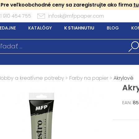
Pre veľkoobchodné ceny sa zaregistrujte ako firma
tu
1 910 454 755
infosk@mfppaper.com
EDAJNE
KATALÓGY
K STIAHNUTIU
BLOG
KO
Hobby a kreatívne potreby
>
Farby na papier
>
Akrylové
Akry
EAN:
85