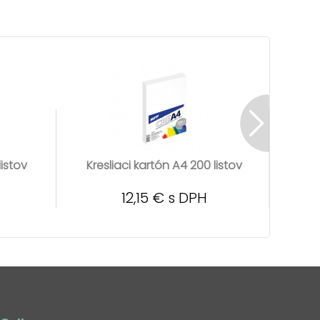
listov
Kresliaci kartón A4 200 listov
Kresl
12,15 € s DPH