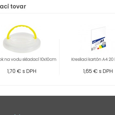
iaci tovar
ok na vodu skladací 10x10cm
Kresliaci kartón A4 20 
1,70 € s DPH
1,65 € s DPH