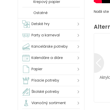
Krepový papier
Našli st
Ostatné
Detské hry
Alter
Party a karneval
Kancelárske potreby
Kalendáre a diáre
Papier
Akryl
Písacie potreby
Školské potreby
Vianočný sortiment