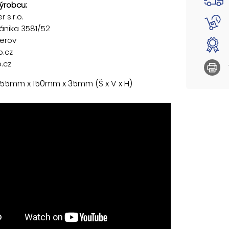
ýrobcu:
 s.r.o.
ánika 3581/52
řerov
p.cz
.cz
 55mm x 150mm x 35mm (Š x V x H)