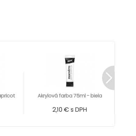
apricot
Akrylová farba 75ml - biela
Akr
2,10 € s DPH