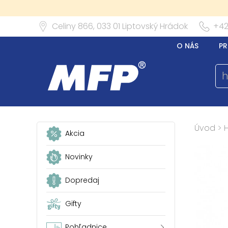
Celiny 866,
033 01
Liptovský Hrádok
+42
O NÁS
PR
Úvod
>
Akcia
Novinky
Dopredaj
Gifty
Pohľadnice