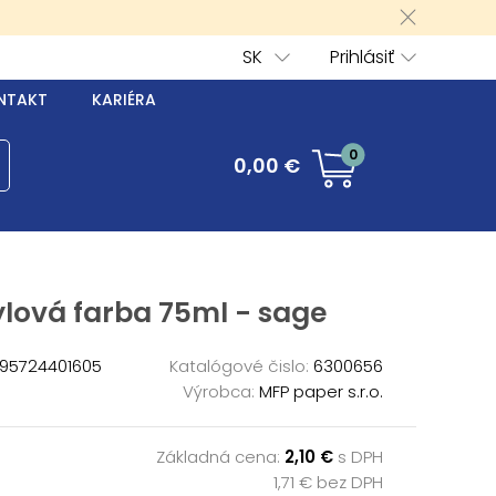
SK
Prihlásiť
NTAKT
KARIÉRA
0
0,00 €
lová farba 75ml - sage
95724401605
Katalógové čislo:
6300656
Výrobca:
MFP paper s.r.o.
Základná cena:
2,10 €
s DPH
1,71 € bez DPH