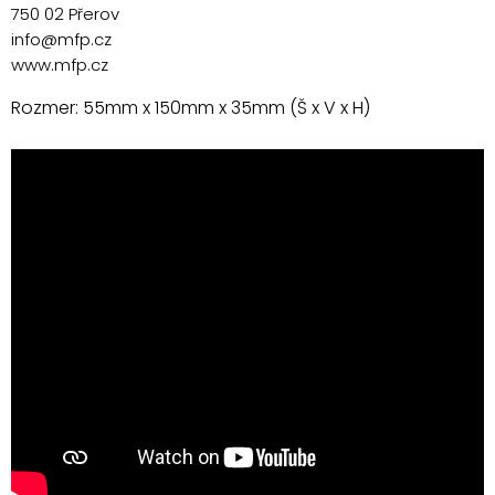
750 02 Přerov
info@mfp.cz
www.mfp.cz
Rozmer: 55mm x 150mm x 35mm (Š x V x H)