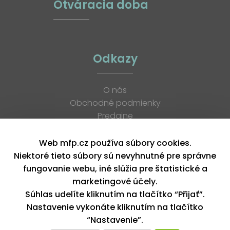
Otváracia doba
Odkazy
O nás
Obchodné podmienky
Predajne
Katalógy
K stiahnutiu
Web mfp.cz používa súbory cookies.
Blog
Niektoré tieto súbory sú nevyhnutné pre správne
Kontakt
fungovanie webu, iné slúžia pre štatistické a
Kariéra
marketingové účely.
XML feed
Súhlas udelíte kliknutím na tlačítko “Přijať”.
Nastavenie vykonáte kliknutím na tlačítko
“Nastavenie”.
Copyright © 2026, MFP paper s. r. o. | Všetky práva vyhradené