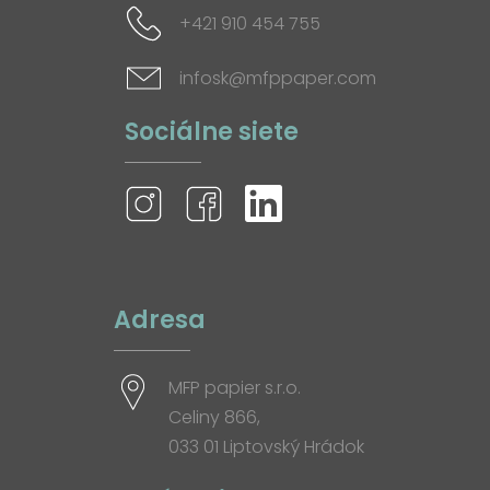
+421 910 454 755
infosk@mfppaper.com
Sociálne siete
Adresa
MFP papier s.r.o.
Celiny 866,
033 01 Liptovský Hrádok