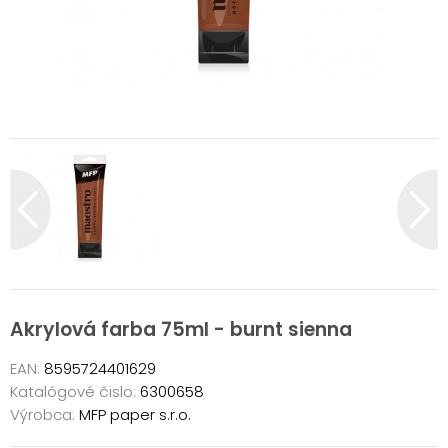
Akrylová farba 75ml - burnt sienna
EAN:
8595724401629
Katalógové čislo:
6300658
Výrobca:
MFP paper s.r.o.