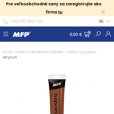
Pre veľkoobchodné ceny sa zaregistrujte ako
firma
tu
+421 910 454 755
SK
0,00 €
Úvod
>
Hobby a kreatívne potreby
>
Farby na papier
>
Akrylové