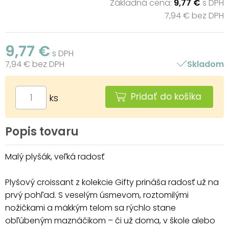
Základná cena:
9,77 €
s DPH
7,94 € bez DPH
9,77 €
s DPH
7,94 € bez DPH
Skladom
Pridať do košíka
ks
Popis tovaru
Malý plyšák, veľká radosť
Plyšový croissant z kolekcie Gifty prináša radosť už na
prvý pohľad. S veselým úsmevom, roztomilými
nožičkami a mäkkým telom sa rýchlo stane
obľúbeným maznáčikom – či už doma, v škole alebo