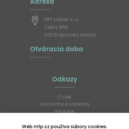
Adresa
MFP papier s.r.o.
Celiny 866,
033 01 Liptovský Hrádok
Otváracia doba
Odkazy
O nás
Obchodné podmienky
Predajne
Katalógy
K stiahnutiu
Web mfp.cz používa súbory cookies.