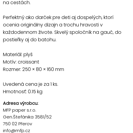
na cestách.
Perfektný ako darček pre deti aj dospelých, ktorí
ocenia originálny dizajn a trochu hravosti v
každodennom živote. Skvelý spoločník na gauč, do
postieľky aj do batohu.
Materiál: plyš
Motív: croissant
Rozmer: 250 × 80 × 160 mm
Uvedená cena je za 1 ks.
Hmotnosť: 0.15 kg
Adresa výrobcu:
MFP paper s.r.o.
Gen.Štefánika 3581/52
750 02 Přerov
info@mfp.cz