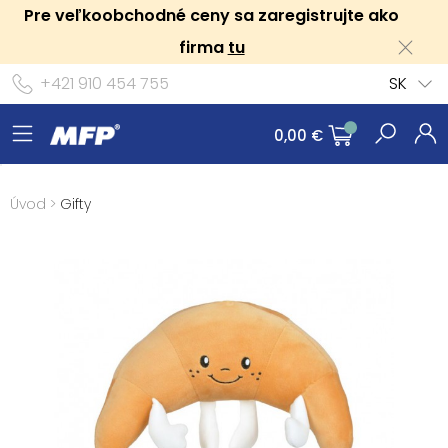
Pre veľkoobchodné ceny sa zaregistrujte ako
firma
tu
+421 910 454 755
SK
0,00 €
Úvod
>
Gifty