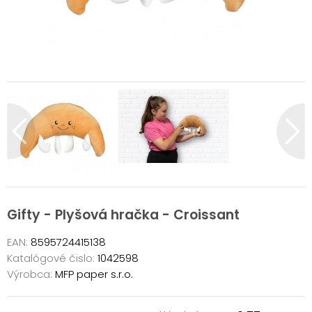
Gifty - Plyšová hračka - Croissant
EAN:
8595724415138
Katalógové čislo:
1042598
Výrobca:
MFP paper s.r.o.