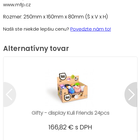
www.mfp.cz
Rozmer: 250mm x 160mm x 80mm (Š x V x H)
Našli ste niekde lepšiu cenu?
Povedzte nám to!
Alternatívny tovar
Gifty - display Kuli Friends 24pcs
166,82 € s DPH