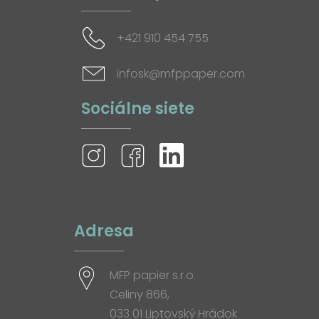
+421 910 454 755
infosk@mfppaper.com
Sociálne siete
Adresa
MFP papier s.r.o.
Celiny 866,
033 01 Liptovský Hrádok