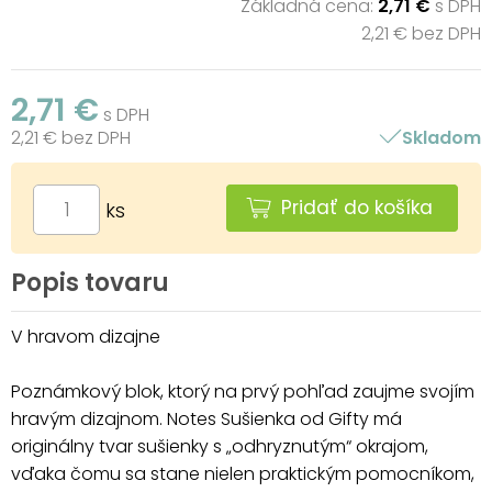
Základná cena:
2,71 €
s DPH
2,21 € bez DPH
2,71 €
s DPH
2,21 € bez DPH
Skladom
Pridať do košíka
ks
Popis tovaru
V hravom dizajne
Poznámkový blok, ktorý na prvý pohľad zaujme svojím
hravým dizajnom. Notes Sušienka od Gifty má
originálny tvar sušienky s „odhryznutým“ okrajom,
vďaka čomu sa stane nielen praktickým pomocníkom,