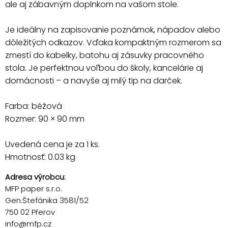
ale aj zábavným doplnkom na vašom stole.
Je ideálny na zapisovanie poznámok, nápadov alebo
dôležitých odkazov. Vďaka kompaktným rozmerom sa
zmestí do kabelky, batohu aj zásuvky pracovného
stola. Je perfektnou voľbou do školy, kancelárie aj
domácnosti – a navyše aj milý tip na darček.
Farba: béžová
Rozmer: 90 × 90 mm
Uvedená cena je za 1 ks.
Hmotnosť: 0.03 kg
Adresa výrobcu:
MFP paper s.r.o.
Gen.Štefánika 3581/52
750 02 Přerov
info@mfp.cz