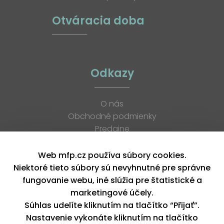
Otváracia doba
Odkazy
O nás
Obchodné podmienky
Predajne
Katalógy
K stiahnutiu
Web mfp.cz používa súbory cookies.
Blog
Niektoré tieto súbory sú nevyhnutné pre správne
Kontakt
fungovanie webu, iné slúžia pre štatistické a
Kariéra
marketingové účely.
XML feed
Súhlas udelíte kliknutím na tlačítko “Přijať”.
Nastavenie vykonáte kliknutím na tlačítko