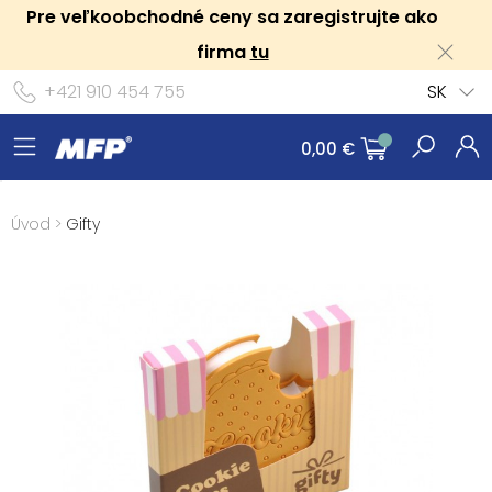
Pre veľkoobchodné ceny sa zaregistrujte ako
firma
tu
+421 910 454 755
SK
0,00 €
Úvod
>
Gifty