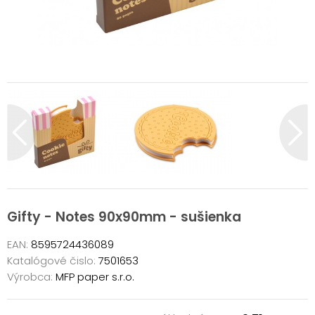
Gifty - Notes 90x90mm - sušienka
EAN:
8595724436089
Katalógové čislo:
7501653
Výrobca:
MFP paper s.r.o.