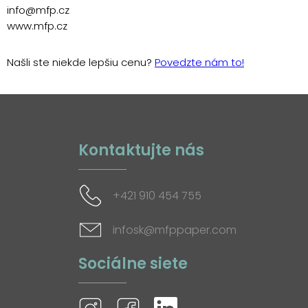
info@mfp.cz
www.mfp.cz
Našli ste niekde lepšiu cenu?
Povedzte nám to!
Kontaktujte nás
+421 910 454 755
infosk@mfppaper.com
Sociálne siete