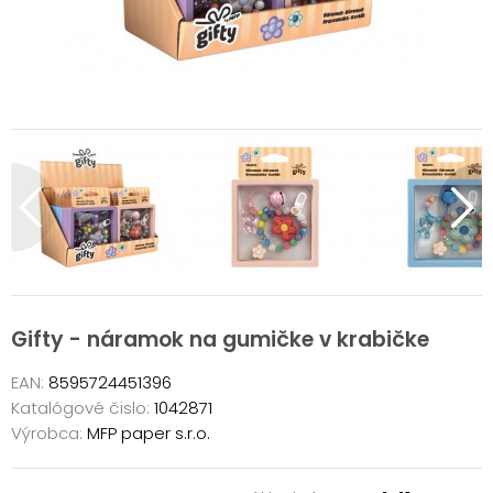
Gifty - náramok na gumičke v krabičke
EAN:
8595724451396
Katalógové čislo:
1042871
Výrobca:
MFP paper s.r.o.