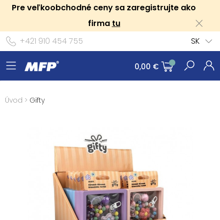
Pre veľkoobchodné ceny sa zaregistrujte ako
firma
tu
+421 910 454 755
SK
0,00 €
Úvod
>
Gifty