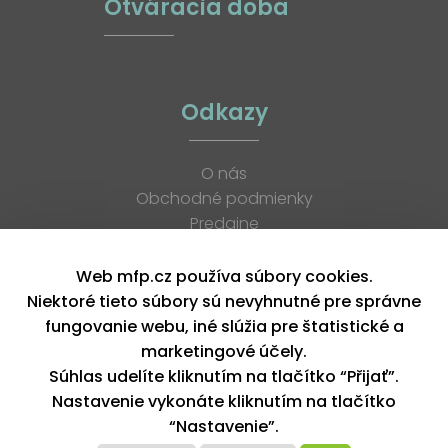
Otváracia doba
Odkazy
O nás
Obchodné podmienky
Predajne
Katalógy
K stiahnutiu
Web mfp.cz používa súbory cookies.
Blog
Niektoré tieto súbory sú nevyhnutné pre správne
Kontakt
fungovanie webu, iné slúžia pre štatistické a
Kariéra
marketingové účely.
XML feed
Súhlas udelíte kliknutím na tlačítko “Přijať”.
Nastavenie vykonáte kliknutím na tlačítko
“Nastavenie”.
Copyright © 2026, MFP paper s. r. o. | Všetky práva vyhradené
design by MFP