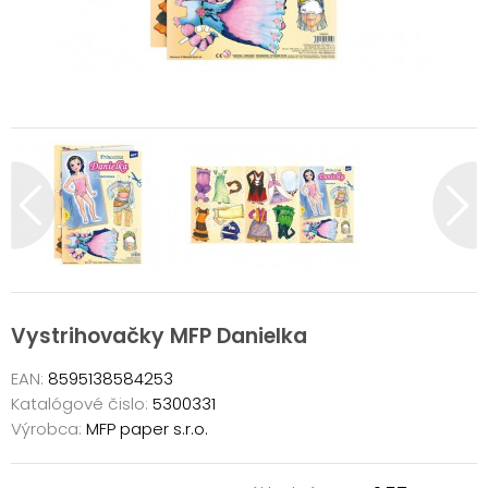
Vystrihovačky MFP Danielka
EAN:
8595138584253
Katalógové čislo:
5300331
Výrobca:
MFP paper s.r.o.