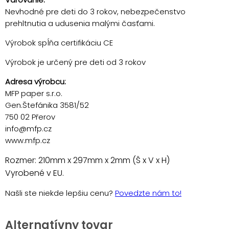
Nevhodné pre deti do 3 rokov, nebezpečenstvo
prehltnutia a udusenia malými časťami.
Výrobok spĺňa certifikáciu CE
Výrobok je určený pre deti od 3 rokov
Adresa výrobcu:
MFP paper s.r.o.
Gen.Štefánika 3581/52
750 02 Přerov
info@mfp.cz
www.mfp.cz
Rozmer: 210mm x 297mm x 2mm (Š x V x H)
Vyrobené v EU.
Našli ste niekde lepšiu cenu?
Povedzte nám to!
Alternatívny tovar