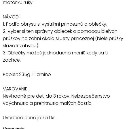
motoriku ruky.
NÁVOD:
1. Podľa obrysu si vystrihni princeznú a oblečky.
2. Vyber si ten správny obleček a pomocou bielych
prúžkov ho zahni okolo siluety princeznej (biele prúžky
slúžia k záhybu).
3. Oblečky môžeš jednoducho meniť, kedy sa ti
zachce.
Papier: 235g + lamino
VAROVANIE:
Nevhodné pre deti do 3 rokov. Nebezpečenstvo
vdýchnutia a prehltnutia malých častíc.
Uvedená cena je za 1 ks.
Varovanie: