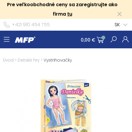
Pre veľkoobchodné ceny sa zaregistrujte ako
firma
tu
+421 910 454 755
SK
0,00 €
Úvod
>
Detské hry
>
Vystrihovačky