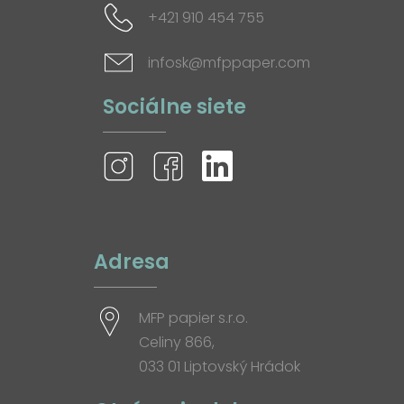
+421 910 454 755
infosk@mfppaper.com
Sociálne siete
Adresa
MFP papier s.r.o.
Celiny 866,
033 01 Liptovský Hrádok