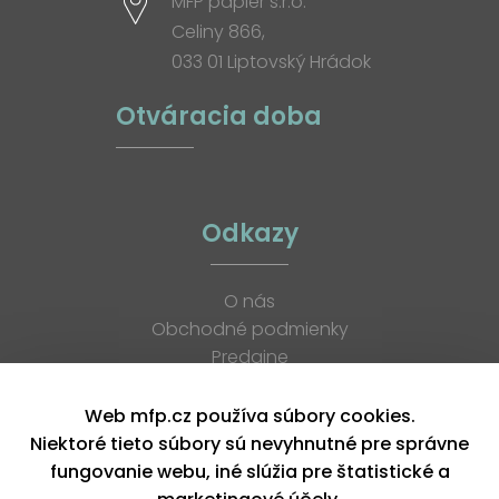
MFP papier s.r.o.
Celiny 866,
033 01 Liptovský Hrádok
Otváracia doba
Odkazy
O nás
Obchodné podmienky
Predajne
Katalógy
K stiahnutiu
Web mfp.cz používa súbory cookies.
Blog
Niektoré tieto súbory sú nevyhnutné pre správne
Kontakt
fungovanie webu, iné slúžia pre štatistické a
Kariéra