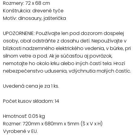
Rozmery: 72 x 68 cm
Konštrukcia: drevené tyče
Motív: dinosaury, jašterička
UPOZORNENIE: Používajte len pod dozorom dospelej
osoby, obal odstráňte z dosahu detí. Nepoužívajte v
blízkosti nadzemného elektrického vedenia, v búrke, pri
silnom vetre a pod. Ak je súčasťou aj povrázok,
nemotajte ho okolo krku alebo iných častí tela. Hrozí
nebezpečenstvo udusenia, vdýchnutia malých častíc.
Uvedená cena je za 1 ks.
Počet kusov skladom: 14
Hmotnosť: 0.05 kg
Rozmer: 720mm x 680mm x 5mm (Š x V x H)
Vyrobené v EU.