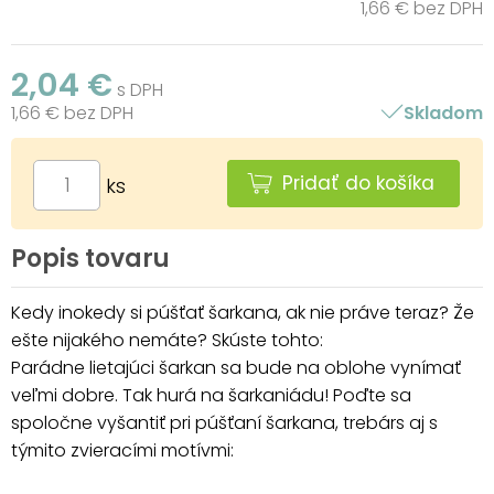
1,66 € bez DPH
2,04 €
s DPH
1,66 € bez DPH
Skladom
Pridať do košíka
ks
Popis tovaru
Kedy inokedy si púšťať šarkana, ak nie práve teraz? Že
ešte nijakého nemáte? Skúste tohto:
Parádne lietajúci šarkan sa bude na oblohe vynímať
veľmi dobre. Tak hurá na šarkaniádu! Poďte sa
spoločne vyšantiť pri púšťaní šarkana, trebárs aj s
týmito zvieracími motívmi: