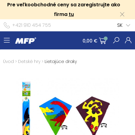
Pre veľkoobchodné ceny sa zaregistrujte ako
firma
tu
+421 910 454 755
SK
0,00 €
Úvod
>
Detské hry
>
Lietajúce draky