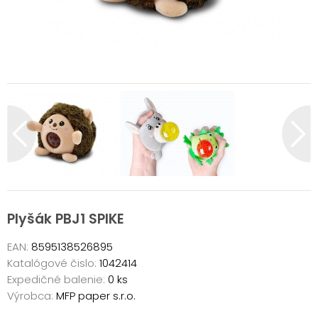
Plyšák PBJ1 SPIKE
EAN:
8595138526895
Katalógové čislo:
1042414
Expedičné balenie:
0 ks
Výrobca:
MFP paper s.r.o.