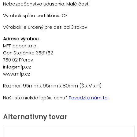
Nebezpečenstvo udusenia. Malé časti.
Výrobok spĺňa certifikáciu CE
Výrobok je určený pre deti od 3 rokov
Adresa výrobcu:
MFP paper s.r.o.
Gen.Štefánika 3581/52
750 02 Přerov
info@mfp.cz
www.mfp.cz
Rozmer: 95mm x 95mm x 80mm (Š x V x H)
Našli ste niekde lepšiu cenu?
Povedzte nám to!
Alternatívny tovar