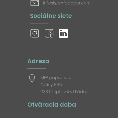
infosk@mfppaper.com
Sociálne siete
Adresa
MFP papier s.r.o.
Celiny 866,
033 01 Liptovský Hrádok
Otváracia doba