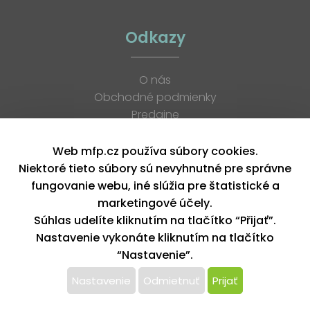
Odkazy
O nás
Obchodné podmienky
Predajne
Katalógy
K stiahnutiu
Web mfp.cz používa súbory cookies.
Blog
Niektoré tieto súbory sú nevyhnutné pre správne
Kontakt
fungovanie webu, iné slúžia pre štatistické a
Kariéra
marketingové účely.
XML feed
Súhlas udelíte kliknutím na tlačítko “Přijať”.
Nastavenie vykonáte kliknutím na tlačítko
“Nastavenie”.
Copyright © 2026, MFP paper s. r. o. | Všetky práva vyhradené
design by MFP
Nastavenie
Odmietnuť
Prijať
Tento web používa k poskytovaniu služieb,
personalizácií reklám a analýze návštevnosti súbory