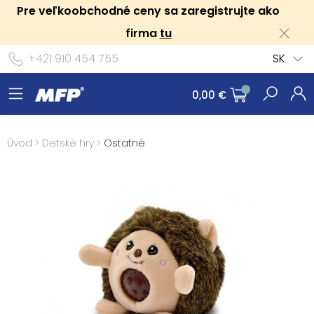
Pre veľkoobchodné ceny sa zaregistrujte ako
firma
tu
+421 910 454 755
SK
0,00 €
Úvod
>
Detské hry
>
Ostatné