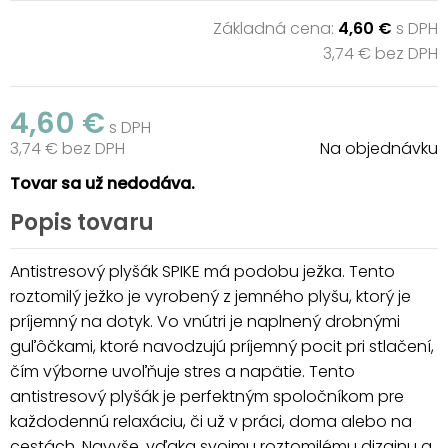
Základná cena:
4,60 €
s DPH
3,74 € bez DPH
4,60 €
s DPH
3,74 € bez DPH
Na objednávku
Tovar sa už nedodáva.
Popis tovaru
Antistresový plyšák SPIKE má podobu ježka. Tento
roztomilý ježko je vyrobený z jemného plyšu, ktorý je
príjemný na dotyk. Vo vnútri je naplnený drobnými
guľôčkami, ktoré navodzujú príjemný pocit pri stlačení,
čím výborne uvoľňuje stres a napätie. Tento
antistresový plyšák je perfektným spoločníkom pre
každodennú relaxáciu, či už v práci, doma alebo na
cestách. Navyše, vďaka svojmu roztomilému dizajnu a