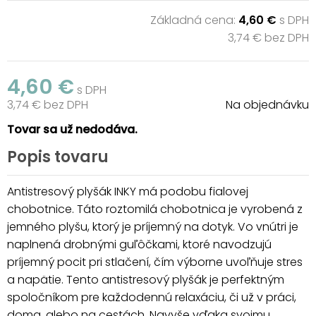
Základná cena:
4,60 €
s DPH
3,74 € bez DPH
4,60 €
s DPH
3,74 € bez DPH
Na objednávku
Tovar sa už nedodáva.
Popis tovaru
Antistresový plyšák INKY má podobu fialovej
chobotnice. Táto roztomilá chobotnica je vyrobená z
jemného plyšu, ktorý je príjemný na dotyk. Vo vnútri je
naplnená drobnými guľôčkami, ktoré navodzujú
príjemný pocit pri stlačení, čím výborne uvoľňuje stres
a napätie. Tento antistresový plyšák je perfektným
spoločníkom pre každodennú relaxáciu, či už v práci,
doma, alebo na cestách. Navyše vďaka svojmu