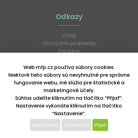
Odkazy
O nás
Obchodné podmienky
Predajne
Katalógy
K stiahnutiu
Web mfp.cz používa súbory cookies.
Blog
Niektoré tieto súbory sú nevyhnutné pre správne
Kontakt
fungovanie webu, iné slúžia pre štatistické a
Kariéra
marketingové účely.
XML feed
Súhlas udelíte kliknutím na tlačítko “Přijať”.
Nastavenie vykonáte kliknutím na tlačítko
“Nastavenie”.
Copyright © 2026, MFP paper s. r. o. | Všetky práva vyhradené
design by MFP
Nastavenie
Odmietnuť
Prijať
Tento web používa k poskytovaniu služieb,
personalizácií reklám a analýze návštevnosti súbory