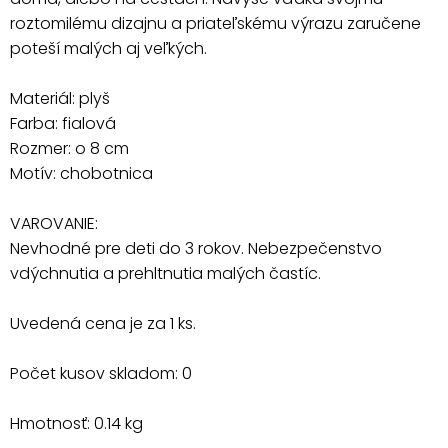
roztomilému dizajnu a priateľskému výrazu zaručene
poteší malých aj veľkých.
Materiál: plyš
Farba: fialová
Rozmer: o 8 cm
Motív: chobotnica
VAROVANIE:
Nevhodné pre deti do 3 rokov. Nebezpečenstvo
vdýchnutia a prehltnutia malých častíc.
Uvedená cena je za 1 ks.
Počet kusov skladom: 0
Hmotnosť: 0.14 kg