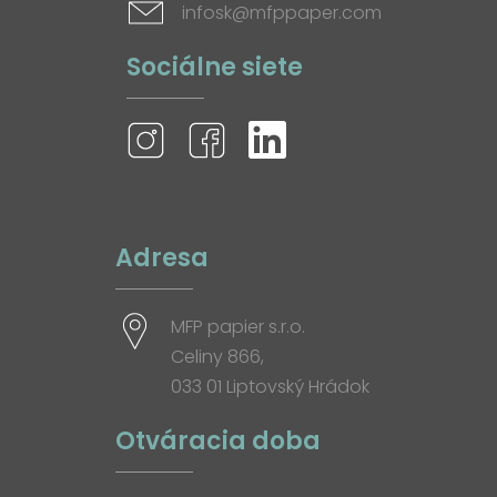
infosk@mfppaper.com
Sociálne siete
Adresa
MFP papier s.r.o.
Celiny 866,
033 01 Liptovský Hrádok
Otváracia doba