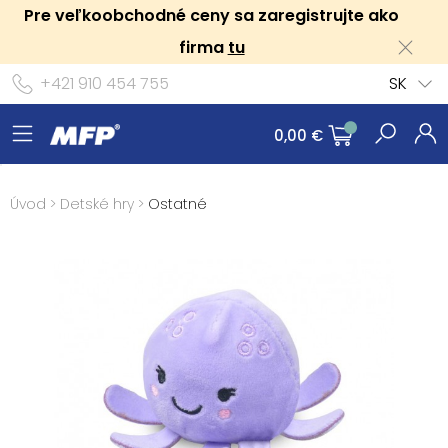
Pre veľkoobchodné ceny sa zaregistrujte ako
firma
tu
+421 910 454 755
SK
0,00 €
Úvod
>
Detské hry
>
Ostatné