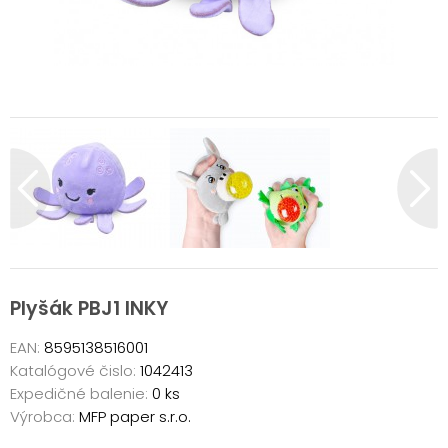
Plyšák PBJ1 INKY
EAN:
8595138516001
Katalógové čislo:
1042413
Expedičné balenie:
0 ks
Výrobca:
MFP paper s.r.o.