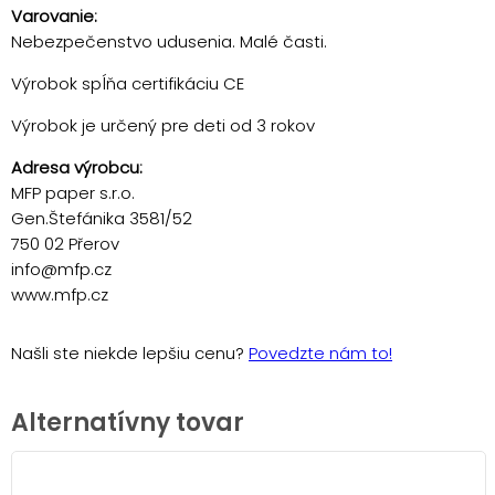
Varovanie:
Nebezpečenstvo udusenia. Malé časti.
Výrobok spĺňa certifikáciu CE
Výrobok je určený pre deti od 3 rokov
Adresa výrobcu:
MFP paper s.r.o.
Gen.Štefánika 3581/52
750 02 Přerov
info@mfp.cz
www.mfp.cz
Našli ste niekde lepšiu cenu?
Povedzte nám to!
Alternatívny tovar