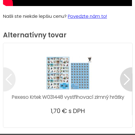
Našli ste niekde lepšiu cenu?
Povedzte nám to!
Alternatívny tovar
Pexeso Krtek W031448 vystřihovací zimný hrátky
1,70 € s DPH