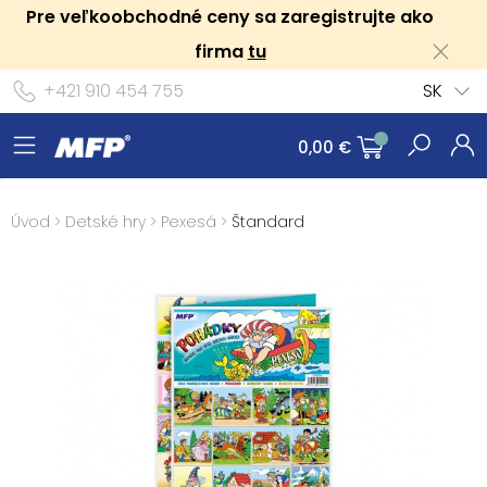
Pre veľkoobchodné ceny sa zaregistrujte ako
firma
tu
+421 910 454 755
SK
0,00 €
Úvod
>
Detské hry
>
Pexesá
>
Štandard