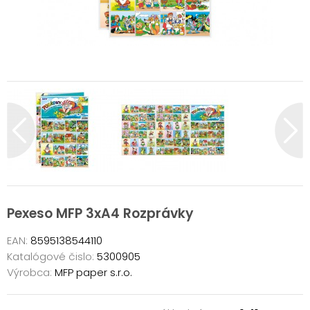
Pexeso MFP 3xA4 Rozprávky
EAN:
8595138544110
Katalógové čislo:
5300905
Výrobca:
MFP paper s.r.o.