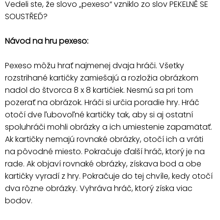
Vedeli ste, že slovo „pexeso“ vzniklo zo slov PEKELNĚ SE
SOUSTŘEĎ?
Návod na hru pexeso:
Pexeso môžu hrať najmenej dvaja hráči. Všetky
rozstrihané kartičky zamiešajú a rozložia obrázkom
nadol do štvorca 8 x 8 kartičiek. Nesmú sa pri tom
pozerať na obrázok. Hráči si určia poradie hry. Hráč
otočí dve ľubovoľné kartičky tak, aby si aj ostatní
spoluhráči mohli obrázky a ich umiestenie zapamätať.
Ak kartičky nemajú rovnaké obrázky, otočí ich a vráti
na pôvodné miesto. Pokračuje ďalší hráč, ktorý je na
rade. Ak objaví rovnaké obrázky, získava bod a obe
kartičky vyradí z hry. Pokračuje do tej chvíle, kedy otočí
dva rôzne obrázky. Vyhráva hráč, ktorý získa viac
bodov.