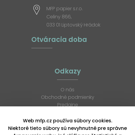
MFP papier s.r.o.
Celiny 866,
033 01 Liptovský Hrádok
Otváracia doba
Odkazy
O nás
Obchodné podmienky
Predajne
Katalógy
K stiahnutiu
Web mfp.cz používa súbory cookies.
Blog
Niektoré tieto súbory sú nevyhnutné pre správne
Kontakt