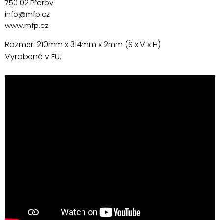
750 02 Přerov
info@mfp.cz
www.mfp.cz
Rozmer: 210mm x 314mm x 2mm (Š x V x H)
Vyrobené v EU.