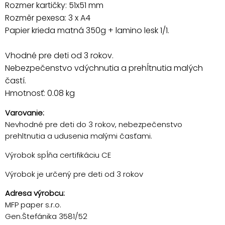
Rozmer kartičky: 51x51 mm
Rozměr pexesa: 3 x A4
Papier krieda matná 350g + lamino lesk 1/1.
Vhodné pre deti od 3 rokov.
Nebezpečenstvo vdýchnutia a prehĺtnutia malých
častí.
Hmotnosť: 0.08 kg
Varovanie:
Nevhodné pre deti do 3 rokov, nebezpečenstvo
prehltnutia a udusenia malými časťami.
Výrobok spĺňa certifikáciu CE
Výrobok je určený pre deti od 3 rokov
Adresa výrobcu:
MFP paper s.r.o.
Gen.Štefánika 3581/52