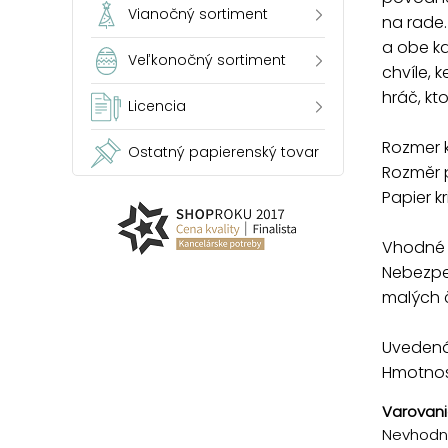
Vianočný sortiment
na rade.
a obe ka
Veľkonočný sortiment
chvíle, 
hráč, kt
Licencia
Rozmer k
Ostatný papierenský tovar
Rozměr p
Papier k
Vhodné p
Nebezpe
malých č
Uvedená 
Hmotnosť
Varovani
Nevhodné