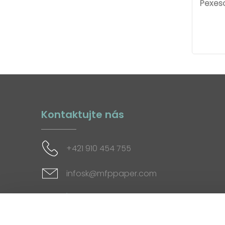
Pexeso
Kontaktujte nás
+421 910 454 755
infosk@mfppaper.com
Sociálne siete