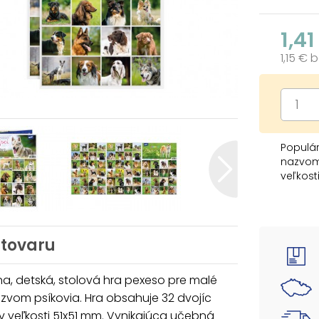
1,41
1,15 € 
Populár
nazvom 
veľkos
deti aj
slovíčk
Vedeli s
 tovaru
SOUSTŘ
Návod 
a, detská, stolová hra pexeso pre malé
azvom psíkovia. Hra obsahuje 32 dvojíc
Pexeso 
 veľkosti 51x51 mm. Vynikajúca učebná
rozstri