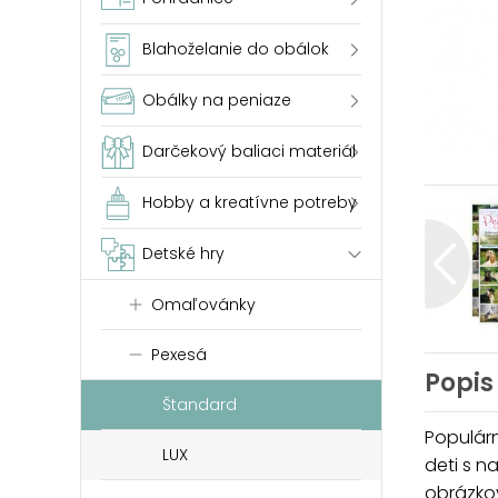
Blahoželanie do obálok
Obálky na peniaze
Darčekový baliaci materiál
Hobby a kreatívne potreby
Detské hry
Omaľovánky
Pexesá
Popis
Štandard
Populárn
LUX
deti s n
obrázkov