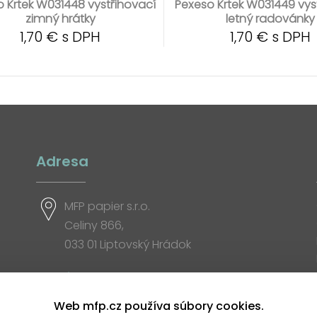
 Krtek W031448 vystřihovací
Pexeso Krtek W031449 vys
zimný hrátky
letný radovánky
1,70 € s DPH
1,70 € s DPH
Adresa
MFP papier s.r.o.
Celiny 866,
033 01 Liptovský Hrádok
Otváracia doba
Web mfp.cz používa súbory cookies.