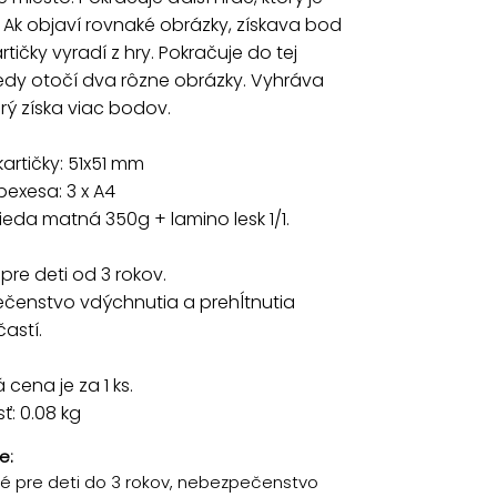
 Ak objaví rovnaké obrázky, získava bod
rtičky vyradí z hry. Pokračuje do tej
kedy otočí dva rôzne obrázky. Vyhráva
orý získa viac bodov.
artičky: 51x51 mm
exesa: 3 x A4
rieda matná 350g + lamino lesk 1/1.
re deti od 3 rokov.
čenstvo vdýchnutia a prehĺtnutia
astí.
cena je za 1 ks.
: 0.08 kg
e:
 pre deti do 3 rokov, nebezpečenstvo