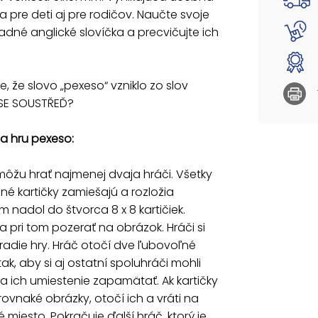
nadol d
pre deti aj pre rodičov. Naučte svoje
pozerať
ladné anglické slovíčka a precvičujte ich
otočí d
spoluhr
Ak kart
pôvodné
te, že slovo „pexeso“ vzniklo zo slov
Ak obja
 SE SOUSTŘEĎ?
vyradí 
rôzne o
a hru pexeso:
Rozmer 
Rozměr 
ôžu hrať najmenej dvaja hráči. Všetky
Papier 
ané kartičky zamiešajú a rozložia
 nadol do štvorca 8 x 8 kartičiek.
Vhodné 
Nebezp
 pri tom pozerať na obrázok. Hráči si
častí.
radie hry. Hráč otočí dve ľubovoľné
tak, aby si aj ostatní spoluhráči mohli
Uvedená 
a ich umiestenie zapamätať. Ak kartičky
ovnaké obrázky, otočí ich a vráti na
miesto. Pokračuje ďalší hráč, ktorý je