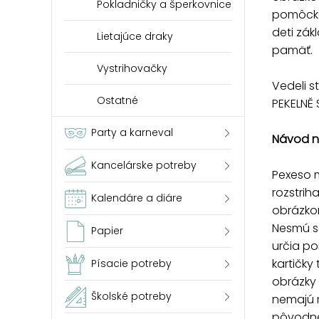
Pokladničky a šperkovnice
pomôcka 
deti zák
Lietajúce draky
pamäť.
Vystrihovačky
Vedeli s
Ostatné
PEKELNĚ
Party a karneval
Návod n
Kancelárske potreby
Pexeso m
rozstrih
Kalendáre a diáre
obrázkom
Nesmú sa
Papier
určia po
kartičky 
Písacie potreby
obrázky 
Školské potreby
nemajú r
pôvodné 