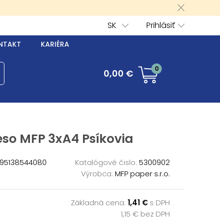
SK
Prihlásiť
NTAKT
KARIÉRA
0
0,00 €
eso MFP 3xA4 Psíkovia
95138544080
Katalógové čislo:
5300902
Výrobca:
MFP paper s.r.o.
Základná cena:
1,41 €
s DPH
1,15 € bez DPH