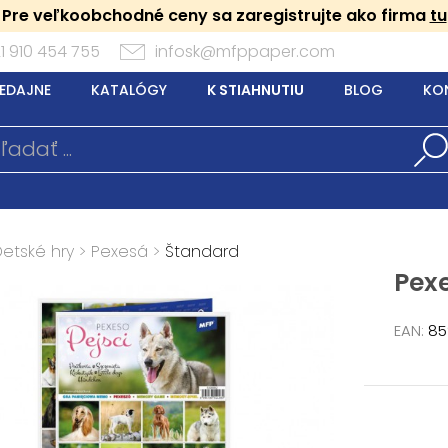
Pre veľkoobchodné ceny sa zaregistrujte ako firma
tu
1 910 454 755
infosk@mfppaper.com
EDAJNE
KATALÓGY
K STIAHNUTIU
BLOG
KO
Detské hry
>
Pexesá
>
Štandard
Pex
EAN:
85