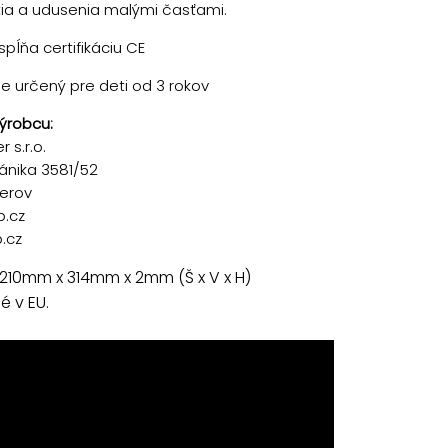
tia a udusenia malými časťami.
pĺňa certifikáciu CE
je určený pre deti od 3 rokov
ýrobcu:
 s.r.o.
ánika 3581/52
řerov
p.cz
.cz
210mm x 314mm x 2mm (Š x V x H)
 v EU.