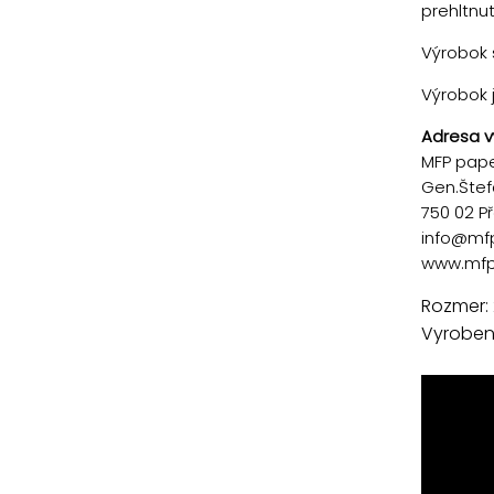
prehltnu
Výrobok s
Výrobok 
Adresa v
MFP paper
Gen.Štef
750 02 P
info@mf
www.mfp
Rozmer: 
Vyrobené