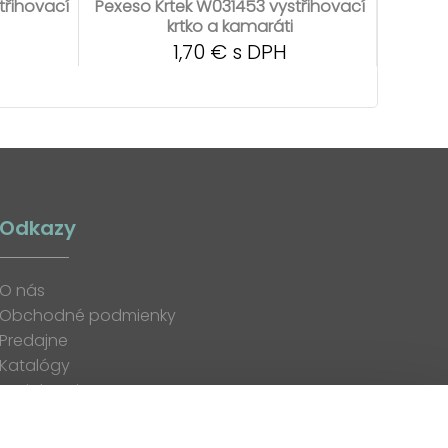
třihovací
Pexeso Krtek W031453 vystřihovací
krtko a kamaráti
1,70 € s DPH
Odkazy
O nás
Obchodné podmienky
Predajne
Katalógy
K stiahnutiu
Blog
Kontakt