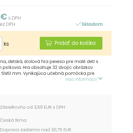
 €
s DPH
bez DPH
Skladom
Pridať do košíka
ks
na, detská, stolová hra pexeso pre malé deti s
psíkovia. Hra obsahuje 32 dvojíc obrázkov
ti 51x51 mm. Vynikajúca učebná pomôcka pre
 pre rodičov. Naučte svoje deti základné anglické
viac informácií
a a precvičujte ich pamäť.
te, že slovo „pexeso“ vzniklo zo slov PEKELNĚ SE
EĎ?
Zásielkovňa od 3,69 EUR s DPH
na hru pexeso:
Česká firma
môžu hrať najmenej dvaja hráči. Všetky
Doprava zadarmo nad 30,75 EUR
hané kartičky zamiešajú a rozložia obrázkom