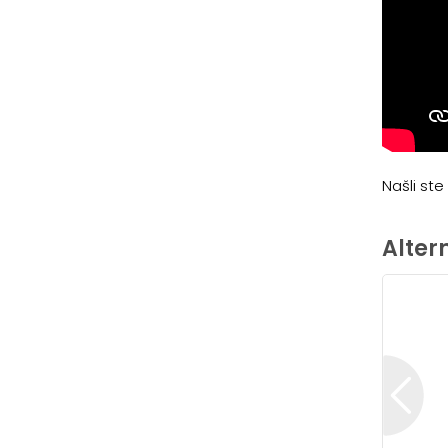
Našli st
Alter