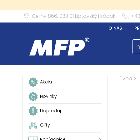
Celiny 866,
033 01
Liptovský Hrádok
+42
O NÁS
PR
Úvod
>
Akcia
Novinky
Dopredaj
Gifty
Pohľadnice