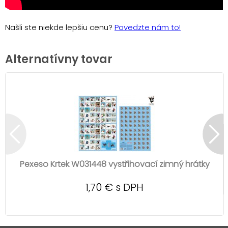
Našli ste niekde lepšiu cenu?
Povedzte nám to!
Alternatívny tovar
Pexeso Krtek W031448 vystřihovací zimný hrátky
1,70 € s DPH