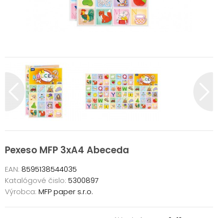
Pexeso MFP 3xA4 Abeceda
EAN:
8595138544035
Katalógové čislo:
5300897
Výrobca:
MFP paper s.r.o.