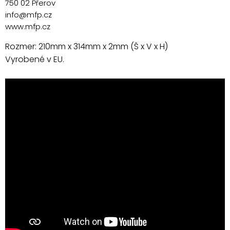
750 02 Přerov
info@mfp.cz
www.mfp.cz
Rozmer: 210mm x 314mm x 2mm (Š x V x H)
Vyrobené v EU.