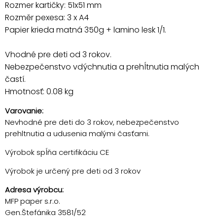
Rozmer kartičky: 51x51 mm
Rozměr pexesa: 3 x A4
Papier krieda matná 350g + lamino lesk 1/1.
Vhodné pre deti od 3 rokov.
Nebezpečenstvo vdýchnutia a prehĺtnutia malých
častí.
Hmotnosť: 0.08 kg
Varovanie:
Nevhodné pre deti do 3 rokov, nebezpečenstvo
prehltnutia a udusenia malými časťami.
Výrobok spĺňa certifikáciu CE
Výrobok je určený pre deti od 3 rokov
Adresa výrobcu:
MFP paper s.r.o.
Gen.Štefánika 3581/52