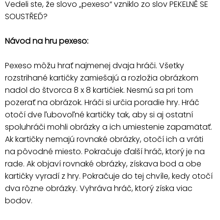
Vedeli ste, že slovo „pexeso“ vzniklo zo slov PEKELNĚ SE
SOUSTŘEĎ?
Návod na hru pexeso:
Pexeso môžu hrať najmenej dvaja hráči. Všetky
rozstrihané kartičky zamiešajú a rozložia obrázkom
nadol do štvorca 8 x 8 kartičiek. Nesmú sa pri tom
pozerať na obrázok. Hráči si určia poradie hry. Hráč
otočí dve ľubovoľné kartičky tak, aby si aj ostatní
spoluhráči mohli obrázky a ich umiestenie zapamätať.
Ak kartičky nemajú rovnaké obrázky, otočí ich a vráti
na pôvodné miesto. Pokračuje ďalší hráč, ktorý je na
rade. Ak objaví rovnaké obrázky, získava bod a obe
kartičky vyradí z hry. Pokračuje do tej chvíle, kedy otočí
dva rôzne obrázky. Vyhráva hráč, ktorý získa viac
bodov.