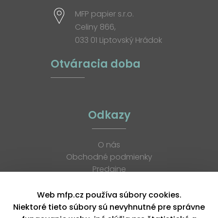
MFP papier s.r.o.
Celiny 866,
033 01 Liptovský Hrádok
Otváracia doba
Odkazy
O nás
Obchodné podmienky
Predajne
Katalógy
K stiahnutiu
Web mfp.cz používa súbory cookies.
Blog
Niektoré tieto súbory sú nevyhnutné pre správne
Kontakt