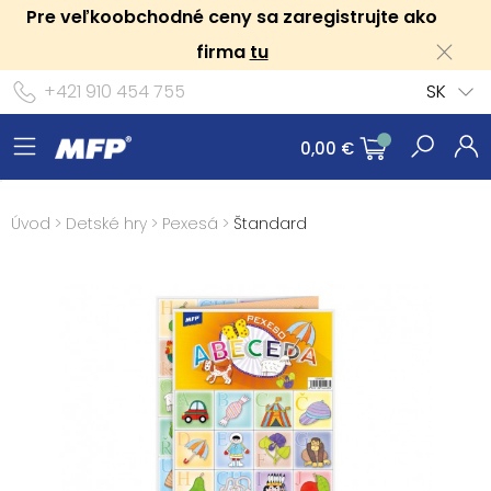
Pre veľkoobchodné ceny sa zaregistrujte ako
firma
tu
+421 910 454 755
SK
0,00 €
Úvod
>
Detské hry
>
Pexesá
>
Štandard