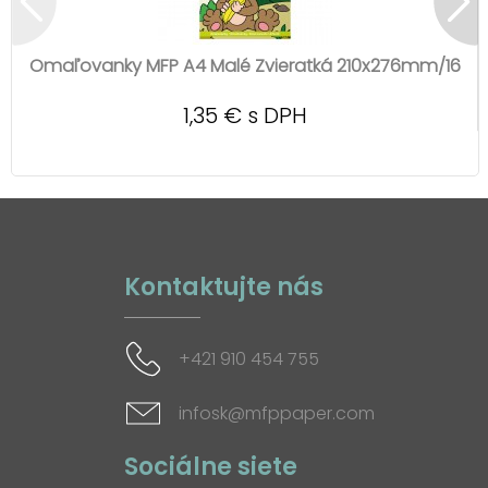
Omaľovanky MFP A4 Malé Zvieratká 210x276mm/16
1,35 € s DPH
Kontaktujte nás
+421 910 454 755
infosk@mfppaper.com
Sociálne siete