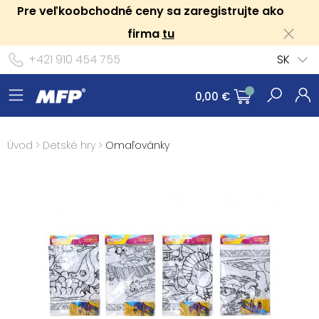
Pre veľkoobchodné ceny sa zaregistrujte ako
firma
tu
+421 910 454 755
SK
0,00 €
Úvod
>
Detské hry
>
Omaľovánky