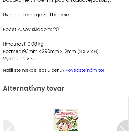
Dodávame v mixe 4 ks podľa skladovej zásoby.
Uvedená cena je za 1 balenie.
Počet kusov skladom: 20
Hmotnosť: 0.08 kg
Rozmer: 193mm x 290mm x 12mm (Š x V x H)
Vyrobené v EU.
Našli ste niekde lepšiu cenu?
Povedzte nám to!
Alternatívny tovar