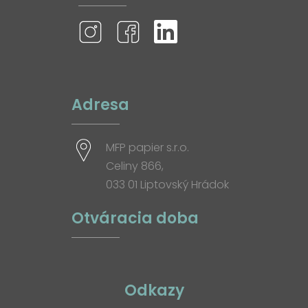
Adresa
MFP papier s.r.o.
Celiny 866,
033 01 Liptovský Hrádok
Otváracia doba
Odkazy