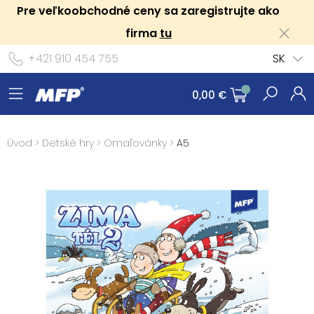
Pre veľkoobchodné ceny sa zaregistrujte ako
firma
tu
+421 910 454 755
SK
0,00 €
Úvod
>
Detské hry
>
Omaľovánky
>
A5