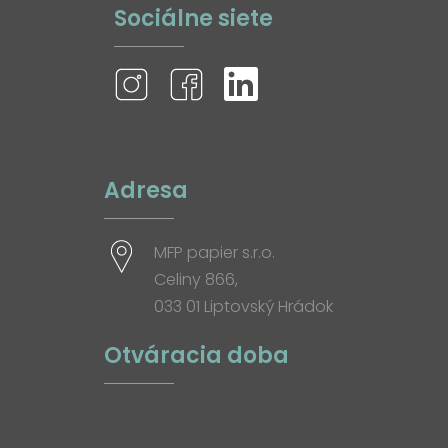
Sociálne siete
Adresa
MFP papier s.r.o.
Celiny 866,
033 01 Liptovský Hrádok
Otváracia doba