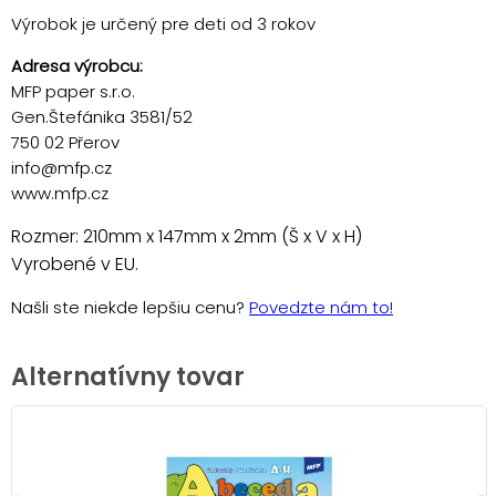
Výrobok je určený pre deti od 3 rokov
Adresa výrobcu:
MFP paper s.r.o.
Gen.Štefánika 3581/52
750 02 Přerov
info@mfp.cz
www.mfp.cz
Rozmer: 210mm x 147mm x 2mm (Š x V x H)
Vyrobené v EU.
Našli ste niekde lepšiu cenu?
Povedzte nám to!
Alternatívny tovar