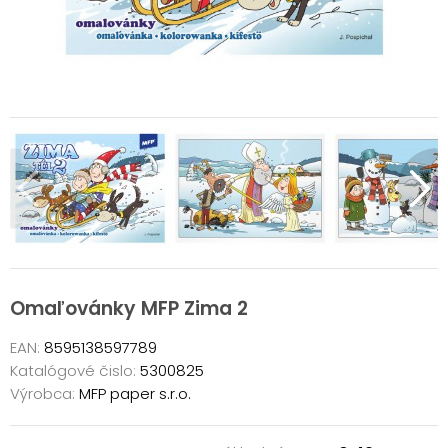
Omaľovánky MFP Zima 2
EAN:
8595138597789
Katalógové čislo:
5300825
Výrobca:
MFP paper s.r.o.