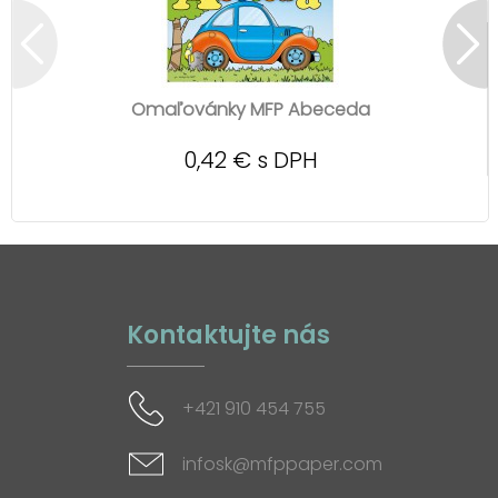
Omaľovánky MFP Abeceda
0,42 € s DPH
Kontaktujte nás
+421 910 454 755
infosk@mfppaper.com