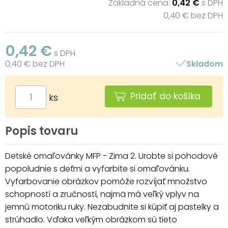
Základná cena:
0,42 €
s DPH
0,40 € bez DPH
0,42 €
s DPH
0,40 € bez DPH
Skladom
Pridať do košíka
ks
Popis tovaru
Detské omaľovánky MFP - Zima 2. Urobte si pohodové
popoludnie s deťmi a vyfarbite si omaľovánku.
Vyfarbovanie obrázkov pomôže rozvíjať množstvo
schopností a zručností, najmä má veľký vplyv na
jemnú motoriku ruky. Nezabudnite si kúpiť aj pastelky a
strúhadlo. Vďaka veľkým obrázkom sú tieto