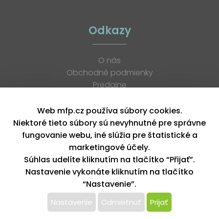
Odkazy
O nás
Obchodné podmienky
Predajne
Katalógy
K stiahnutiu
Web mfp.cz používa súbory cookies.
Blog
Niektoré tieto súbory sú nevyhnutné pre správne
Kontakt
fungovanie webu, iné slúžia pre štatistické a
Kariéra
marketingové účely.
XML feed
Súhlas udelíte kliknutím na tlačítko “Přijať”.
Nastavenie vykonáte kliknutím na tlačítko
“Nastavenie”.
Copyright © 2026, MFP paper s. r. o. | Všetky práva vyhradené
design by MFP
Nastavenie
Odmietnuť
Prijať
Tento web používa k poskytovaniu služieb,