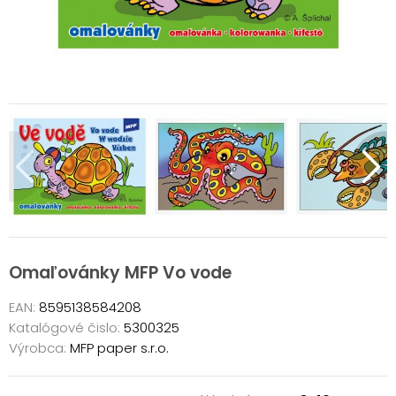
Omaľovánky MFP Vo vode
EAN:
8595138584208
Katalógové čislo:
5300325
Výrobca:
MFP paper s.r.o.