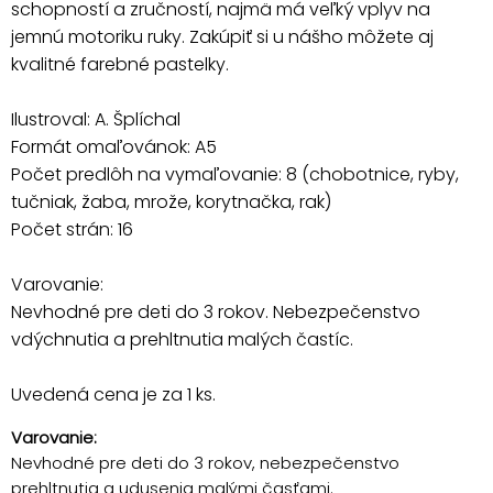
schopností a zručností, najmä má veľký vplyv na
jemnú motoriku ruky. Zakúpiť si u nášho môžete aj
kvalitné farebné pastelky.
Ilustroval: A. Šplíchal
Formát omaľovánok: A5
Počet predlôh na vymaľovanie: 8 (chobotnice, ryby,
tučniak, žaba, mrože, korytnačka, rak)
Počet strán: 16
Varovanie:
Nevhodné pre deti do 3 rokov. Nebezpečenstvo
vdýchnutia a prehltnutia malých častíc.
Uvedená cena je za 1 ks.
Varovanie:
Nevhodné pre deti do 3 rokov, nebezpečenstvo
prehltnutia a udusenia malými časťami.