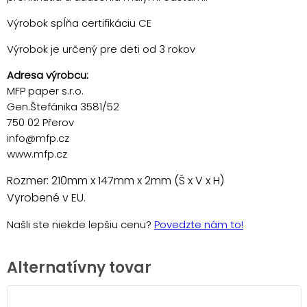
Výrobok spĺňa certifikáciu CE
Výrobok je určený pre deti od 3 rokov
Adresa výrobcu:
MFP paper s.r.o.
Gen.Štefánika 3581/52
750 02 Přerov
info@mfp.cz
www.mfp.cz
Rozmer: 210mm x 147mm x 2mm (Š x V x H)
Vyrobené v EU.
Našli ste niekde lepšiu cenu?
Povedzte nám to!
Alternatívny tovar