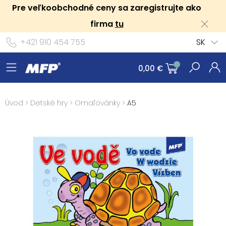
Pre veľkoobchodné ceny sa zaregistrujte ako
firma
tu
+421 910 454 755
SK
0,00 €
Úvod
>
Detské hry
>
Omaľovánky
>
A5