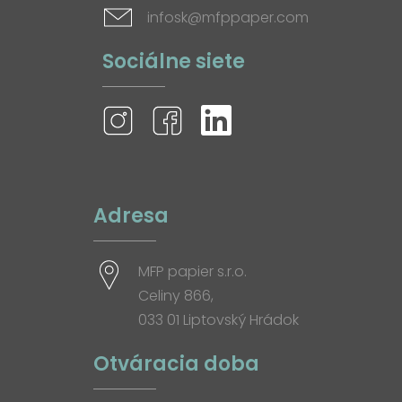
infosk@mfppaper.com
Sociálne siete
Adresa
MFP papier s.r.o.
Celiny 866,
033 01 Liptovský Hrádok
Otváracia doba