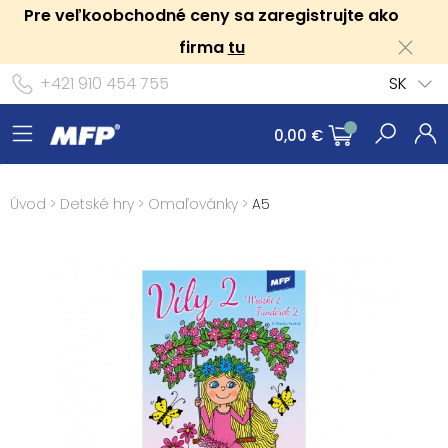
Pre veľkoobchodné ceny sa zaregistrujte ako
firma
tu
+421 910 454 755
SK
0,00 €
Úvod
>
Detské hry
>
Omaľovánky
>
A5