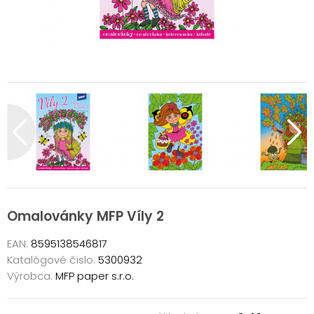
Omalovánky MFP Víly 2
EAN:
8595138546817
Katalógové čislo:
5300932
Výrobca:
MFP paper s.r.o.