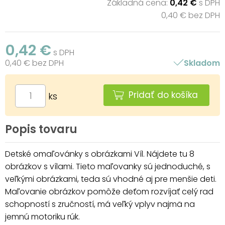
Základná cena:
0,42 €
s DPH
0,40 € bez DPH
0,42 €
s DPH
0,40 € bez DPH
Skladom
Pridať do košíka
ks
Popis tovaru
Detské omaľovánky s obrázkami Víl. Nájdete tu 8
obrázkov s vílami. Tieto maľovanky sú jednoduché, s
veľkými obrázkami, teda sú vhodné aj pre menšie deti.
Maľovanie obrázkov pomôže deťom rozvíjať celý rad
schopností s zručností, má veľký vplyv najmä na
jemnú motoriku rúk.