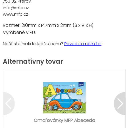
750 02 Přerov
info@mfp.cz
www.mfp.cz
Rozmer: 210mm x 147mm x 2mm (Š x V x H)
Vyrobené v EU.
Našli ste niekde lepšiu cenu?
Povedzte nám to!
Alternatívny tovar
Omaľovánky MFP Abeceda