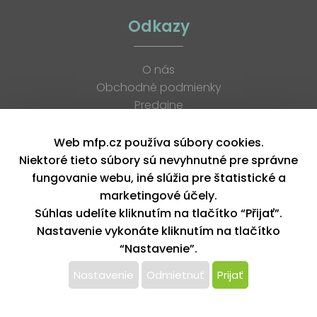
Odkazy
O nás
Obchodné podmienky
Predajne
Katalógy
K stiahnutiu
Web mfp.cz používa súbory cookies.
Blog
Niektoré tieto súbory sú nevyhnutné pre správne
Kontakt
fungovanie webu, iné slúžia pre štatistické a
Kariéra
marketingové účely.
XML feed
Súhlas udelíte kliknutím na tlačítko “Přijať”.
Nastavenie vykonáte kliknutím na tlačítko
“Nastavenie”.
Copyright © 2026, MFP paper s. r. o. | Všetky práva vyhradené
design by MFP
Nastavenie
Odmietnuť
Prijať
Tento web používa k poskytovaniu služieb,
personalizácií reklám a analýze návštevnosti súbory