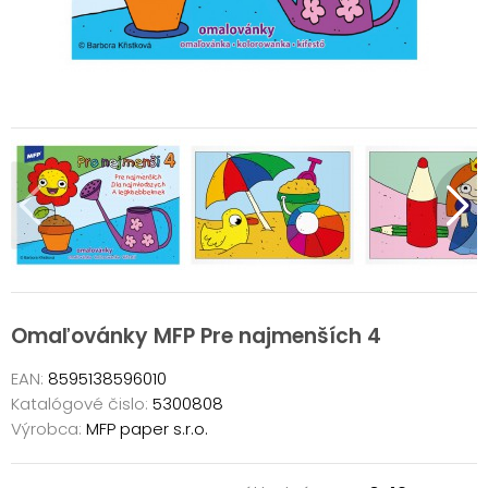
Omaľovánky MFP Pre najmenších 4
EAN:
8595138596010
Katalógové čislo:
5300808
Výrobca:
MFP paper s.r.o.