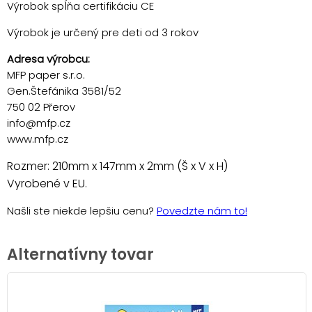
Výrobok spĺňa certifikáciu CE
Výrobok je určený pre deti od 3 rokov
Adresa výrobcu:
MFP paper s.r.o.
Gen.Štefánika 3581/52
750 02 Přerov
info@mfp.cz
www.mfp.cz
Rozmer: 210mm x 147mm x 2mm (Š x V x H)
Vyrobené v EU.
Našli ste niekde lepšiu cenu?
Povedzte nám to!
Alternatívny tovar