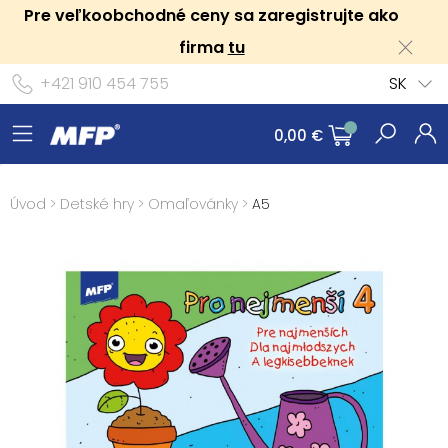
Pre veľkoobchodné ceny sa zaregistrujte ako
firma
tu
+421 910 454 755
SK
0,00 €
Úvod
>
Detské hry
>
Omaľovánky
>
A5