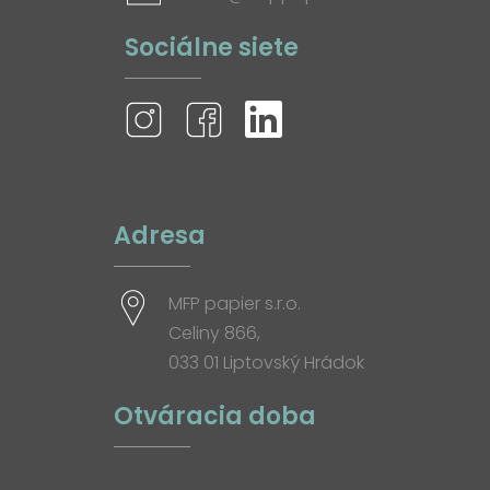
Sociálne siete
Adresa
MFP papier s.r.o.
Celiny 866,
033 01 Liptovský Hrádok
Otváracia doba