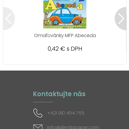
Omaľovánky MFP Abeceda
0,42 € s DPH
Kontaktujte nás
+421 910 454 755
infosk@mfppaper.com