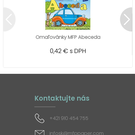
Omaľovánky MFP Abeceda
0,42 € s DPH
Kontaktujte nás
+421 910 454 755
infosk@mfppaper.com