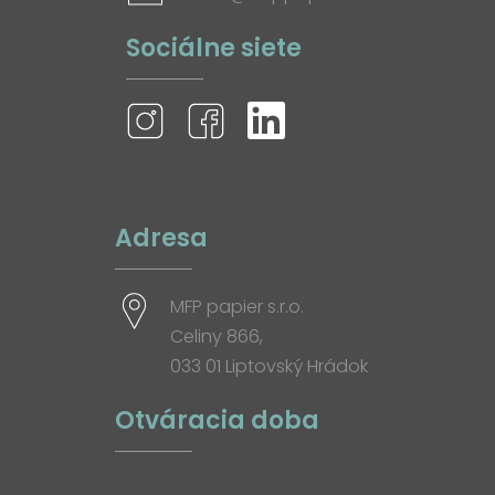
Sociálne siete
Adresa
MFP papier s.r.o.
Celiny 866,
033 01 Liptovský Hrádok
Otváracia doba