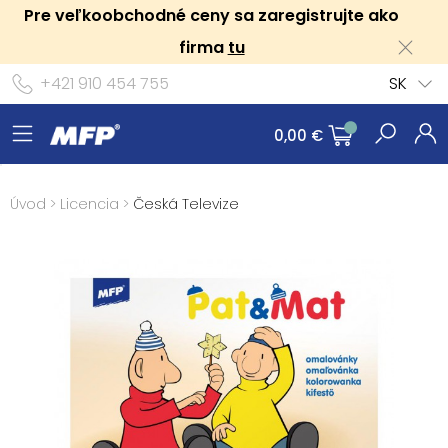
Pre veľkoobchodné ceny sa zaregistrujte ako
firma
tu
+421 910 454 755
SK
0,00 €
Úvod
>
Licencia
>
Česká Televize