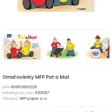
Omaľovánky MFP Pat a Mat
EAN:
8595138512126
Katalógové čislo:
5301087
Výrobca:
MFP paper s.r.o.