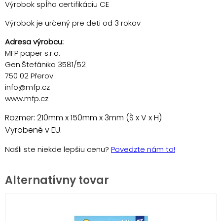
Výrobok spĺňa certifikáciu CE
Výrobok je určený pre deti od 3 rokov
Adresa výrobcu:
MFP paper s.r.o.
Gen.Štefánika 3581/52
750 02 Přerov
info@mfp.cz
www.mfp.cz
Rozmer: 210mm x 150mm x 3mm (Š x V x H)
Vyrobené v EU.
Našli ste niekde lepšiu cenu?
Povedzte nám to!
Alternatívny tovar