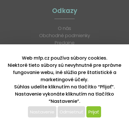
Odkazy
O nás
Obchodné podmienky
Predajne
Katalógy
K stiahnutiu
Web mfp.cz používa súbory cookies.
Blog
Niektoré tieto súbory sú nevyhnutné pre správne
Kontakt
fungovanie webu, iné slúžia pre štatistické a
Kariéra
marketingové účely.
XML feed
Súhlas udelíte kliknutím na tlačítko “Přijať”.
Nastavenie vykonáte kliknutím na tlačítko
“Nastavenie”.
Copyright © 2026, MFP paper s. r. o. | Všetky práva vyhradené
design by MFP
Nastavenie
Odmietnuť
Prijať
Tento web používa k poskytovaniu služieb,
personalizácií reklám a analýze návštevnosti súbory