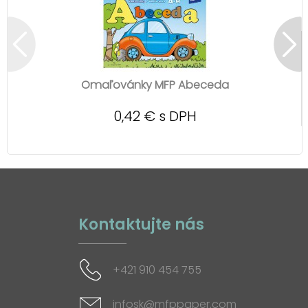
Omaľovánky MFP Abeceda
0,42 € s DPH
Kontaktujte nás
+421 910 454 755
infosk@mfppaper.com