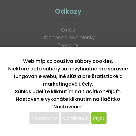
Odkazy
O nás
Obchodné podmienky
Predajne
Katalógy
K stiahnutiu
Web mfp.cz používa súbory cookies.
Blog
Niektoré tieto súbory sú nevyhnutné pre správne
Kontakt
fungovanie webu, iné slúžia pre štatistické a
Kariéra
marketingové účely.
XML feed
Súhlas udelíte kliknutím na tlačítko “Přijať”.
Nastavenie vykonáte kliknutím na tlačítko
“Nastavenie”.
Copyright © 2026, MFP paper s. r. o. | Všetky práva vyhradené
design by MFP
Nastavenie
Odmietnuť
Prijať
Tento web používa k poskytovaniu služieb,
personalizácií reklám a analýze návštevnosti súbory