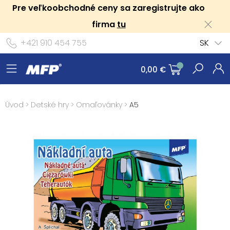
Pre veľkoobchodné ceny sa zaregistrujte ako
firma
tu
+421 910 454 755
SK
0,00 €
Úvod
>
Detské hry
>
Omaľovánky
>
A5