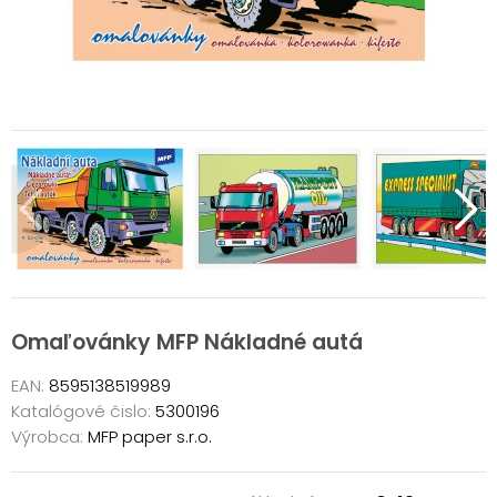
Omaľovánky MFP Nákladné autá
EAN:
8595138519989
Katalógové čislo:
5300196
Výrobca:
MFP paper s.r.o.