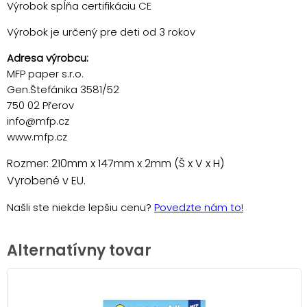
Výrobok spĺňa certifikáciu CE
Výrobok je určený pre deti od 3 rokov
Adresa výrobcu:
MFP paper s.r.o.
Gen.Štefánika 3581/52
750 02 Přerov
info@mfp.cz
www.mfp.cz
Rozmer: 210mm x 147mm x 2mm (Š x V x H)
Vyrobené v EU.
Našli ste niekde lepšiu cenu?
Povedzte nám to!
Alternatívny tovar