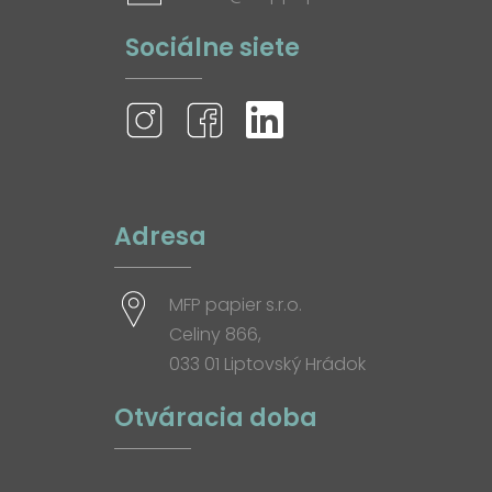
Sociálne siete
Adresa
MFP papier s.r.o.
Celiny 866,
033 01 Liptovský Hrádok
Otváracia doba