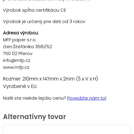
Výrobok spĺňa certifikáciu CE
Výrobok je určený pre deti od 3 rokov
Adresa výrobcu:
MFP paper s.r.o.
Gen.Štefánika 3581/52
750 02 Přerov
info@mfp.cz
www.mfp.cz
Rozmer: 210mm x 147mm x 2mm (Š x V x H)
Vyrobené v EU.
Našli ste niekde lepšiu cenu?
Povedzte nám to!
Alternatívny tovar