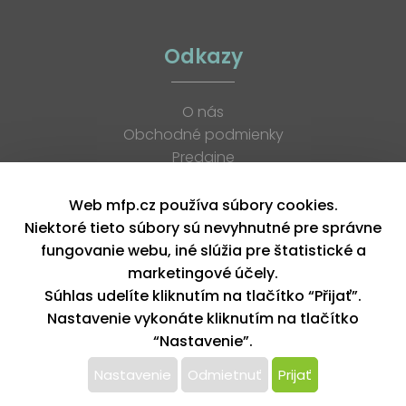
Odkazy
O nás
Obchodné podmienky
Predajne
Katalógy
K stiahnutiu
Web mfp.cz používa súbory cookies.
Blog
Niektoré tieto súbory sú nevyhnutné pre správne
Kontakt
fungovanie webu, iné slúžia pre štatistické a
Kariéra
marketingové účely.
XML feed
Súhlas udelíte kliknutím na tlačítko “Přijať”.
Nastavenie vykonáte kliknutím na tlačítko
“Nastavenie”.
Copyright © 2026, MFP paper s. r. o. | Všetky práva vyhradené
design by MFP
Nastavenie
Odmietnuť
Prijať
Tento web používa k poskytovaniu služieb,