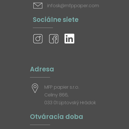
infosk@mfppaper.com
Sociálne siete
Adresa
MFP papier s.r.o.
Celiny 866,
033 01 Liptovský Hrádok
Otváracia doba