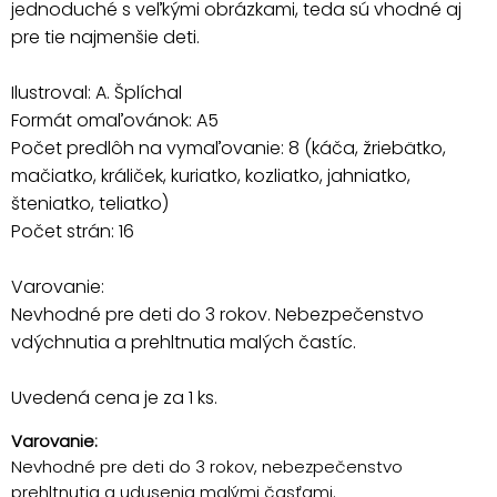
jednoduché s veľkými obrázkami, teda sú vhodné aj
pre tie najmenšie deti.
Ilustroval: A. Šplíchal
Formát omaľovánok: A5
Počet predlôh na vymaľovanie: 8 (káča, žriebätko,
mačiatko, králiček, kuriatko, kozliatko, jahniatko,
šteniatko, teliatko)
Počet strán: 16
Varovanie:
Nevhodné pre deti do 3 rokov. Nebezpečenstvo
vdýchnutia a prehltnutia malých častíc.
Uvedená cena je za 1 ks.
Varovanie:
Nevhodné pre deti do 3 rokov, nebezpečenstvo
prehltnutia a udusenia malými časťami.