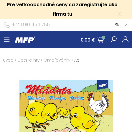
Pre veľkoobchodné ceny sa zaregistrujte ako
firma
tu
+421 910 454 755
SK
0,00 €
Úvod
>
Detské hry
>
Omaľovánky
>
A5