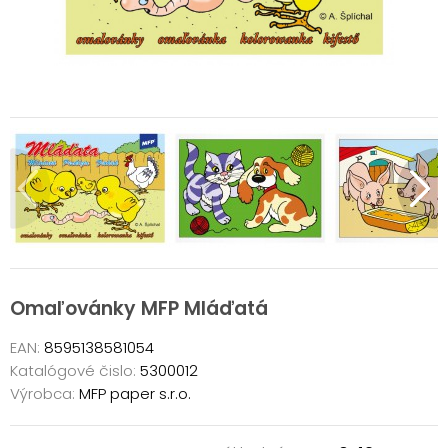
Omaľovánky MFP Mláďatá
EAN:
8595138581054
Katalógové čislo:
5300012
Výrobca:
MFP paper s.r.o.