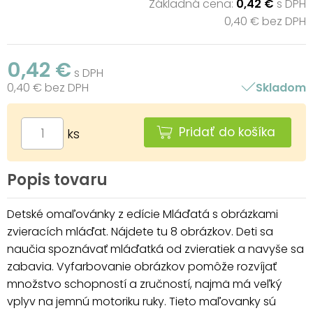
Základná cena:
0,42 €
s DPH
0,40 € bez DPH
0,42 €
s DPH
0,40 € bez DPH
Skladom
Pridať do košíka
ks
Popis tovaru
Detské omaľovánky z edície Mláďatá s obrázkami
zvieracích mláďat. Nájdete tu 8 obrázkov. Deti sa
naučia spoznávať mláďatká od zvieratiek a navyše sa
zabavia. Vyfarbovanie obrázkov pomôže rozvíjať
množstvo schopností a zručností, najmä má veľký
vplyv na jemnú motoriku ruky. Tieto maľovanky sú