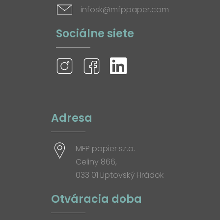
infosk@mfppaper.com
Sociálne siete
Adresa
MFP papier s.r.o.
Celiny 866,
033 01 Liptovský Hrádok
Otváracia doba