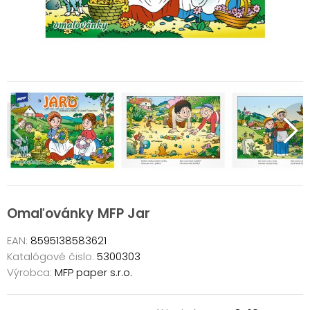
Omaľovánky MFP Jar
EAN:
8595138583621
Katalógové čislo:
5300303
Výrobca:
MFP paper s.r.o.