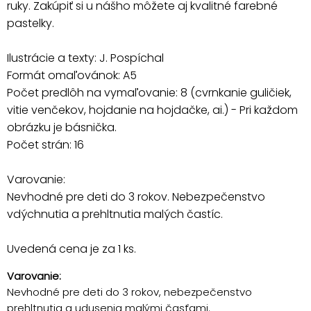
ruky. Zakúpiť si u nášho môžete aj kvalitné farebné
pastelky.
Ilustrácie a texty: J. Pospíchal
Formát omaľovánok: A5
Počet predlôh na vymaľovanie: 8 (cvrnkanie guličiek,
vitie venčekov, hojdanie na hojdačke, ai.) - Pri každom
obrázku je básnička.
Počet strán: 16
Varovanie:
Nevhodné pre deti do 3 rokov. Nebezpečenstvo
vdýchnutia a prehltnutia malých častíc.
Uvedená cena je za 1 ks.
Varovanie:
Nevhodné pre deti do 3 rokov, nebezpečenstvo
prehltnutia a udusenia malými časťami.