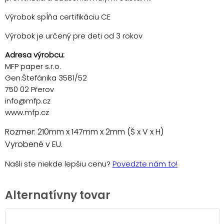
Výrobok spĺňa certifikáciu CE
Výrobok je určený pre deti od 3 rokov
Adresa výrobcu:
MFP paper s.r.o.
Gen.Štefánika 3581/52
750 02 Přerov
info@mfp.cz
www.mfp.cz
Rozmer: 210mm x 147mm x 2mm (Š x V x H)
Vyrobené v EU.
Našli ste niekde lepšiu cenu?
Povedzte nám to!
Alternatívny tovar