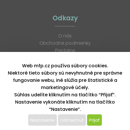
Odkazy
O nás
Obchodné podmienky
Predajne
Katalógy
K stiahnutiu
Web mfp.cz používa súbory cookies.
Blog
Niektoré tieto súbory sú nevyhnutné pre správne
Kontakt
fungovanie webu, iné slúžia pre štatistické a
Kariéra
marketingové účely.
XML feed
Súhlas udelíte kliknutím na tlačítko “Přijať”.
Nastavenie vykonáte kliknutím na tlačítko
“Nastavenie”.
Copyright © 2026, MFP paper s. r. o. | Všetky práva vyhradené
design by MFP
Nastavenie
Odmietnuť
Prijať
Tento web používa k poskytovaniu služieb,