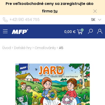
Pre veľkoobchodné ceny sa zaregistrujte ako
firma
tu
+421 910 454 755
SK
0,00 €
Úvod
>
Detské hry
>
Omaľovánky
>
A5