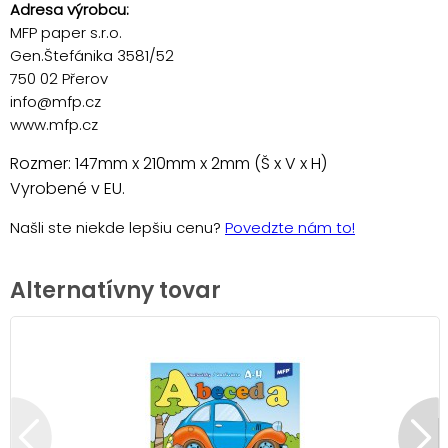
Adresa výrobcu:
MFP paper s.r.o.
Gen.Štefánika 3581/52
750 02 Přerov
info@mfp.cz
www.mfp.cz
Rozmer: 147mm x 210mm x 2mm (Š x V x H)
Vyrobené v EU.
Našli ste niekde lepšiu cenu?
Povedzte nám to!
Alternatívny tovar