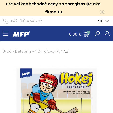
Pre veľkoobchodné ceny sa zaregistrujte ako
firma
tu
+421 910 454 755
SK
0,00 €
Úvod
>
Detské hry
>
Omaľovánky
>
A5