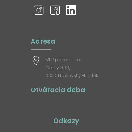
Adresa
MFP papier s.r.o.
Celiny 866,
033 01 Liptovský Hrádok
Otváracia doba
Odkazy