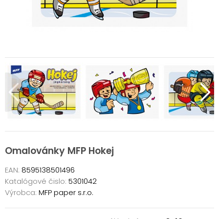
Omalovánky MFP Hokej
EAN:
8595138501496
Katalógové čislo:
5301042
Výrobca:
MFP paper s.r.o.