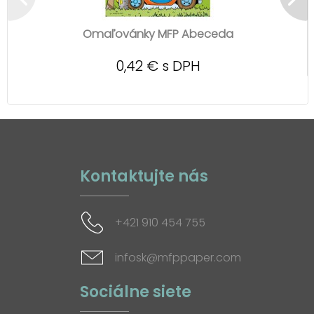
Omaľovánky MFP Abeceda
0,42 € s DPH
Kontaktujte nás
+421 910 454 755
infosk@mfppaper.com
Sociálne siete