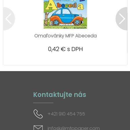
Omaľovánky MFP Abeceda
0,42 € s DPH
Kontaktujte nás
+421 910 454 755
infosk@mfppaper.com