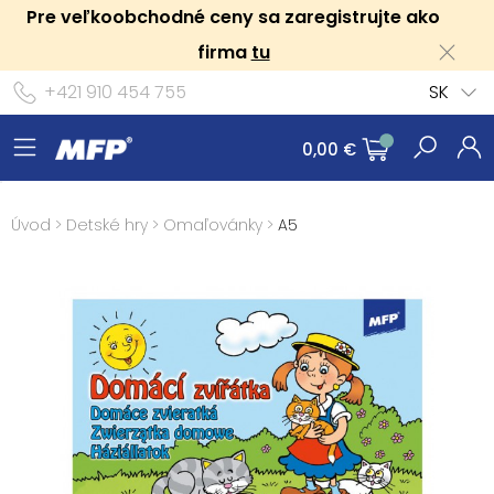
Pre veľkoobchodné ceny sa zaregistrujte ako
firma
tu
+421 910 454 755
SK
0,00 €
Úvod
>
Detské hry
>
Omaľovánky
>
A5