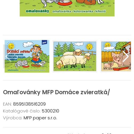
Omaľovánky MFP Domáce zvieratká/
EAN:
8595138516209
Katalógové čislo:
5300210
Výrobca:
MFP paper s.r.o.