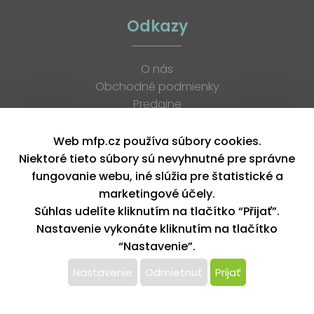
Odkazy
O nás
Obchodné podmienky
Predajne
Katalógy
K stiahnutiu
Web mfp.cz používa súbory cookies.
Blog
Niektoré tieto súbory sú nevyhnutné pre správne
Kontakt
fungovanie webu, iné slúžia pre štatistické a
Kariéra
marketingové účely.
XML feed
Súhlas udelíte kliknutím na tlačítko “Přijať”.
Nastavenie vykonáte kliknutím na tlačítko
“Nastavenie”.
Copyright © 2026, MFP paper s. r. o. | Všetky práva vyhradené
design by MFP
Nastavenie
Odmietnuť
Prijať
Tento web používa k poskytovaniu služieb,
personalizácií reklám a analýze návštevnosti súbory