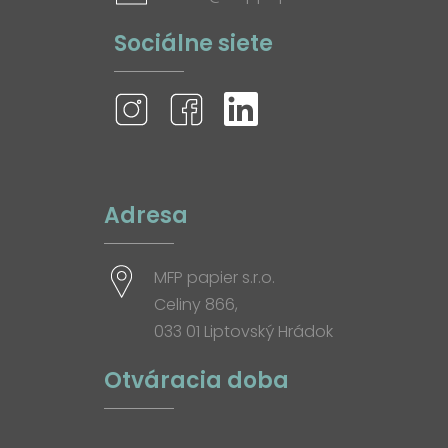
Sociálne siete
Adresa
MFP papier s.r.o.
Celiny 866,
033 01 Liptovský Hrádok
Otváracia doba