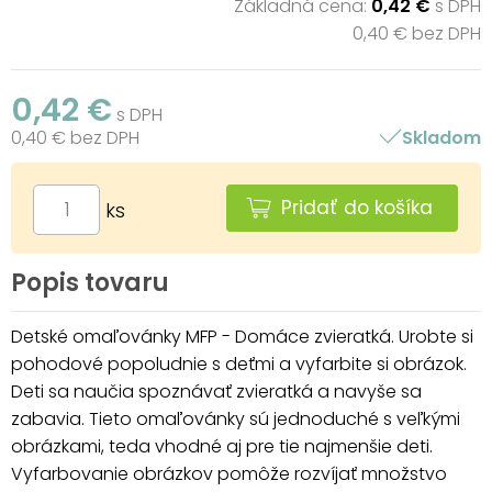
Základná cena:
0,42 €
s DPH
0,40 € bez DPH
0,42 €
s DPH
0,40 € bez DPH
Skladom
Pridať do košíka
ks
Popis tovaru
Detské omaľovánky MFP - Domáce zvieratká. Urobte si
pohodové popoludnie s deťmi a vyfarbite si obrázok.
Deti sa naučia spoznávať zvieratká a navyše sa
zabavia. Tieto omaľovánky sú jednoduché s veľkými
obrázkami, teda vhodné aj pre tie najmenšie deti.
Vyfarbovanie obrázkov pomôže rozvíjať množstvo