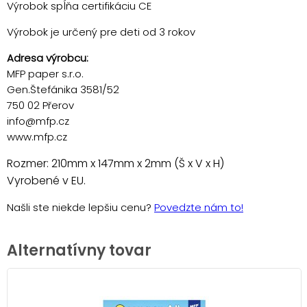
Výrobok spĺňa certifikáciu CE
Výrobok je určený pre deti od 3 rokov
Adresa výrobcu:
MFP paper s.r.o.
Gen.Štefánika 3581/52
750 02 Přerov
info@mfp.cz
www.mfp.cz
Rozmer: 210mm x 147mm x 2mm (Š x V x H)
Vyrobené v EU.
Našli ste niekde lepšiu cenu?
Povedzte nám to!
Alternatívny tovar