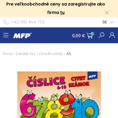
Pre veľkoobchodné ceny sa zaregistrujte ako
firma
tu
+421 910 454 755
SK
0,00 €
Úvod
>
Detské hry
>
Omaľovánky
>
A5