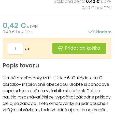
Základná cena:
0,42 €
s DPH
0,40 € bez DPH
0,42 €
s DPH
0,40 € bez DPH
Skladom
Pridať do košíka
ks
Popis tovaru
Detské omaľovánky MFP- Číslice 6-10. Nájdete tu 10
obrázkov inšpirované abecedou. Urobte si pohodové
popoludnie s deťmi a vyfarbite si obrázok. Deti sa
naučia rozoznávať číslice, vypočítať základné príklady,
ale aj sa zabavia. Tieto omaľovánky sú jednoduché s
veľkými obrázkami, teda vhodné aj pre tie najmenšie