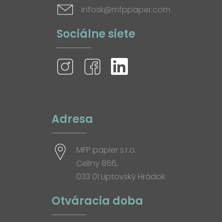
infosk@mfppaper.com
Sociálne siete
Adresa
MFP papier s.r.o.
Celiny 866,
033 01 Liptovský Hrádok
Otváracia doba