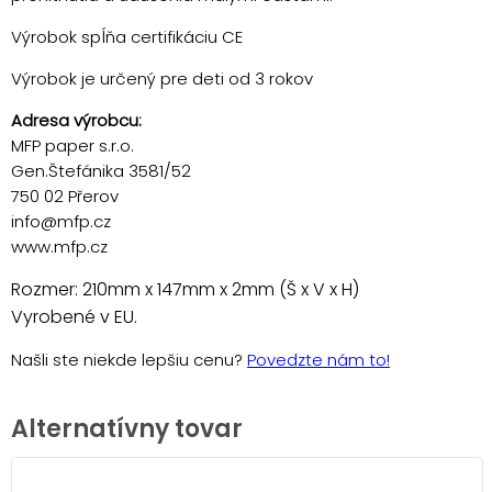
Výrobok spĺňa certifikáciu CE
Výrobok je určený pre deti od 3 rokov
Adresa výrobcu:
MFP paper s.r.o.
Gen.Štefánika 3581/52
750 02 Přerov
info@mfp.cz
www.mfp.cz
Rozmer: 210mm x 147mm x 2mm (Š x V x H)
Vyrobené v EU.
Našli ste niekde lepšiu cenu?
Povedzte nám to!
Alternatívny tovar