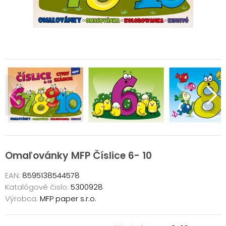
Omaľovánky MFP Číslice 6- 10
EAN:
8595138544578
Katalógové čislo:
5300928
Výrobca:
MFP paper s.r.o.