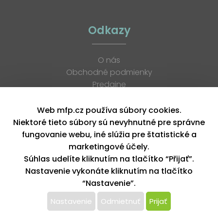
Odkazy
O nás
Obchodné podmienky
Predajne
Katalógy
K stiahnutiu
Web mfp.cz používa súbory cookies.
Blog
Niektoré tieto súbory sú nevyhnutné pre správne
Kontakt
fungovanie webu, iné slúžia pre štatistické a
Kariéra
marketingové účely.
XML feed
Súhlas udelíte kliknutím na tlačítko “Přijať”.
Nastavenie vykonáte kliknutím na tlačítko
“Nastavenie”.
Copyright © 2026, MFP paper s. r. o. | Všetky práva vyhradené
design by MFP
Nastavenie
Odmietnuť
Prijať
Tento web používa k poskytovaniu služieb,