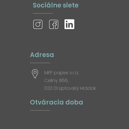
Sociálne siete
Adresa
MFP papier s.r.o.
Celiny 866,
033 01 Liptovský Hrádok
Otváracia doba