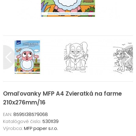
Omaľovanky MFP A4 Zvieratká na farme
210x276mm/16
EAN:
8595138579068
Katalógové čislo:
5301139
Výrobca:
MFP paper s.r.o.