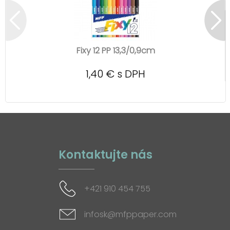
Fixy 12 PP 13,3/0,9cm
1,40 € s DPH
Kontaktujte nás
+421 910 454 755
infosk@mfppaper.com