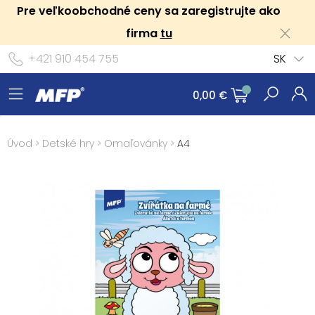
Pre veľkoobchodné ceny sa zaregistrujte ako
firma
tu
+421 910 454 755
SK
0,00 €
Úvod
>
Detské hry
>
Omaľovánky
>
A4