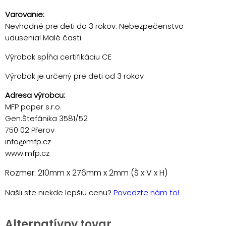
Varovanie:
Nevhodné pre deti do 3 rokov. Nebezpečenstvo
udusenia! Malé časti.
Výrobok spĺňa certifikáciu CE
Výrobok je určený pre deti od 3 rokov
Adresa výrobcu:
MFP paper s.r.o.
Gen.Štefánika 3581/52
750 02 Přerov
info@mfp.cz
www.mfp.cz
Rozmer: 210mm x 276mm x 2mm (Š x V x H)
Našli ste niekde lepšiu cenu?
Povedzte nám to!
Alternatívny tovar