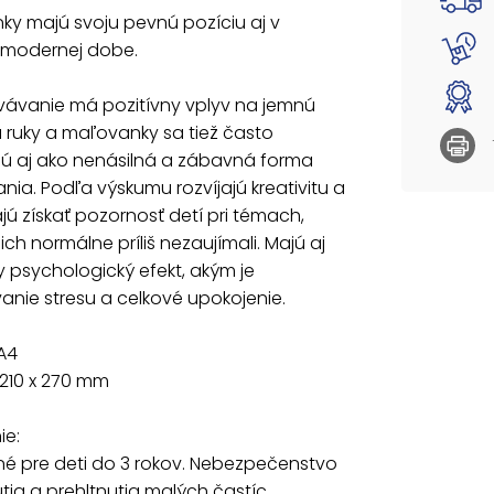
Rozmer:
y majú svoju pevnú pozíciu aj v
 modernej dobe.
Varovan
Nevhod
ávanie má pozitívny vplyv na jemnú
vdýchnu
 ruky a maľovanky sa tiež často
Uvedená 
jú aj ako nenásilná a zábavná forma
nia. Podľa výskumu rozvíjajú kreativitu a
 získať pozornosť detí pri témach,
 ich normálne príliš nezaujímali. Majú aj
y psychologický efekt, akým je
nie stresu a celkové upokojenie.
A4
210 x 270 mm
ie:
é pre deti do 3 rokov. Nebezpečenstvo
ia a prehltnutia malých častíc.