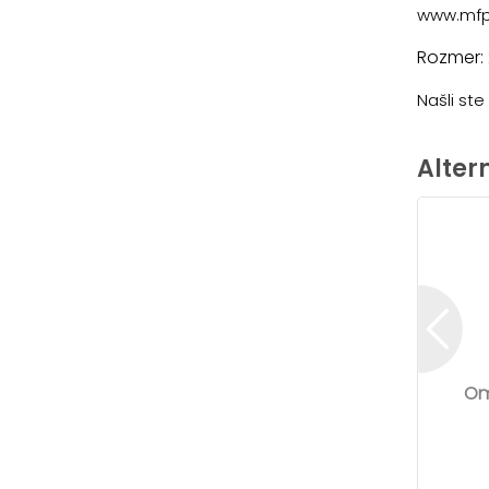
www.mfp
Rozmer:
Našli st
Alter
Om