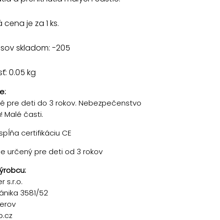
cena je za 1 ks.
usov skladom: -205
: 0.05 kg
e:
 pre deti do 3 rokov. Nebezpečenstvo
 Malé časti.
pĺňa certifikáciu CE
je určený pre deti od 3 rokov
ýrobcu:
 s.r.o.
ánika 3581/52
řerov
p.cz