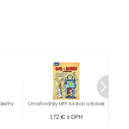
leríny
Omaľovánky MFP A4 Bob a Bobek
Omaľo
1,72 € s DPH