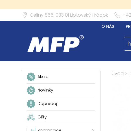
Celiny 866,
033 01
Liptovský Hrádok
+42
O NÁS
PR
Úvod
>
Akcia
Novinky
Dopredaj
Gifty
Pohľadnice