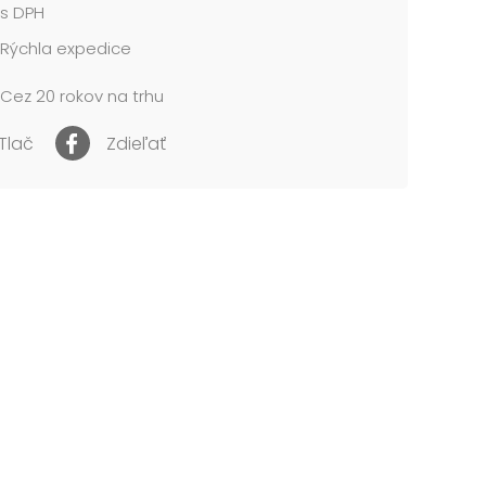
s DPH
 210 x 270 mm
Rýchla expedice
ie:
né pre deti do 3 rokov. Nebezpečenstvo
Cez 20 rokov na trhu
tia a prehltnutia malých častíc.
Tlač
Zdieľať
cena je za 1 ks....