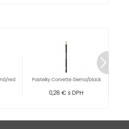
ená/red
Pastelky Corvette čierna/black
Pa
0,28 € s DPH