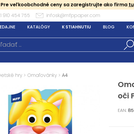
Pre veľkoobchodné ceny sa zaregistrujte ako firma
tu
1 910 454 755
infosk@mfppaper.com
EDAJNE
KATALÓGY
K STIAHNUTIU
BLOG
KO
Detské hry
>
Omaľovánky
>
A4
Oma
oči 
EAN:
85