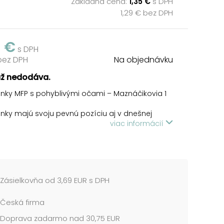
Základná cena:
1,35 €
s DPH
1,29 € bez DPH
5 €
s DPH
 bez DPH
Na objednávku
už nedodáva.
nky MFP s pohyblivými očami – Maznáčikovia 1
ky majú svoju pevnú pozíciu aj v dnešnej
ej dobe.
viac informácií
vávanie má pozitívny vplyv na jemnú motoriku
maľovanky sa tiež často používajú aj ako
lná a zábavná forma vzdelávania. Podľa
 rozvíjajú kreativitu a pomáhajú získať
Zásielkovňa od 3,69 EUR s DPH
sť detí pri témach, ktoré by ich normálne príliš
mali. Majú aj pozitívny psychologický efekt,
Česká firma
 odbúravanie stresu a celkové upokojenie.
Doprava zadarmo nad 30,75 EUR
 A4