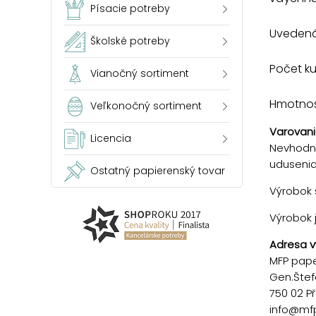
Písacie potreby
Uvedená 
Školské potreby
Počet k
Vianočný sortiment
Hmotnosť
Veľkonočný sortiment
Varovani
Licencia
Nevhodné
udusenia!
Ostatný papierenský tovar
Výrobok s
Výrobok 
Adresa v
MFP paper
Gen.Štef
750 02 P
info@mf