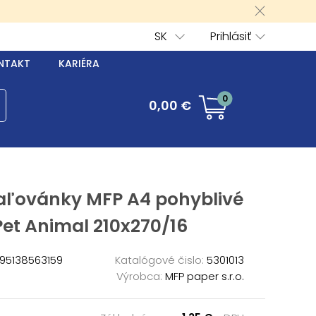
SK
Prihlásiť
NTAKT
KARIÉRA
0
0,00 €
ľovánky MFP A4 pohyblivé
Pet Animal 210x270/16
95138563159
Katalógové čislo:
5301013
Výrobca:
MFP paper s.r.o.