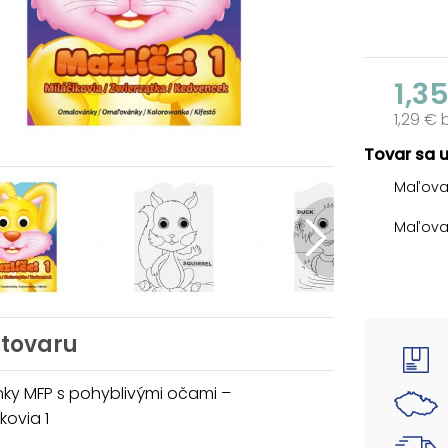
1,3
1,29 €
Tovar sa 
Maľova
Maľovan
modern
Vymaľo
ruky a 
nenási
 tovaru
výskumu
pozorno
nezaují
ky MFP s pohyblivými očami –
akým je
ovia 1
Formát: