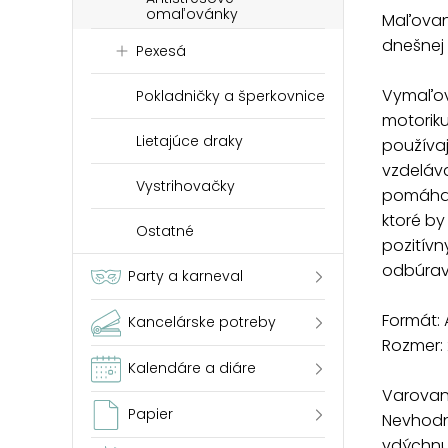
omaľovánky
Maľovank
dnešnej
Pexesá
Vymaľov
Pokladničky a šperkovnice
motoriku
Lietajúce draky
používa
vzdeláva
Vystrihovačky
pomáhajú
ktoré by
Ostatné
pozitívn
odbúrava
Party a karneval
Formát: 
Kancelárske potreby
Rozmer: 
Kalendáre a diáre
Varovan
Papier
Nevhodn
vdýchnut