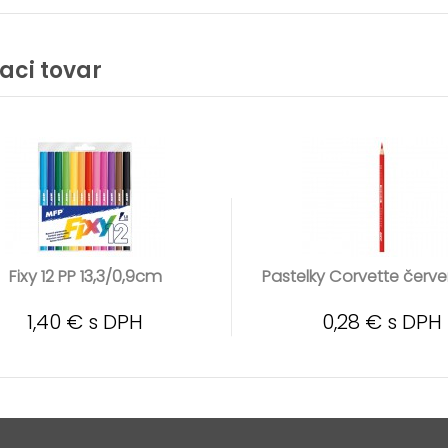
iaci tovar
Fixy 12 PP 13,3/0,9cm
Pastelky Corvette červ
1,40 € s DPH
0,28 € s DPH