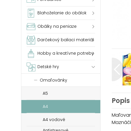
Blahoželanie do obálok
Obálky na peniaze
Darčekový baliaci materiál
Hobby a kreatívne potreby
Detské hry
Omaľovánky
A5
Popis
A4
Maľovan
A4 vodové
Maznáčik
Antistresové