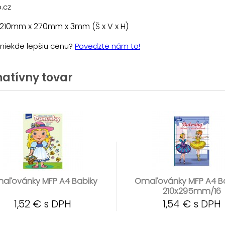
.cz
 210mm x 270mm x 3mm (Š x V x H)
e niekde lepšiu cenu?
Povedzte nám to!
natívny tovar
aľovánky MFP A4 Babiky
Omaľovánky MFP A4 Ba
210x295mm/16
1,52 € s DPH
1,54 € s DPH