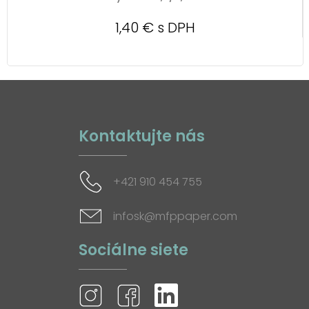
1,40 € s DPH
Kontaktujte nás
+421 910 454 755
infosk@mfppaper.com
Sociálne siete