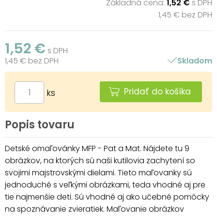
Základná cena:
1,52 €
s DPH
1,45 € bez DPH
1,52 €
s DPH
1,45 € bez DPH
Skladom
Pridať do košíka
ks
Popis tovaru
Detské omaľovánky MFP - Pat a Mat. Nájdete tu 9
obrázkov, na ktorých sú naši kutilovia zachytení so
svojimi majstrovskými dielami. Tieto maľovanky sú
jednoduché s veľkými obrázkami, teda vhodné aj pre
tie najmenšie deti. Sú vhodné aj ako učebné pomôcky
na spoznávanie zvieratiek. Maľovanie obrázkov