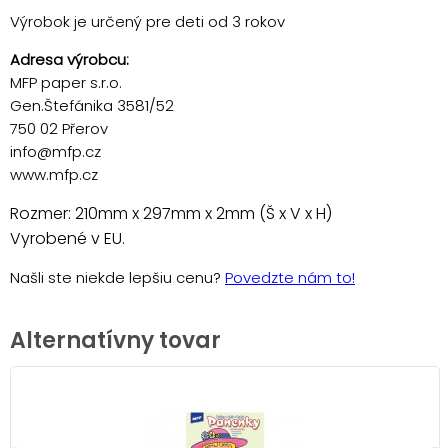
Výrobok je určený pre deti od 3 rokov
Adresa výrobcu:
MFP paper s.r.o.
Gen.Štefánika 3581/52
750 02 Přerov
info@mfp.cz
www.mfp.cz
Rozmer: 210mm x 297mm x 2mm (Š x V x H)
Vyrobené v EU.
Našli ste niekde lepšiu cenu?
Povedzte nám to!
Alternatívny tovar