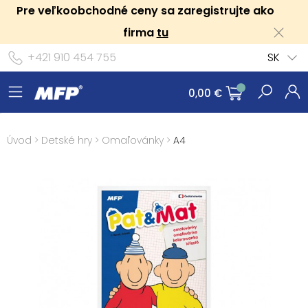
Pre veľkoobchodné ceny sa zaregistrujte ako
firma
tu
+421 910 454 755
SK
0,00 €
Úvod
>
Detské hry
>
Omaľovánky
>
A4