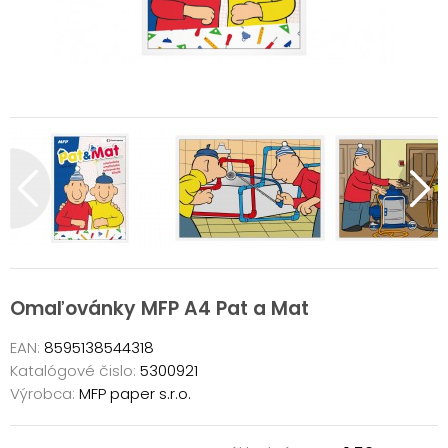
Omaľovánky MFP A4 Pat a Mat
EAN:
8595138544318
Katalógové čislo:
5300921
Výrobca:
MFP paper s.r.o.