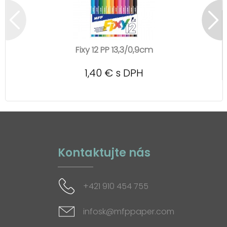
Fixy 12 PP 13,3/0,9cm
1,40 € s DPH
Kontaktujte nás
+421 910 454 755
infosk@mfppaper.com