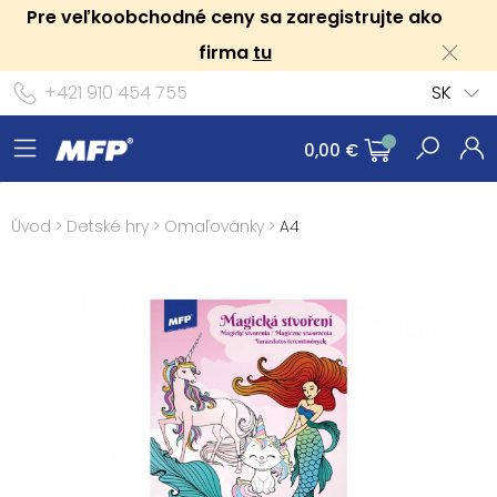
Pre veľkoobchodné ceny sa zaregistrujte ako
firma
tu
+421 910 454 755
SK
0,00 €
Úvod
>
Detské hry
>
Omaľovánky
>
A4