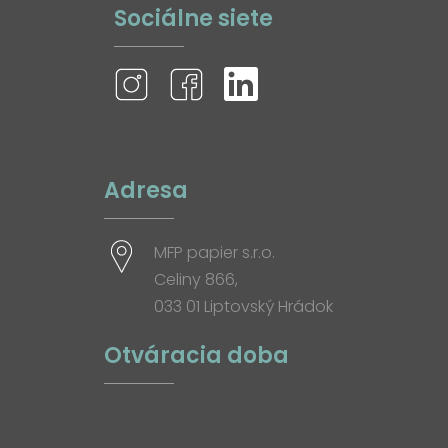
Sociálne siete
Adresa
MFP papier s.r.o.
Celiny 866,
033 01 Liptovský Hrádok
Otváracia doba