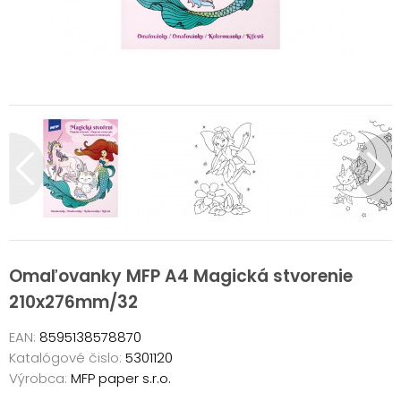
Omaľovanky MFP A4 Magická stvorenie
210x276mm/32
EAN:
8595138578870
Katalógové čislo:
5301120
Výrobca:
MFP paper s.r.o.