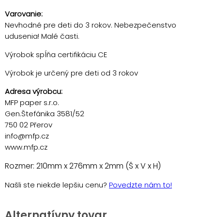
Varovanie:
Nevhodné pre deti do 3 rokov. Nebezpečenstvo
udusenia! Malé časti.
Výrobok spĺňa certifikáciu CE
Výrobok je určený pre deti od 3 rokov
Adresa výrobcu:
MFP paper s.r.o.
Gen.Štefánika 3581/52
750 02 Přerov
info@mfp.cz
www.mfp.cz
Rozmer: 210mm x 276mm x 2mm (Š x V x H)
Našli ste niekde lepšiu cenu?
Povedzte nám to!
Alternatívny tovar