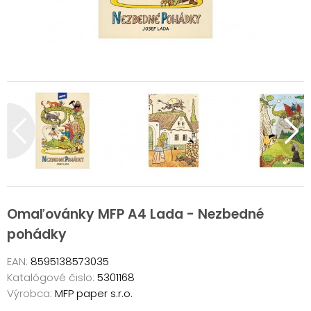
Omaľovánky MFP A4 Lada - Nezbedné
pohádky
EAN:
8595138573035
Katalógové čislo:
5301168
Výrobca:
MFP paper s.r.o.