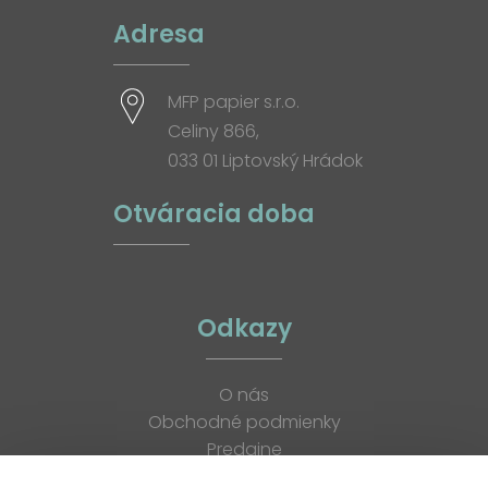
Adresa
MFP papier s.r.o.
Celiny 866,
033 01 Liptovský Hrádok
Otváracia doba
Odkazy
O nás
Obchodné podmienky
Predajne
Katalógy