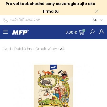
Pre veľkoobchodné ceny sa zaregistrujte ako
firma
tu
+421 910 454 755
SK
0,00 €
Úvod
>
Detské hry
>
Omaľovánky
>
A4