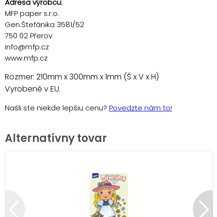
Adresa výrobcu:
MFP paper s.r.o.
Gen.Štefánika 3581/52
750 02 Přerov
info@mfp.cz
www.mfp.cz
Rozmer: 210mm x 300mm x 1mm (Š x V x H)
Vyrobené v EU.
Našli ste niekde lepšiu cenu?
Povedzte nám to!
Alternatívny tovar