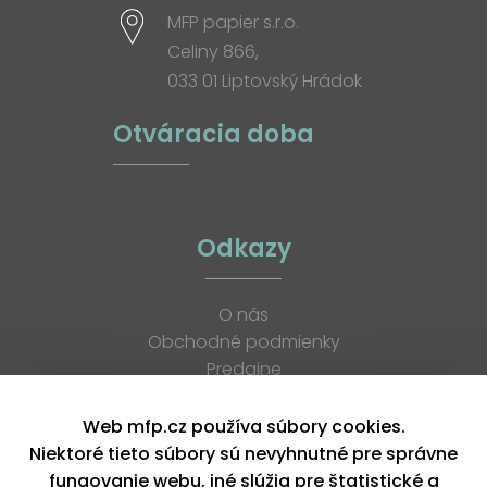
MFP papier s.r.o.
Celiny 866,
033 01 Liptovský Hrádok
Otváracia doba
Odkazy
O nás
Obchodné podmienky
Predajne
Katalógy
K stiahnutiu
Web mfp.cz používa súbory cookies.
Blog
Niektoré tieto súbory sú nevyhnutné pre správne
Kontakt
fungovanie webu, iné slúžia pre štatistické a