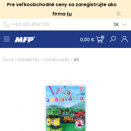
Pre veľkoobchodné ceny sa zaregistrujte ako
firma
tu
+421 910 454 755
SK
0,00 €
Úvod
>
Detské hry
>
Omaľovánky
>
A5