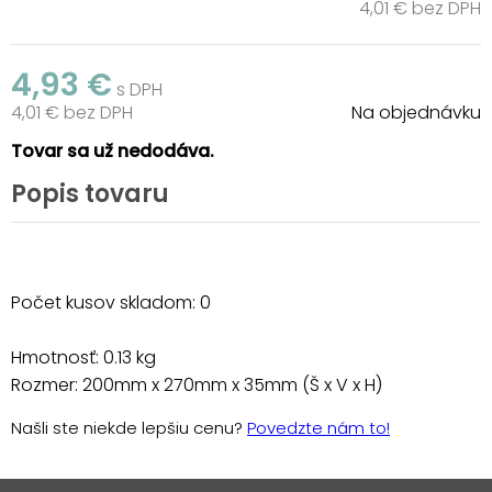
4,01 € bez DPH
4,93 €
s DPH
4,01 € bez DPH
Na objednávku
Tovar sa už nedodáva.
Popis tovaru
Počet kusov skladom: 0
Hmotnosť: 0.13 kg
Rozmer: 200mm x 270mm x 35mm (Š x V x H)
Našli ste niekde lepšiu cenu?
Povedzte nám to!