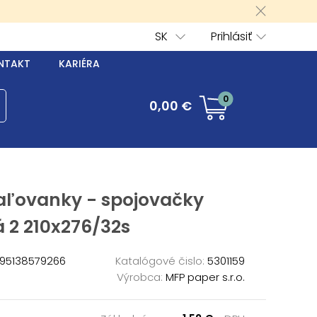
SK
Prihlásiť
NTAKT
KARIÉRA
0
0,00 €
ľovanky - spojovačky
 2 210x276/32s
95138579266
Katalógové čislo:
5301159
Výrobca:
MFP paper s.r.o.