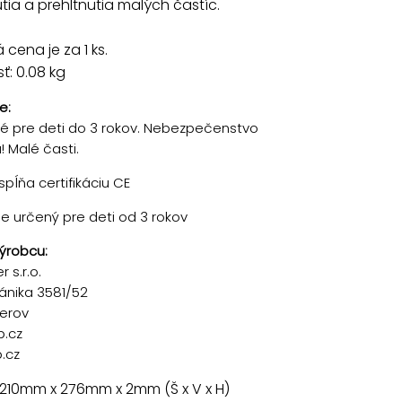
ia a prehltnutia malých častíc.
cena je za 1 ks.
: 0.08 kg
e:
 pre deti do 3 rokov. Nebezpečenstvo
 Malé časti.
pĺňa certifikáciu CE
je určený pre deti od 3 rokov
ýrobcu:
 s.r.o.
ánika 3581/52
řerov
p.cz
.cz
 210mm x 276mm x 2mm (Š x V x H)