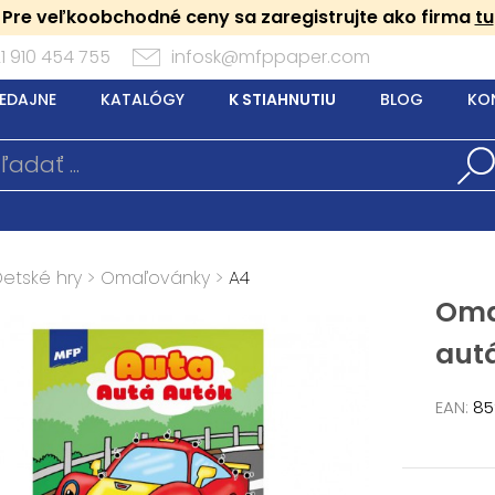
Pre veľkoobchodné ceny sa zaregistrujte ako firma
tu
1 910 454 755
infosk@mfppaper.com
EDAJNE
KATALÓGY
K STIAHNUTIU
BLOG
KO
Detské hry
>
Omaľovánky
>
A4
Oma
autá
EAN:
85