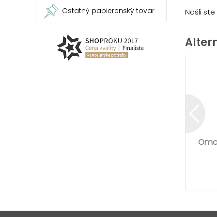
Ostatný papierenský tovar
Našli st
Alter
Omaľ