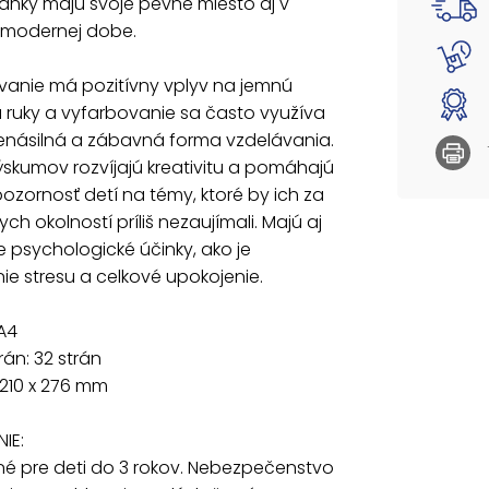
nky majú svoje pevné miesto aj v
ako je 
 modernej dobe.
Formát:
vanie má pozitívny vplyv na jemnú
Počet s
Rozmer:
 ruky a vyfarbovanie sa často využíva
nenásilná a zábavná forma vzdelávania.
VAROVA
skumov rozvíjajú kreativitu a pomáhajú
Nevhod
ozornosť detí na témy, ktoré by ich za
vdýchnu
ch okolností príliš nezaujímali. Majú aj
Uvedená 
e psychologické účinky, ako je
ie stresu a celkové upokojenie.
A4
rán: 32 strán
210 x 276 mm
IE:
é pre deti do 3 rokov. Nebezpečenstvo