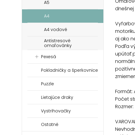
Omaľová
A5
dnešnej
A4
Vyfarbo
A4 vodové
motoriku
aj ako 
Antistresové
omaľovánky
Podľa vý
upútať p
Pexesá
normálny
pozitívn
Pokladničky a šperkovnice
zmiernen
Puzzle
Formát: 
Lietajúce draky
Počet st
Rozmer: 
Vystrihovačky
VAROVAN
Ostatné
Nevhodn