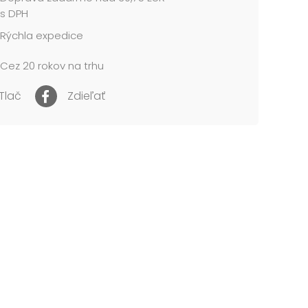
zmiernenie stresu a celkové upokojenie.
s DPH
Rýchla expedice
 A4
trán: 32 strán
Cez 20 rokov na trhu
 210 x 276 mm
NIE:
Tlač
Zdieľať
né pre deti do 3 rokov. Nebezpečenstvo
tia a prehltnutia malých častíc.
cena je za 1 ks....