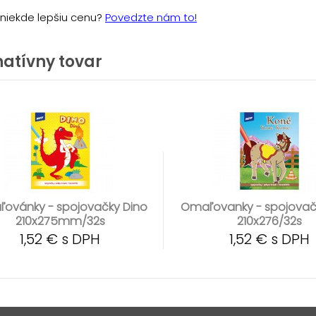
e niekde lepšiu cenu?
Povedzte nám to!
natívny tovar
ovánky - spojovačky Dino
Omaľovanky - spojovač
210x275mm/32s
210x276/32s
1,52 € s DPH
1,52 € s DPH