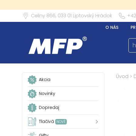
Celiny 866,
033 01
Liptovský Hrádok
+42
O NÁS
PR
Úvod
>
Akcia
Novinky
Dopredaj
Tlačivá
NOVÉ
Gifty