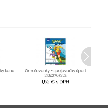
ky kone
Omaľovanky - spojovačky šport
Omaľov
210x276/32s
1,52 € s DPH