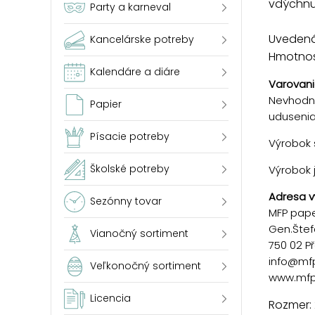
vdýchnut
Party a karneval
Uvedená 
Kancelárske potreby
Hmotnosť
Kalendáre a diáre
Varovani
Nevhodné
Papier
udusenia!
Písacie potreby
Výrobok s
Školské potreby
Výrobok 
Adresa v
Sezónny tovar
MFP paper
Gen.Štef
Vianočný sortiment
750 02 P
info@mf
Veľkonočný sortiment
www.mfp
Licencia
Rozmer: