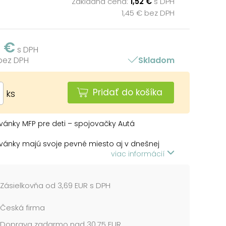
Základná cena:
1,52 €
s DPH
1,45 € bez DPH
2 €
s DPH
 bez DPH
Skladom
Pridať do košíka
ks
ánky MFP pre deti – spojovačky Autá
ánky majú svoje pevné miesto aj v dnešnej
ej dobe.
viac informácií
vanie má pozitívny vplyv na jemnú motoriku
vyfarbovanie sa často využíva aj ako nenásilná
Zásielkovňa od 3,69 EUR s DPH
vná forma vzdelávania. Podľa výskumov
jú kreativitu a pomáhajú upútať pozornosť detí
Česká firma
, ktoré by ich za normálnych okolností príliš
Doprava zadarmo nad 30,75 EUR
mali. Majú aj pozitívne psychologické účinky,