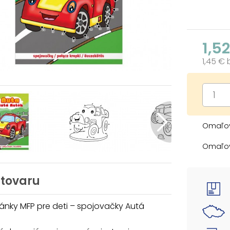
1,5
1,45 €
Omaľov
Omaľov
modern
Vyfarbo
 tovaru
ruky a 
a zába
nky MFP pre deti – spojovačky Autá
rozvíja
na témy
nezaují