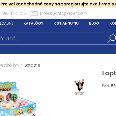
Pre veľkoobchodné ceny sa zaregistrujte ako firma
tu
1 910 454 755
infosk@mfppaper.com
EDAJNE
KATALÓGY
K STIAHNUTIU
BLOG
KO
Detské hry
>
Ostatné
Lop
EAN:
85