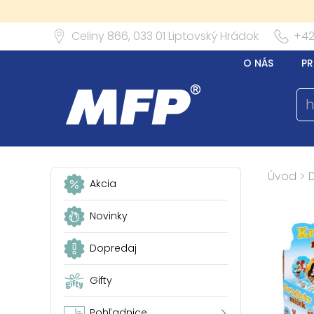
Celiny 866,
033 01
Liptovský Hrádok
+42
O NÁS
PR
Úvod
>
Akcia
Novinky
Dopredaj
Gifty
Pohľadnice