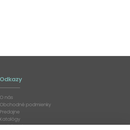
Odkazy
O nás
Obchodné podmienky
Predajne
Katalógy
K stiahnutiu