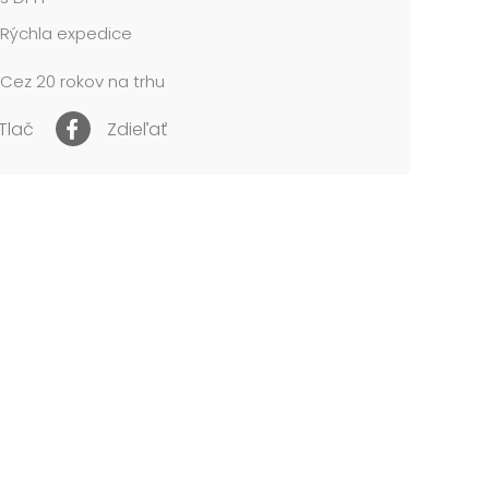
Rýchla expedice
cena je za 1 ks....
Cez 20 rokov na trhu
Tlač
Zdieľať