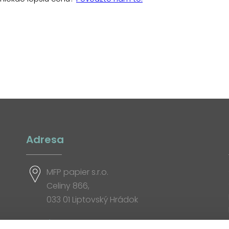
Adresa
MFP papier s.r.o.
Celiny 866,
033 01 Liptovský Hrádok
Otváracia doba