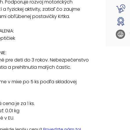
ch. Podporuje rozvoj motorických
 a fyzickej aktivity, zatiaľ čo zaujme
Uvedená 
iami obľúbenej postavičky Krtka.
LENIA:
optičiek
IE:
é pre deti do 3 rokov. Nebezpečenstvo
ia a prehltnutia malých častíc.
e v mixe po 5 ks podľa skladovej
cena je za 1 ks.
: 0.01 kg
 v EU.
e niekde lepšiu cenu?
Povedzte nám to!