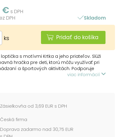
3 €
s DPH
bez DPH
Skladom
Pridať do košíka
ks
 loptička s motívmi Krtka a jeho priateľov. Slúži
avná hračka pre deti, ktorú môžu využívať pri
hádzaní a športových aktivitách. Podporuje
otorických zručností a fyzickej aktivity, zatiaľ čo
viac informácií
ilustráciami obľúbenej postavičky Krtka.
ALENIA:
loptičiek
Zásielkovňa od 3,69 EUR s DPH
NIE:
né pre deti do 3 rokov. Nebezpečenstvo
Česká firma
tia a prehltnutia malých častíc.
Doprava zadarmo nad 30,75 EUR
me v mixe po 5 ks podľa skladovej zásoby.
s DPH