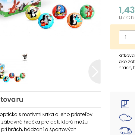
1,4
1,17 € 
Krtkova
ako záb
hrách, 
rozvoj m
zaujme 
OBSAH B
- 24 ks 
 tovaru
VAROVA
loptička s motívmi Krtka a jeho priateľov.
Nevhod
o zábavná hračka pre deti, ktorú môžu
vdýchnu
 pri hrách, hádzaní a športových
Dodáva