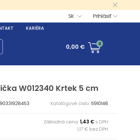
SK
Prihlásiť
NTAKT
KARIÉRA
0
0,00 €
tička W012340 Krtek 5 cm
90331928453
Katalógové čislo:
5910148
Základná cena:
1,43 €
s DPH
1,17 € bez DPH