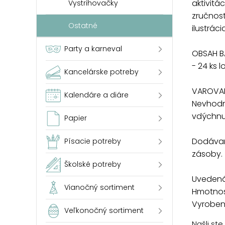
aktivitá
Vystrihovačky
zručností
Ostatné
ilustrác
Party a karneval
OBSAH BA
- 24 ks l
Kancelárske potreby
VAROVAN
Kalendáre a diáre
Nevhodn
vdýchnut
Papier
Dodávam
Písacie potreby
zásoby.
Školské potreby
Uvedená 
Vianočný sortiment
Hmotnosť
Vyrobené
Veľkonočný sortiment
Našli st