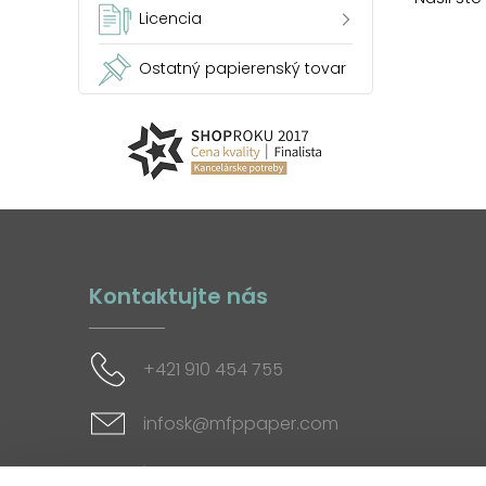
Licencia
Ostatný papierenský tovar
Kontaktujte nás
+421 910 454 755
infosk@mfppaper.com
Sociálne siete