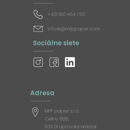
+421 910 454 755
infosk@mfppaper.com
Sociálne siete
Adresa
MFP papier s.r.o.
Celiny 866,
033 01 Liptovský Hrádok