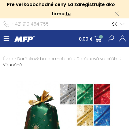
Pre veľkoobchodné ceny sa zaregistrujte ako
firma
tu
+421 910 454 755
SK
0,00 €
Úvod
>
Darčekový baliaci materiál
>
Darčekové vrecúška
>
Vánočné