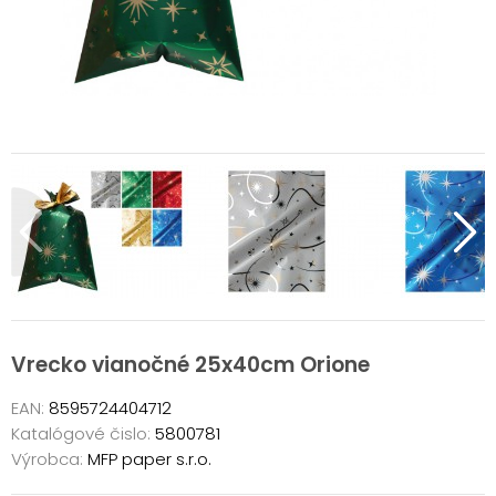
Vrecko vianočné 25x40cm Orione
EAN:
8595724404712
Katalógové čislo:
5800781
Výrobca:
MFP paper s.r.o.