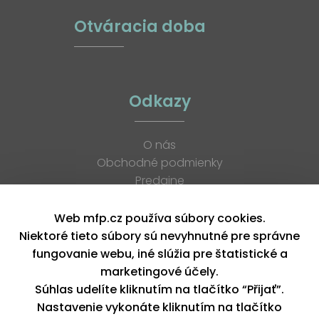
Otváracia doba
Odkazy
O nás
Obchodné podmienky
Predajne
Katalógy
K stiahnutiu
Web mfp.cz používa súbory cookies.
Blog
Niektoré tieto súbory sú nevyhnutné pre správne
Kontakt
fungovanie webu, iné slúžia pre štatistické a
Kariéra
marketingové účely.
XML feed
Súhlas udelíte kliknutím na tlačítko “Přijať”.
Nastavenie vykonáte kliknutím na tlačítko