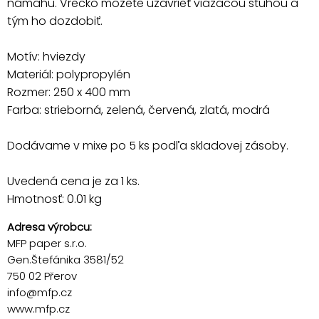
námahu. Vrecko môžete uzavrieť viazacou stuhou a
tým ho dozdobiť.
Motív: hviezdy
Materiál: polypropylén
Rozmer: 250 x 400 mm
Farba: strieborná, zelená, červená, zlatá, modrá
Dodávame v mixe po 5 ks podľa skladovej zásoby.
Uvedená cena je za 1 ks.
Hmotnosť: 0.01 kg
Adresa výrobcu:
MFP paper s.r.o.
Gen.Štefánika 3581/52
750 02 Přerov
info@mfp.cz
www.mfp.cz