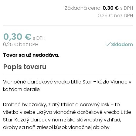
Základná cena:
0,30 €
s DPH
0,25 € bez DPH
0,30 €
s DPH
0,25 € bez DPH
Skladom
Tovar sa už nedodáva.
Popis tovaru
Vianočné darčekové vrecko Little Star – kúzlo Vianoc v
každom detaile
Drobné hviezdičky, zlatý trbliet a čarovný lesk – to
všetko v sebe ukrýva vianočné darčekové vrecko Little
Star. Každý darček v ňom získa slávnostný vzhľad,
akoby sa naň zniesol kúsok vianočnej oblohy.