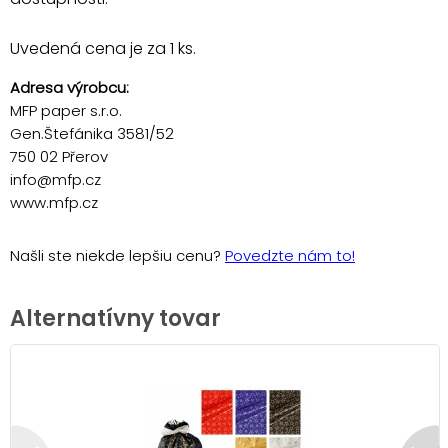
Uvedená cena je za 1 ks.
Adresa výrobcu:
MFP paper s.r.o.
Gen.Štefánika 3581/52
750 02 Přerov
info@mfp.cz
www.mfp.cz
Našli ste niekde lepšiu cenu?
Povedzte nám to!
Alternatívny tovar