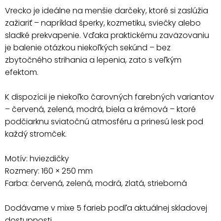
Vrecko je ideálne na menšie darčeky, ktoré si zaslúžia
zažiariť – napríklad šperky, kozmetiku, sviečky alebo
sladké prekvapenie. Vďaka praktickému zaväzovaniu
je balenie otázkou niekoľkých sekúnd – bez
zbytočného strihania a lepenia, zato s veľkým
efektom.
K dispozícii je niekoľko čarovných farebných variantov
– červená, zelená, modrá, biela a krémová – ktoré
podčiarknu sviatočnú atmosféru a prinesú lesk pod
každý stromček.
Motív: hviezdičky
Rozmery: 160 × 250 mm
Farba: červená, zelená, modrá, zlatá, strieborná
Dodávame v mixe 5 farieb podľa aktuálnej skladovej
dostupnosti.