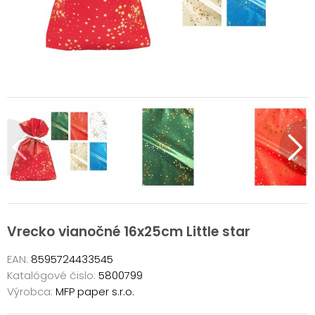
Vrecko vianočné 16x25cm Little star
EAN:
8595724433545
Katalógové čislo:
5800799
Výrobca:
MFP paper s.r.o.