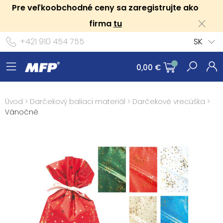
Pre veľkoobchodné ceny sa zaregistrujte ako
firma
tu
+421 910 454 755
SK
0,00 €
Úvod
>
Darčekový baliaci materiál
>
Darčekové vrecúška
>
Vánočné