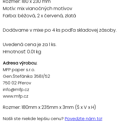
Rozmer: 180 x 230 mm
Motív: mix vianočných motívov
Farba: béžová, 2 x červená, zlatá
Dodávame v mixe po 4 ks podľa skladovej zásoby.
Uvedená cena je za 1 ks.
Hmotnosť: 0.01 kg
Adresa výrobcu:
MFP paper s.r.o.
Gen.Štefánika 3581/52
750 02 Přerov
info@mfp.cz
www.mfp.cz
Rozmer: 180mm x 235mm x 3mm (Š x V x H)
Našli ste niekde lepšiu cenu?
Povedzte nám to!