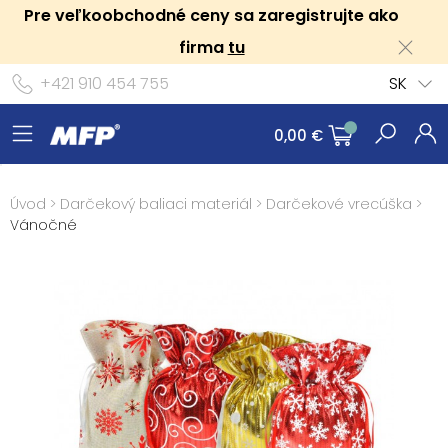
Pre veľkoobchodné ceny sa zaregistrujte ako
firma
tu
+421 910 454 755
SK
0,00 €
Úvod
>
Darčekový baliaci materiál
>
Darčekové vrecúška
>
Vánočné