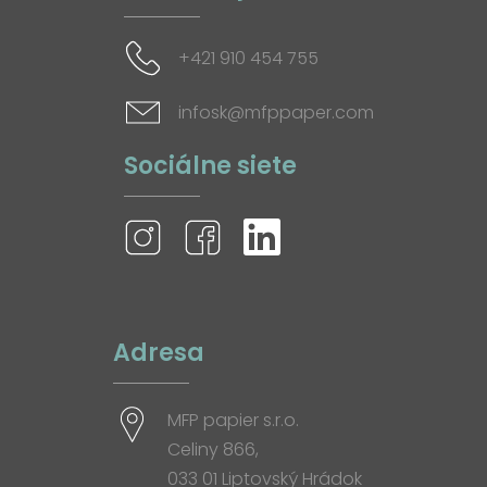
+421 910 454 755
infosk@mfppaper.com
Sociálne siete
Adresa
MFP papier s.r.o.
Celiny 866,
033 01 Liptovský Hrádok