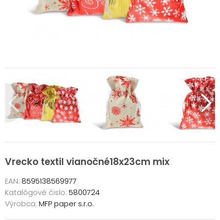
Vrecko textil vianočné18x23cm mix
EAN:
8595138569977
Katalógové čislo:
5800724
Výrobca:
MFP paper s.r.o.