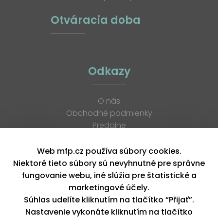
Otváracia doba
Odkazy
O nás
Obchodné podmienky
Predajne
Katalógy
K stiahnutiu
Web mfp.cz používa súbory cookies.
Blog
Niektoré tieto súbory sú nevyhnutné pre správne
Kontakt
fungovanie webu, iné slúžia pre štatistické a
Kariéra
marketingové účely.
XML feed
Súhlas udelíte kliknutím na tlačítko “Přijať”.
Nastavenie vykonáte kliknutím na tlačítko