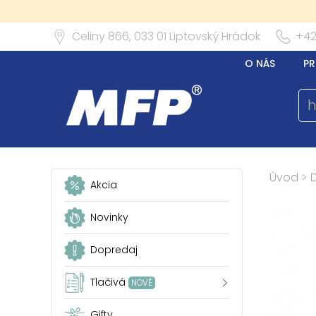
Celiny 866,
033 01
Liptovský Hrádok
+42
O NÁS
PR
Úvod
>
Akcia
Novinky
Dopredaj
Tlačivá
NOVÉ
Gifty