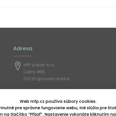
Adresa
MFP papier s.r.o.
Celiny 866,
033 01 Liptovský Hrádok
Otváracia doba
Web mfp.cz používa súbory cookies.
hnutné pre správne fungovanie webu, iné slúžia pre šta
ím na tlačítko “Přijať”. Nastavenie vykonáte kliknutím na