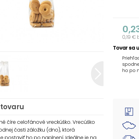
0,2
0,19 €
Tovar sa 
Priehľa
spodnej
ho po n
cukrovi
drobný
stužky,
našej p
Vám pom
 tovaru
Farba: 
Rozmer
né číre celofánové vreckúško. Vrecúško
dnej časti záložku (dno), ktorá
Uvedená 
 postaviť ho po naplnení. Ideálne je na