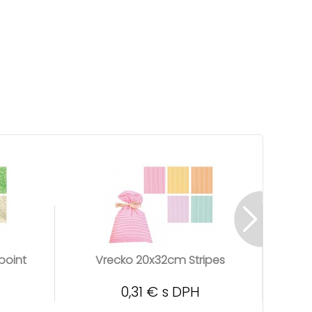
point
Vrecko 20x32cm Stripes
Vrec
0,31 € s DPH