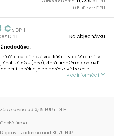
Základná cena:
0,23 €
s DPH
0,19 € bez DPH
3 €
s DPH
 bez DPH
Na objednávku
už nedodáva.
dné číre celofánové vreckúško. Vrecúško má v
 časti záložku (dno), ktorá umožňuje postaviť
aplnení. Ideálne je na darčekové balenie
niek, čokolády, orieškov alebo kávy, ale aj
viac informácií
ch predmetov. Uzavrieť ho môžete pomocou
 zošiť zošívačkou alebo prelepiť samolepkou. V
onuke nájdete veľký výber stužiek a roziet, ktoré
ôžu pri dekorácii balíčka.
Zásielkovňa od 3,69 EUR s DPH
priehľadná
y: 80 x 240 x 40 mm
Česká firma
cena je za 1 ks....
Doprava zadarmo nad 30,75 EUR