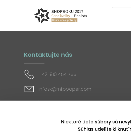
Kontaktujte nás
+421 910 454 755
infosk@mfppaper.com
Sociálne siete
Niektoré tieto súbory sú nevy
Súhlas udelíte kliknut