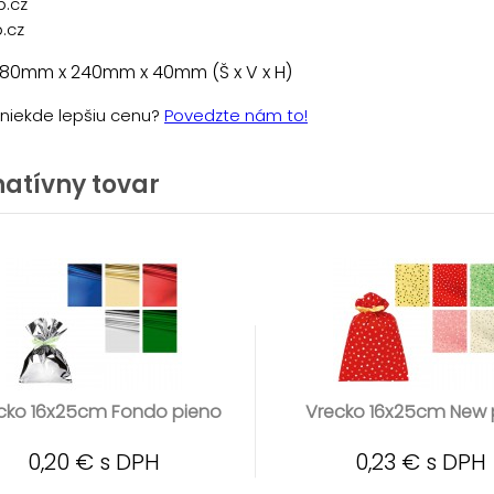
p.cz
.cz
 80mm x 240mm x 40mm (Š x V x H)
e niekde lepšiu cenu?
Povedzte nám to!
natívny tovar
cko 16x25cm Fondo pieno
Vrecko 16x25cm New 
0,20 € s DPH
0,23 € s DPH