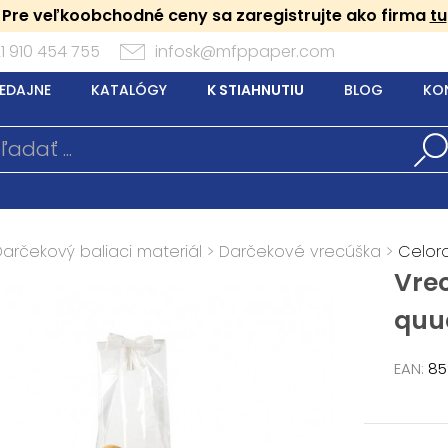
Pre veľkoobchodné ceny sa zaregistrujte ako firma
tu
1 910 454 755
infosk@mfppaper.com
EDAJNE
KATALÓGY
K STIAHNUTIU
BLOG
KO
Darčekový baliaci materiál
>
Darčekové vrecúška
>
Celor
Vre
quu
EAN:
85