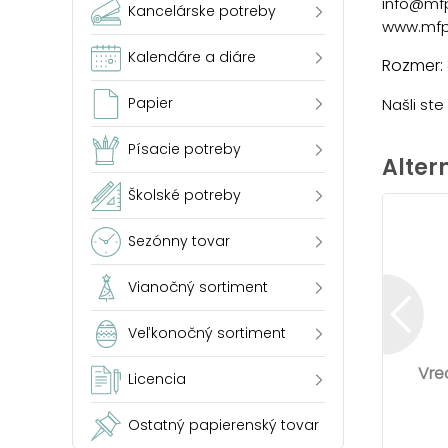
info@mf
Kancelárske potreby
www.mfp
Kalendáre a diáre
Rozmer:
Papier
Našli st
Písacie potreby
Alter
Školské potreby
Sezónny tovar
Vianočný sortiment
Veľkonočný sortiment
Vre
Licencia
Ostatný papierenský tovar