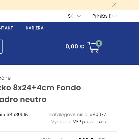
SK
Prihlásiť
NTAKT
KARIÉRA
0
0,00 €
očné
cko 8x24+4cm Fondo
adro neutro
95138530618
Katalógové čislo:
5800771
Výrobca:
MFP paper s.r.o.