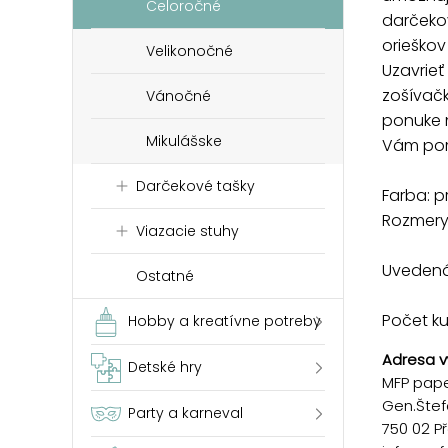
Celoročné
darčekov
orieškov
Velikonočné
Uzavrieť
zošívačk
Vánočné
ponuke n
Mikulášske
Vám pomô
Darčekové tašky
Farba: p
Rozmery
Viazacie stuhy
Uvedená 
Ostatné
Počet k
Hobby a kreatívne potreby
Adresa v
Detské hry
MFP paper
Gen.Štef
Party a karneval
750 02 P