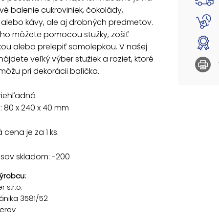
é balenie cukroviniek, čokolády,
 alebo kávy, ale aj drobných predmetov.
 ho môžete pomocou stužky, zošiť
ou alebo prelepiť samolepkou. V našej
ájdete veľký výber stužiek a roziet, ktoré
žu pri dekorácii balíčka.
riehľadná
: 80 x 240 x 40 mm
cena je za 1 ks.
usov skladom: -200
ýrobcu:
 s.r.o.
ánika 3581/52
řerov