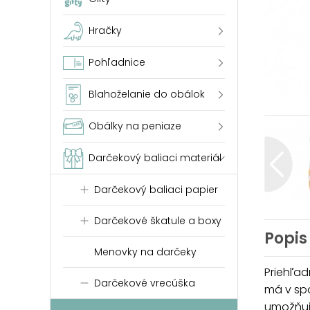
Hračky
Pohľadnice
Blahoželanie do obálok
Obálky na peniaze
Darčekový baliaci materiál
Darčekový baliaci papier
Darčekové škatule a boxy
Popis
Menovky na darčeky
Priehľad
Darčekové vrecúška
má v spo
umožňuje