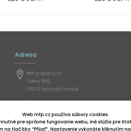
Adresa
MFP papier s.r.o.
Celiny 866,
033 01 Liptovský Hrádok
Otváracia doba
Web mfp.cz používa súbory cookies.
hnutné pre správne fungovanie webu, iné slúžia pre šta
ím na tlačítko “Přijať”. Nastavenie vykonáte kliknutím na