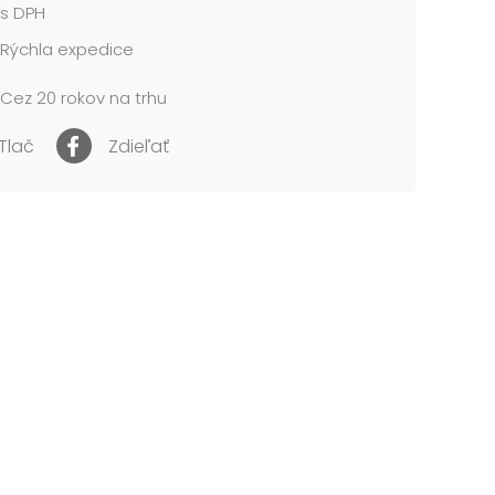
s DPH
cena je za 1 ks....
Rýchla expedice
Cez 20 rokov na trhu
Tlač
Zdieľať