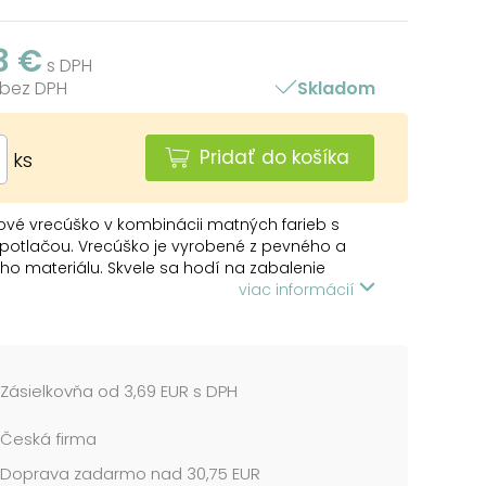
3 €
s DPH
 bez DPH
Skladom
Pridať do košíka
ks
vé vrecúško v kombinácii matných farieb s
 potlačou. Vrecúško je vyrobené z pevného a
ého materiálu. Skvele sa hodí na zabalenie
ch darčekov. Vrecúško môžete uzavrieť
viac informácií
ou stuhoua tým ho dozdobiť. V našej ponuke
 veľký výber stúh a roziet, ktoré vám pomôžu pri
ii balíčka.
Zásielkovňa od 3,69 EUR s DPH
čiary
: 250 x 400 mm
Česká firma
žltá, fialová, červená, zelená, oranžová
Doprava zadarmo nad 30,75 EUR
me v mixe 5 k podľa skladovej zásoby.