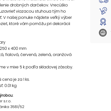
lenie drobných darčekov. Vrecúško
Uvedená 
uzavrieť viazacou stuhoua tým ho
. V našej ponuke nájdete veľký výber
oziet, ktoré vám pomôžu pri dekorácii
ary
 250 x 400 mm
ltá, fialová, červená, zelená, oranžová
e v mixe 5 k podľa skladovej zásoby.
cena je za 1 ks.
: 0.01 kg
ýrobcu:
 s.r.o.
ánika 3581/52