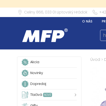
Celiny 866,
033 01
Liptovský Hrádok
+42
O NÁS
PR
Úvod
>
Akcia
Novinky
Dopredaj
Tlačivá
NOVÉ
Gifty