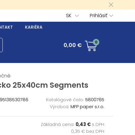
SK
Prihlásiť
NTAKT
KARIÉRA
0
0,00 €
očné
cko 25x40cm Segments
95138530786
Katalógové čislo:
5800765
Výrobca:
MFP paper s.r.o.
Základná cena:
0,43 €
s DPH
0,35 € bez DPH