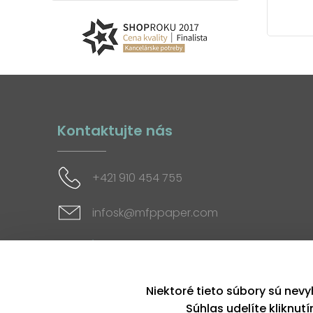
Kontaktujte nás
+421 910 454 755
infosk@mfppaper.com
Sociálne siete
Niektoré tieto súbory sú nevy
Súhlas udelíte kliknut