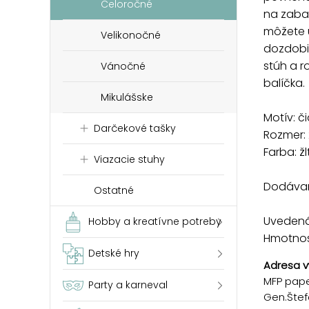
Celoročné
na zaba
môžete 
Velikonočné
dozdobiť
stúh a r
Vánočné
balíčka.
Mikulášske
Motív: či
Darčekové tašky
Rozmer:
Farba: ž
Viazacie stuhy
Dodávam
Ostatné
Uvedená 
Hobby a kreatívne potreby
Hmotnosť
Detské hry
Adresa v
MFP paper
Party a karneval
Gen.Štef