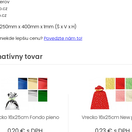
řerov
p.cz
.cz
 250mm x 400mm x 1mm (Š x V x H)
e niekde lepšiu cenu?
Povedzte nám to!
natívny tovar
cko 16x25cm Fondo pieno
Vrecko 16x25cm New 
0,20 € s DPH
0,23 € s DPH