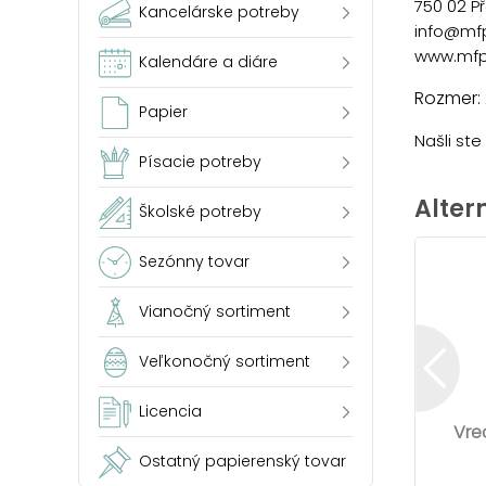
750 02 P
Kancelárske potreby
info@mf
www.mfp
Kalendáre a diáre
Rozmer:
Papier
Našli st
Písacie potreby
Alter
Školské potreby
Sezónny tovar
Vianočný sortiment
Veľkonočný sortiment
Licencia
Vre
Ostatný papierenský tovar