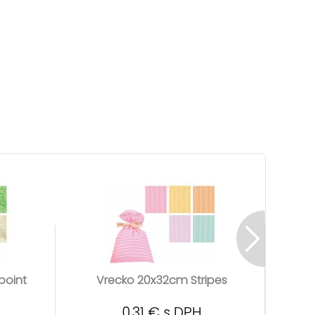
point
Vrecko 20x32cm Stripes
Vrec
0,31 € s DPH