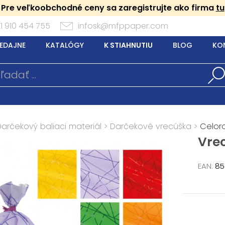
Pre veľkoobchodné ceny sa zaregistrujte ako firma
tu
1 910 454 755
infosk@mfppaper.com
EDAJNE
KATALÓGY
K STIAHNUTIU
BLOG
KO
Darčekový baliaci materiál
>
Darčekové vrecúška
>
Celor
Vre
EAN:
85