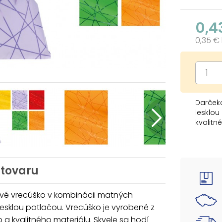
0,4
0,35 €
Darčeko
lesklou
kvalitn
drobný
viazac
nájdete
dekorác
 tovaru
Motív: 
Rozmer
vé vrecúško v kombinácii matných
Farba: 
 lesklou potlačou. Vrecúško je vyrobené z
a kvalitného materiálu. Skvele sa hodí
Dodáva