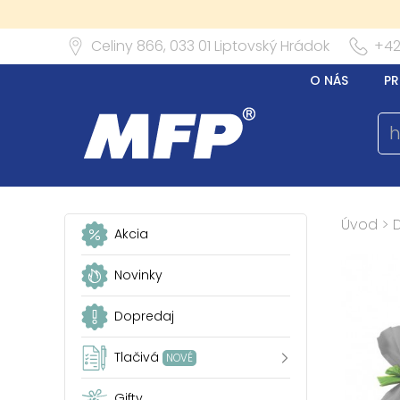
Celiny 866,
033 01
Liptovský Hrádok
+42
O NÁS
PR
Úvod
>
Akcia
Novinky
Dopredaj
Tlačivá
NOVÉ
Gifty