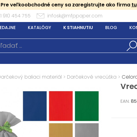
Pre veľkoobchodné ceny sa zaregistrujte ako firma
tu
1 910 454 755
infosk@mfppaper.com
EDAJNE
KATALÓGY
K STIAHNUTIU
BLOG
KO
Darčekový baliaci materiál
>
Darčekové vrecúška
>
Celor
Vre
EAN:
85