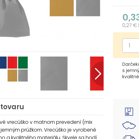
0,3
0,27 €
Darček
s jemn
kvalitn
drobný
viazac
výber s
balíčka
 tovaru
Motív: 
Rozmer
vé vrecúško v matnom prevedení (mix
Farba:
s jemným prúžkom. Vrecúško je vyrobené
prírodn
o a kvalitného materiálu. Skvele sa hodí