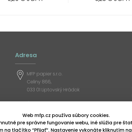
Adresa
MFP papier s.r.o.
Celiny 866,
033 01 Liptovský Hrádok
Otváracia doba
Web mfp.cz používa súbory cookies.
hnutné pre správne fungovanie webu, iné slúžia pre šta
ím na tlačítko “Přijať”. Nastavenie vykonáte kliknutím na