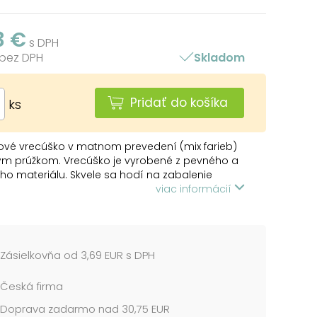
3 €
s DPH
 bez DPH
Skladom
Pridať do košíka
ks
ové vrecúško v matnom prevedení (mix farieb)
ým prúžkom. Vrecúško je vyrobené z pevného a
ého materiálu. Skvele sa hodí na zabalenie
ch darčekov. Vrecúško môžete uzavrieť
viac informácií
ou stuhou a tým ho dozdobiť. Ponúkame veľký
túh a roziet, ktoré vám pomôžu pri dekorácii
.
Zásielkovňa od 3,69 EUR s DPH
prúžok
: 250 x 400 mm
Česká firma
 tmavomodrá, červená, tmavozelená,
á/hnedá, sivá
Doprava zadarmo nad 30,75 EUR