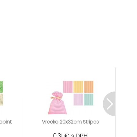
point
Vrecko 20x32cm Stripes
Vrec
0,31 € s DPH