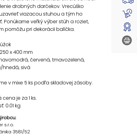
Dodáva
lenie drobných darčekov. Vrecúško
uzavrieť viazacou stuhou a tým ho
Uvedená 
. Ponúkame veľký výber stúh a roziet,
m pomôžu pri dekorácii balíčka.
rúžok
 250 x 400 mm
tmavomodrá, červená, tmavozelená,
/hnedá, sivá
e v mixe 5 ks podľa skladovej zásoby.
cena je za 1 ks.
: 0.01 kg
ýrobcu:
 s.r.o.
ánika 3581/52