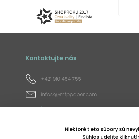
Kontaktujte nás
+421 910 454 755
infosk@mfppaper.com
Sociálne siete
Niektoré tieto súbory sú nevy
Súhlas udelíte kliknut