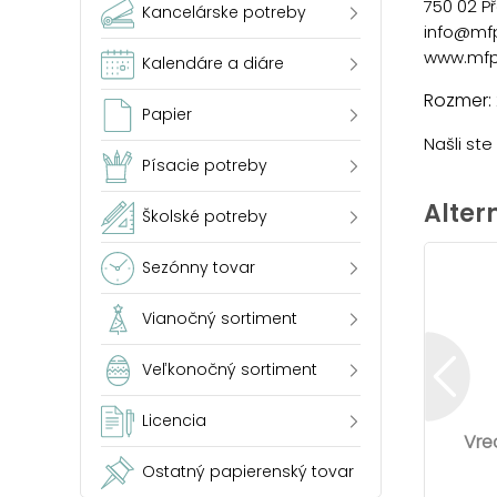
750 02 P
Kancelárske potreby
info@mf
www.mfp
Kalendáre a diáre
Rozmer:
Papier
Našli st
Písacie potreby
Alter
Školské potreby
Sezónny tovar
Vianočný sortiment
Veľkonočný sortiment
Licencia
Vre
Ostatný papierenský tovar