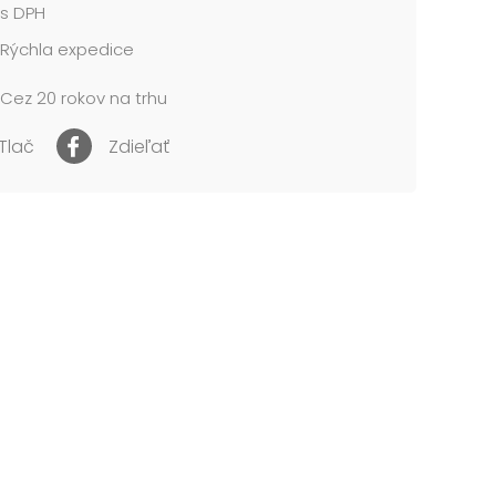
s DPH
me v mixe 5 ks podľa skladovej zásoby.
Rýchla expedice
cena je za 1 ks....
Cez 20 rokov na trhu
Tlač
Zdieľať