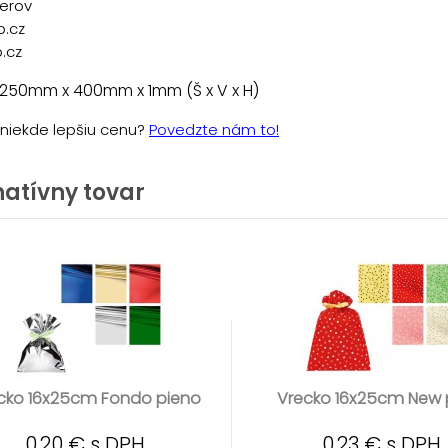
řerov
p.cz
.cz
 250mm x 400mm x 1mm (Š x V x H)
e niekde lepšiu cenu?
Povedzte nám to!
natívny tovar
cko 16x25cm Fondo pieno
Vrecko 16x25cm New 
0,20 € s DPH
0,23 € s DPH