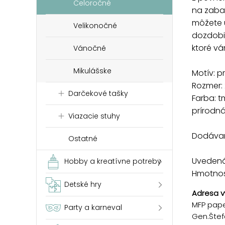
Celoročné
na zaba
môžete 
Velikonočné
dozdobiť
ktoré vá
Vánočné
Mikulášske
Motív: p
Rozmer:
Darčekové tašky
Farba: 
prírodná
Viazacie stuhy
Dodávam
Ostatné
Uvedená 
Hobby a kreatívne potreby
Hmotnosť
Detské hry
Adresa v
MFP paper
Party a karneval
Gen.Štef