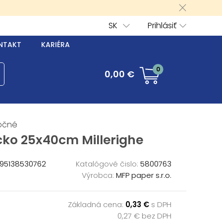
SK
Prihlásiť
NTAKT
KARIÉRA
0
0,00 €
očné
cko 25x40cm Millerighe
95138530762
Katalógové čislo:
5800763
Výrobca:
MFP paper s.r.o.
Základná cena:
0,33 €
s DPH
0,27 € bez DPH