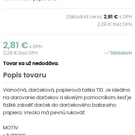
Základná cena:
2,81 €
s DPH
2,29 € bez DPH
2,81 €
s DPH
2,29 € bez DPH
Skladom
Tovar sa už nedodáva.
Popis tovaru
Vianočná, darčeková, papierová taška T10. Je ideálna
na darovanie darčekov a skvelým pomocníkom, keď je
ťažké zabaliť darček do darčekového baliaceho
papiera. Vrecko má pevnú rukoväť.
MOTÍV: