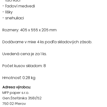
- tučniaci
- ľadoví medvedi
- líšky
- snehuliaci
Rozmery: 405 x 555 x 205 mm
Dodávame v mixe 4 ks podľa skladových zásob.
Uvedená cena je za 1 ks.
Počet kusov skladom: 8
Hmotnosť: 0.28 kg
Adresa výrobcu:
MFP paper s.r.o.
Gen.Štefánika 3581/52
750 02 Přerov