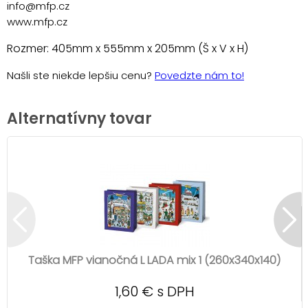
info@mfp.cz
www.mfp.cz
Rozmer: 405mm x 555mm x 205mm (Š x V x H)
Našli ste niekde lepšiu cenu?
Povedzte nám to!
Alternatívny tovar
Taška MFP vianočná L LADA mix 1 (260x340x140)
1,60 € s DPH