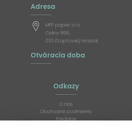
Adresa
MFP papier s.r.o.
Celiny 866,
033 01 Liptovský Hrádok
Otváracia doba
Odkazy
O nás
Obchodné podmienky
Predajne
Katalógy