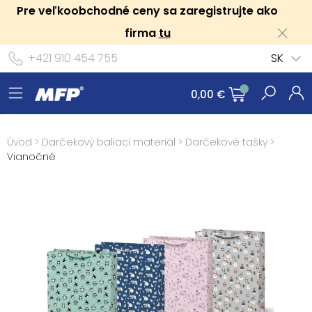
Pre veľkoobchodné ceny sa zaregistrujte ako
firma
tu
+421 910 454 755
SK
0,00 €
Úvod
>
Darčekový baliaci materiál
>
Darčekové tašky
>
Vianočné