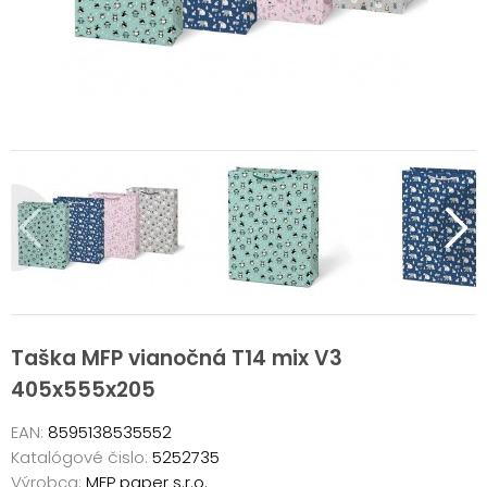
Taška MFP vianočná T14 mix V3
405x555x205
EAN:
8595138535552
Katalógové čislo:
5252735
Výrobca:
MFP paper s.r.o.