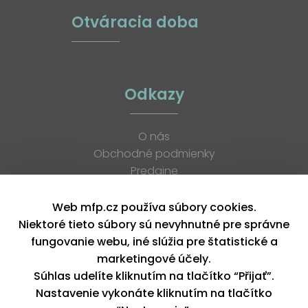
Otváracia doba
Odkazy
O nás
Obchodné podmienky
Predajne
Katalógy
K stiahnutiu
Web mfp.cz používa súbory cookies.
Blog
Niektoré tieto súbory sú nevyhnutné pre správne
Kontakt
fungovanie webu, iné slúžia pre štatistické a
Kariéra
marketingové účely.
XML feed
Súhlas udelíte kliknutím na tlačítko “Přijať”.
Nastavenie vykonáte kliknutím na tlačítko