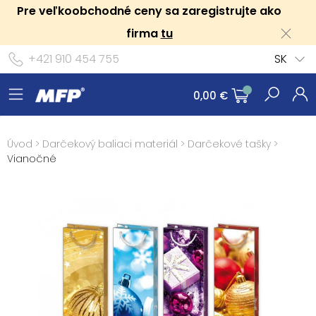
Pre veľkoobchodné ceny sa zaregistrujte ako
firma
tu
+421 910 454 755
SK
0,00 €
Úvod
>
Darčekový baliaci materiál
>
Darčekové tašky
>
Vianočné