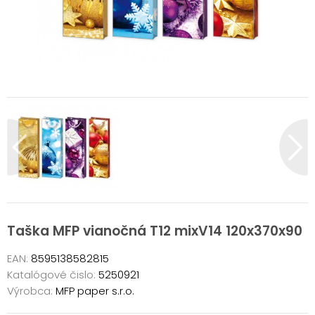
Taška MFP vianočná T12 mixV14 120x370x90
EAN:
8595138582815
Katalógové čislo:
5250921
Výrobca:
MFP paper s.r.o.