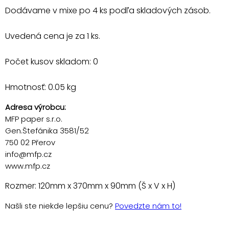
Dodávame v mixe po 4 ks podľa skladových zásob.
Uvedená cena je za 1 ks.
Počet kusov skladom: 0
Hmotnosť: 0.05 kg
Adresa výrobcu:
MFP paper s.r.o.
Gen.Štefánika 3581/52
750 02 Přerov
info@mfp.cz
www.mfp.cz
Rozmer: 120mm x 370mm x 90mm (Š x V x H)
Našli ste niekde lepšiu cenu?
Povedzte nám to!