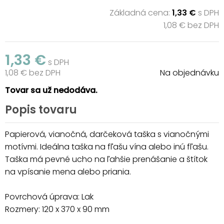
Základná cena:
1,33 €
s DPH
1,08 € bez DPH
1,33 €
s DPH
1,08 € bez DPH
Na objednávku
Tovar sa už nedodáva.
Popis tovaru
Papierová, vianočná, darčeková taška s vianočnými
motívmi. Ideálna taška na fľašu vína alebo inú fľašu.
Taška má pevné ucho na ľahšie prenášanie a štítok
na vpísanie mena alebo priania.
Povrchová úprava: Lak
Rozmery: 120 x 370 x 90 mm