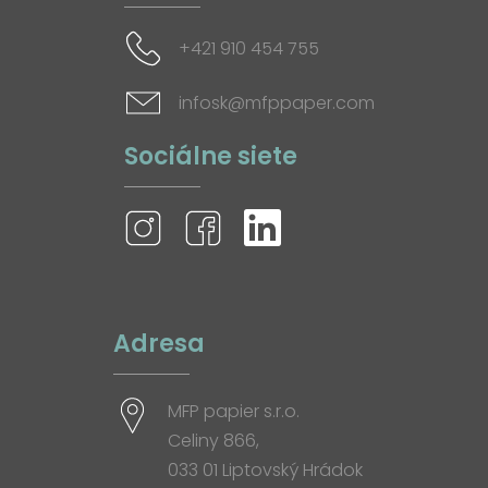
+421 910 454 755
infosk@mfppaper.com
Sociálne siete
Adresa
MFP papier s.r.o.
Celiny 866,
033 01 Liptovský Hrádok