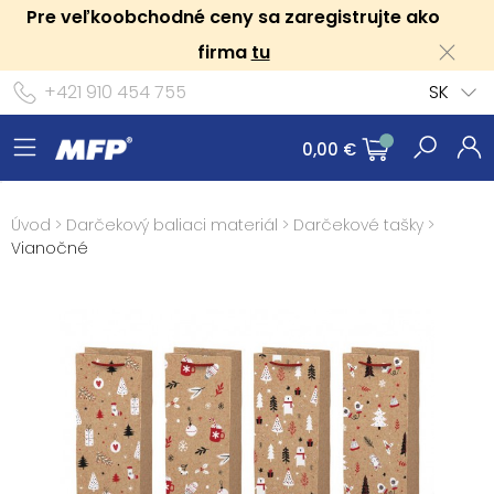
Pre veľkoobchodné ceny sa zaregistrujte ako
firma
tu
+421 910 454 755
SK
0,00 €
Úvod
>
Darčekový baliaci materiál
>
Darčekové tašky
>
Vianočné