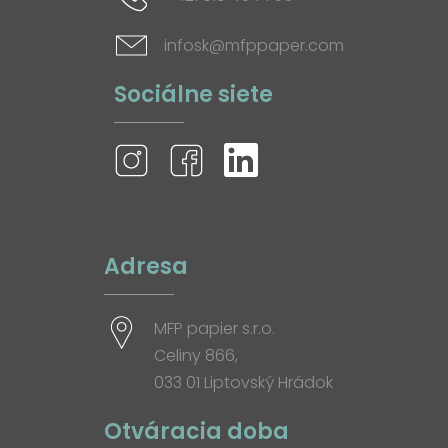
infosk@mfppaper.com
Sociálne siete
Adresa
MFP papier s.r.o.
Celiny 866,
033 01 Liptovský Hrádok
Otváracia doba