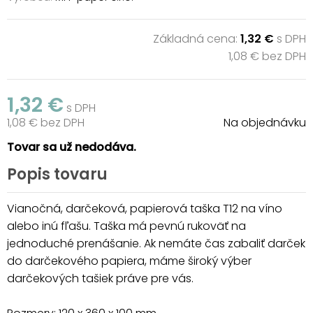
Základná cena:
1,32 €
s DPH
1,08 € bez DPH
1,32 €
s DPH
1,08 € bez DPH
Na objednávku
Tovar sa už nedodáva.
Popis tovaru
Vianočná, darčeková, papierová taška T12 na víno
alebo inú fľašu. Taška má pevnú rukoväť na
jednoduché prenášanie. Ak nemáte čas zabaliť darček
do darčekového papiera, máme široký výber
darčekových tašiek práve pre vás.