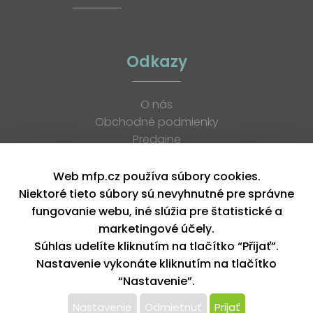
Odkazy
O nás
Obchodné podmienky
Predajne
Katalógy
K stiahnutiu
Web mfp.cz používa súbory cookies.
Blog
Niektoré tieto súbory sú nevyhnutné pre správne
Kontakt
fungovanie webu, iné slúžia pre štatistické a
Kariéra
marketingové účely.
XML feed
Súhlas udelíte kliknutím na tlačítko “Přijať”.
Nastavenie vykonáte kliknutím na tlačítko
“Nastavenie”.
Copyright © 2026, MFP paper s. r. o. | Všetky práva vyhradené
design by MFP
Nastavenie
Odmietnuť
Prijať