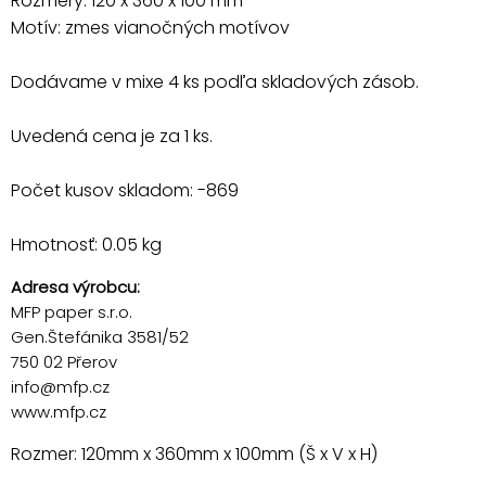
Rozmery: 120 x 360 x 100 mm
Motív: zmes vianočných motívov
Dodávame v mixe 4 ks podľa skladových zásob.
Uvedená cena je za 1 ks.
Počet kusov skladom: -869
Hmotnosť: 0.05 kg
Adresa výrobcu:
MFP paper s.r.o.
Gen.Štefánika 3581/52
750 02 Přerov
info@mfp.cz
www.mfp.cz
Rozmer: 120mm x 360mm x 100mm (Š x V x H)