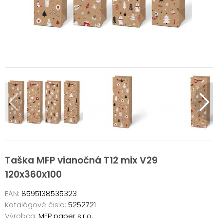
Taška MFP vianočná T12 mix V29
120x360x100
EAN:
8595138535323
Katalógové čislo:
5252721
Výrobca:
MFP paper s.r.o.