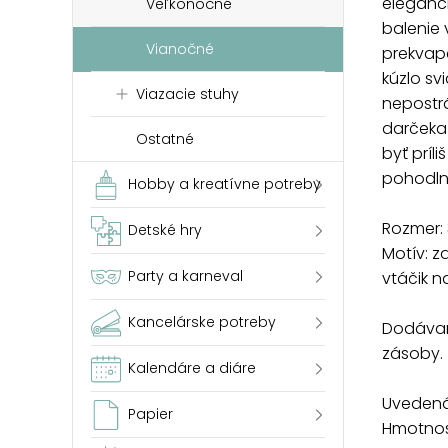
eleganci
Veľkonočné
balenie
Vianočné
prekvap
kúzlo sv
Viazacie stuhy
nepostr
darčeka
Ostatné
byť príli
pohodln
Hobby a kreatívne potreby
Rozmer: 
Detské hry
Motív: 
Party a karneval
vtáčik n
Kancelárske potreby
Dodávam
zásoby.
Kalendáre a diáre
Uvedená 
Papier
Hmotnosť