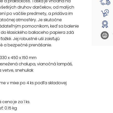
e a praktickosti. Taška je vhodná na
Motív: 
 všetkých druhov darčekov, od malých
vetve, 
ení po väčšie predmety, a pridáva im
iatočnej atmosféry. Je skutočne
Dodáva
ádateľným pomocníkom, keď sa balenie
Uvedená 
 do klasického baliaceho papiera zdá
š ťažké. Jej robustné uši zaisťujú
é a bezpečné prenášanie.
330 x 450 x 150 mm
zasnežená chalupa, vianočná lampáš,
a vetve, snehuliak
e v mixe po 4 ks podľa skladovej
cena je za 1 ks.
: 0.15 kg