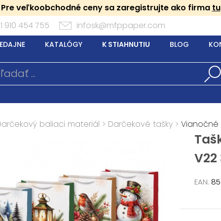
Pre veľkoobchodné ceny sa zaregistrujte ako firma
tu
1 910 454 755
infosk@mfppaper.com
EDAJNE
KATALÓGY
K STIAHNUTIU
BLOG
KO
Darčekový baliaci materiál
>
Darčekové tašky
>
Vianočné
Taš
V22
EAN:
85