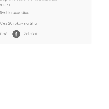
zasnežená chalupa, vianočná lampáš, vtáčik na
s DPH
snehuliak
Rýchla expedice
me v mixe po 4 ks podľa skladovej zásoby.
Cez 20 rokov na trhu
cena je za 1 ks....
Tlač
Zdieľať