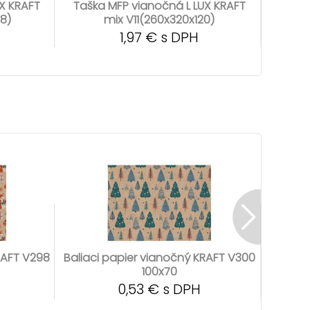
UX KRAFT
Taška MFP vianočná L LUX KRAFT
Taška
38)
mix V11(260x320x120)
1,97 € s DPH
RAFT V298
Baliaci papier vianočný KRAFT V300
Bali
100x70
0,53 € s DPH