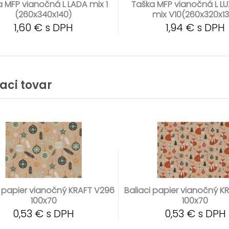
 MFP vianočná L LADA mix 1
Taška MFP vianočná L L
(260x340x140)
mix V10(260x320x1
1,60 € s DPH
1,94 € s DPH
iaci tovar
i papier vianočný KRAFT V296
Baliaci papier vianočný K
100x70
100x70
0,53 € s DPH
0,53 € s DPH