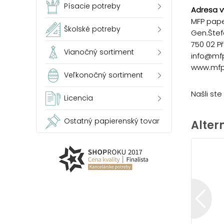
Písacie potreby
Adresa v
MFP paper
Školské potreby
Gen.Štef
750 02 P
Vianočný sortiment
info@mf
www.mfp
Veľkonočný sortiment
Našli st
Licencia
Ostatný papierenský tovar
Alter