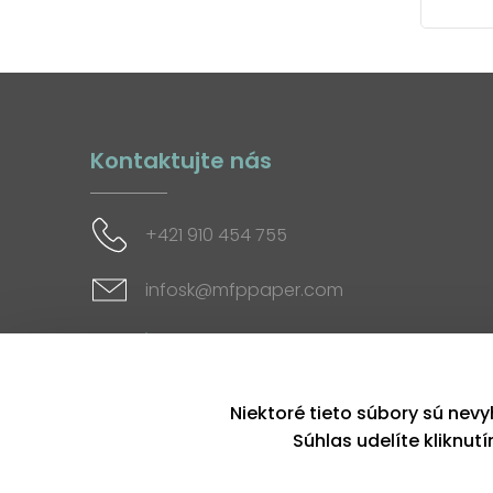
Kontaktujte nás
+421 910 454 755
infosk@mfppaper.com
Sociálne siete
Niektoré tieto súbory sú nevy
Súhlas udelíte kliknut