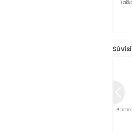
Taška
Súvis
Baliac