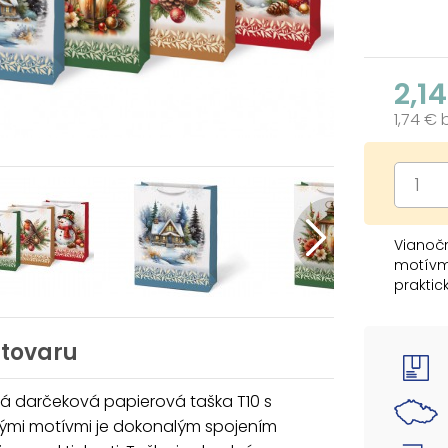
2,1
1,74 €
Vianoč
motívm
praktic
druhov
predmet
skutoč
 tovaru
balenie
byť prí
á darčeková papierová taška T10 s
bezpeč
ými motívmi je dokonalým spojením
Rozmer: