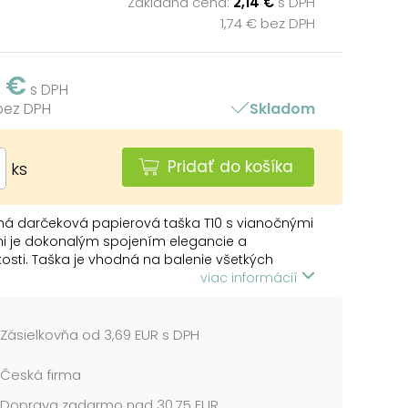
Základná cena:
2,14 €
s DPH
1,74 € bez DPH
4 €
s DPH
 bez DPH
Skladom
Pridať do košíka
ks
ná darčeková papierová taška T10 s vianočnými
i je dokonalým spojením elegancie a
kosti. Taška je vhodná na balenie všetkých
 darčekov, od malých prekvapení po väčšie
viac informácií
y, a pridáva im kúzlo sviatočnej atmosféry. Je
ne nepostrádateľným pomocníkom, keď sa
 darčeka do klasického baliaceho papiera zdá
Zásielkovňa od 3,69 EUR s DPH
liš ťažké. Jej robustné uši zaisťujú pohodlné a
né prenášanie.
Česká firma
Doprava zadarmo nad 30,75 EUR
 330 x 450 x 150 mm