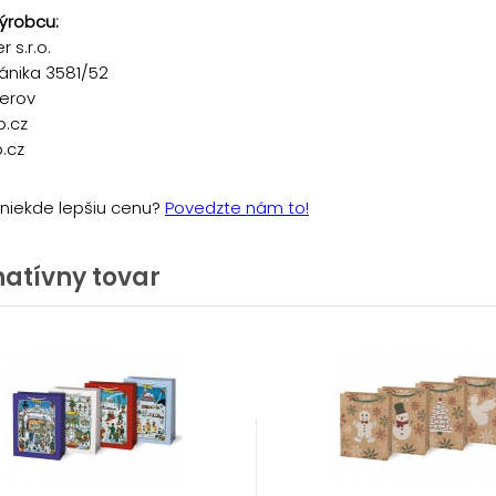
ýrobcu:
 s.r.o.
ánika 3581/52
řerov
p.cz
.cz
e niekde lepšiu cenu?
Povedzte nám to!
natívny tovar