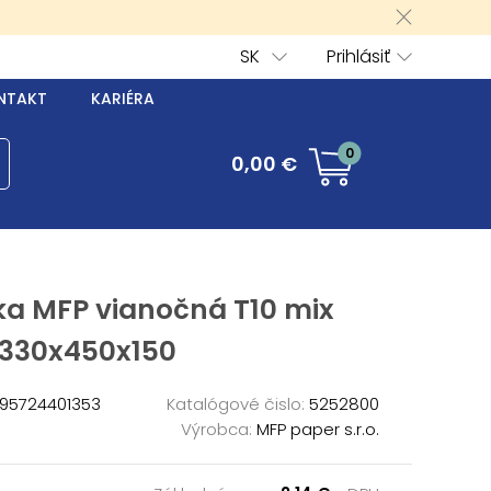
SK
Prihlásiť
NTAKT
KARIÉRA
0
0,00 €
ka MFP vianočná T10 mix
 330x450x150
95724401353
Katalógové čislo:
5252800
Výrobca:
MFP paper s.r.o.