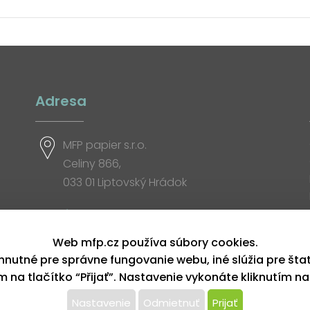
Adresa
MFP papier s.r.o.
Celiny 866,
033 01 Liptovský Hrádok
Otváracia doba
Web mfp.cz používa súbory cookies.
hnutné pre správne fungovanie webu, iné slúžia pre šta
ím na tlačítko “Přijať”. Nastavenie vykonáte kliknutím na
Nastavenie
Odmietnuť
Prijať