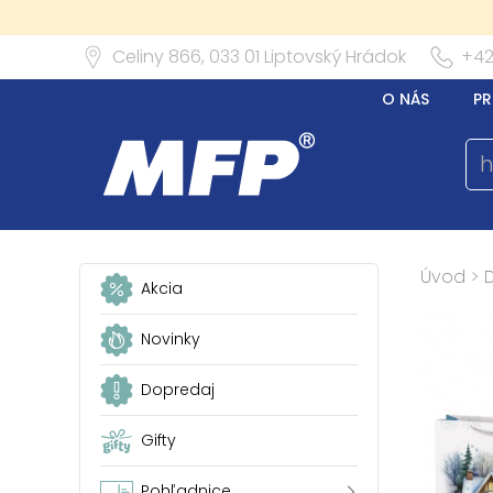
Celiny 866,
033 01
Liptovský Hrádok
+42
O NÁS
PR
Úvod
>
Akcia
Novinky
Dopredaj
Gifty
Pohľadnice