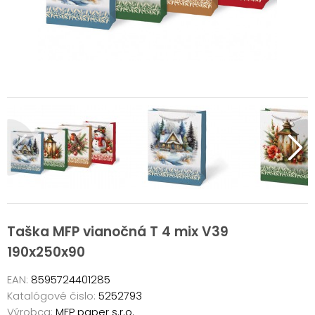
Taška MFP vianočná T 4 mix V39
190x250x90
EAN:
8595724401285
Katalógové čislo:
5252793
Výrobca:
MFP paper s.r.o.