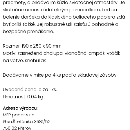
predmety, a pridáva im kúzlo sviatočnej atmosféry. Je
skutočne nepostrádateľným pomocníkom, keď sa
balenie darčeka do klasického baliaceho papiera zdá
byť príliš ťažké. Jej robustné uši zaisťujú pohodlné a
bezpečné prenášanie.
Rozmer: 190 x 250 x 90 mm
Motív: zasnežená chalupa, vianočná lampáš, vtáčik
na vetve, snehuliak
Dodávame v mixe po 4 ks podľa skladovej zásoby.
Uvedená cena je za 1 ks.
Hmotnosť: 0.04 kg
Adresa výrobcu:
MFP paper s.r.o.
Gen.Štefánika 3581/52
750 02 Přerov