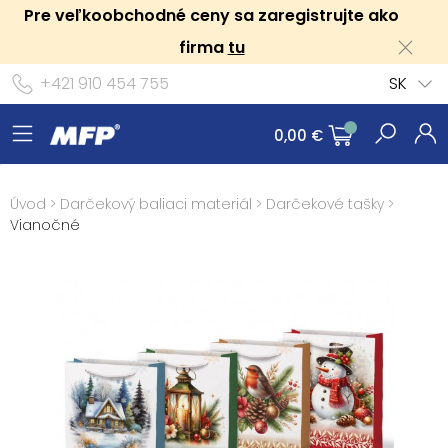
Pre veľkoobchodné ceny sa zaregistrujte ako
firma
tu
+421 910 454 755
SK
0,00 €
Úvod
>
Darčekový baliaci materiál
>
Darčekové tašky
>
Vianočné