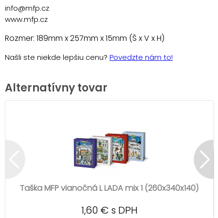
info@mfp.cz
www.mfp.cz
Rozmer: 189mm x 257mm x 15mm (Š x V x H)
Našli ste niekde lepšiu cenu?
Povedzte nám to!
Alternatívny tovar
Taška MFP vianočná L LADA mix 1 (260x340x140)
1,60 € s DPH