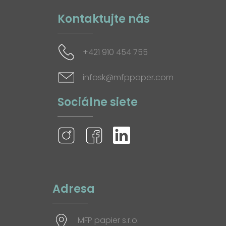
Kontaktujte nás
+421 910 454 755
infosk@mfppaper.com
Sociálne siete
Adresa
MFP papier s.r.o.