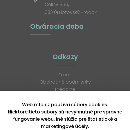
Celiny 866,
033 01 Liptovský Hrádok
Otváracia doba
Odkazy
O nás
Obchodné podmienky
Predajne
Katalógy
K stiahnutiu
Web mfp.cz používa súbory cookies.
Blog
Niektoré tieto súbory sú nevyhnutné pre správne
Kontakt
fungovanie webu, iné slúžia pre štatistické a
Kariéra
marketingové účely.