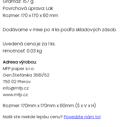
Gramáž: 157 g
Povrchová úprava: Lak
Rozmer: 170 x 170 x 60 mm
Dodávame v mixe po 4 ks podľa skladových zásob.
Uvedená cena je za 1 ks.
Hmotnosť: 0.03 kg
Adresa výrobcu:
MFP paper s.r.o.
Gen.Štefánika 3581/52
750 02 Přerov
info@mfp.cz
www.mfp.cz
Rozmer: 170mm x 170mm x 60mm (Š x V x H)
Našli ste niekde lepšiu cenu?
Povedzte nám to!