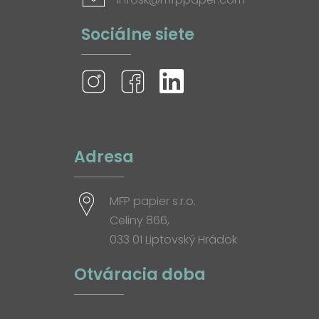
Sociálne siete
Adresa
MFP papier s.r.o.
Celiny 866,
033 01 Liptovský Hrádok
Otváracia doba