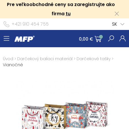
Pre veľkoobchodné ceny sa zaregistrujte ako
firma
tu
+421 910 454 755
SK
0,00 €
Úvod
>
Darčekový baliaci materiál
>
Darčekové tašky
>
Vianočné