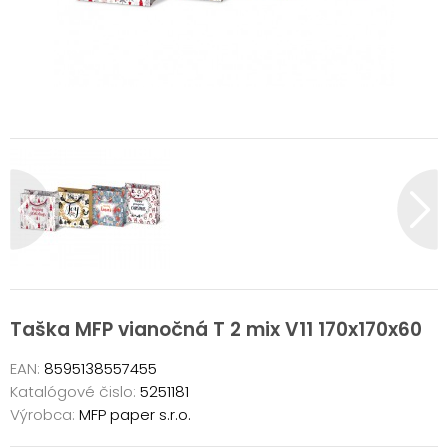
Taška MFP vianočná T 2 mix V11 170x170x60
EAN:
8595138557455
Katalógové čislo:
5251181
Výrobca:
MFP paper s.r.o.