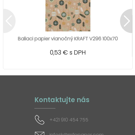
Baliaci papier vianočný KRAFT V296 100x70
0,53 € s DPH
Kontaktujte nás
+421 910 454 755
infosk@mfppaper.com