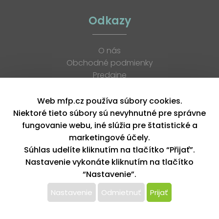
Odkazy
O nás
Obchodné podmienky
Predajne
Katalógy
K stiahnutiu
Web mfp.cz používa súbory cookies.
Blog
Niektoré tieto súbory sú nevyhnutné pre správne
Kontakt
fungovanie webu, iné slúžia pre štatistické a
Kariéra
marketingové účely.
XML feed
Súhlas udelíte kliknutím na tlačítko “Přijať”.
Nastavenie vykonáte kliknutím na tlačítko
“Nastavenie”.
Copyright © 2026, MFP paper s. r. o. | Všetky práva vyhradené
design by MFP
Nastavenie
Odmietnuť
Prijať
Tento web používa k poskytovaniu služieb,
personalizácií reklám a analýze návštevnosti súbory