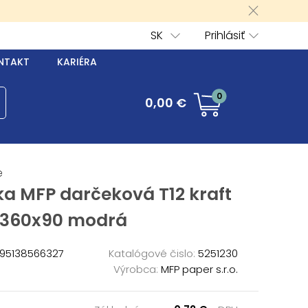
SK
Prihlásiť
NTAKT
KARIÉRA
0
0,00 €
é
a MFP darčeková T12 kraft
x360x90 modrá
95138566327
Katalógové čislo:
5251230
Výrobca:
MFP paper s.r.o.