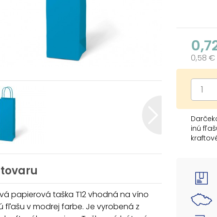
0,7
0,58 €
Darček
inú fľa
kraftov
Farba:
Gramáž 
 tovaru
Materiá
Rozmer:
vá papierová taška T12 vhodná na víno
ú fľašu v modrej farbe. Je vyrobená z
Uvedená 