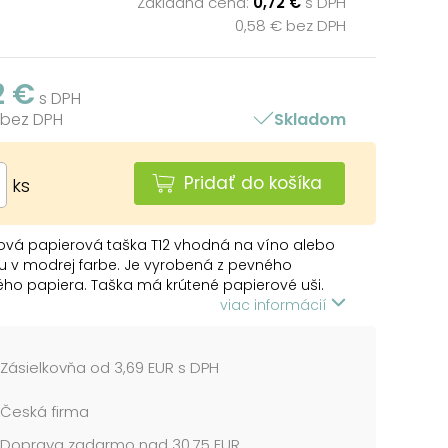
Základná cena:
0,72 €
s DPH
0,58 € bez DPH
2 €
s DPH
 bez DPH
Skladom
Pridať do košíka
ks
ová papierová taška T12 vhodná na víno alebo
šu v modrej farbe. Je vyrobená z pevného
ého papiera. Taška má krútené papierové uši.
viac informácií
 modrá
papiera: 150 g
l: kraftový papier
Zásielkovňa od 3,69 EUR s DPH
 120 x 360 x 90 mm
Česká firma
cena je za 1 ks....
Doprava zadarmo nad 30,75 EUR