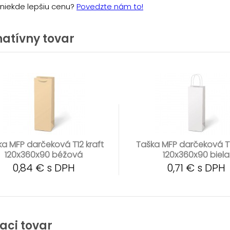
e niekde lepšiu cenu?
Povedzte nám to!
natívny tovar
ka MFP darčeková T12 kraft
Taška MFP darčeková T1
120x360x90 béžová
120x360x90 biela
0,84 € s DPH
0,71 € s DPH
iaci tovar