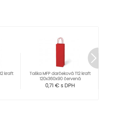
2 kraft
Taška MFP darčeková T12 kraft
Tašk
120x360x90 červená
0,71 € s DPH