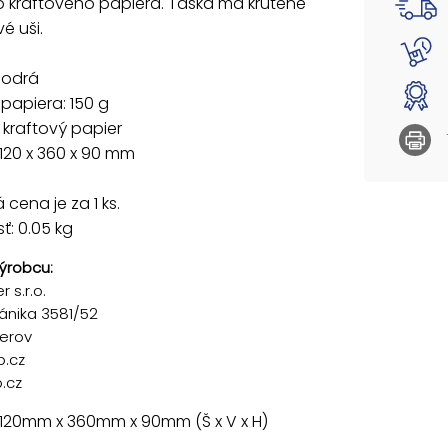
 kraftového papiera. Taška má krútené
é uši.
modrá
papiera: 150 g
: kraftový papier
120 x 360 x 90 mm
cena je za 1 ks.
: 0.05 kg
ýrobcu:
 s.r.o.
ánika 3581/52
řerov
p.cz
.cz
 120mm x 360mm x 90mm (Š x V x H)