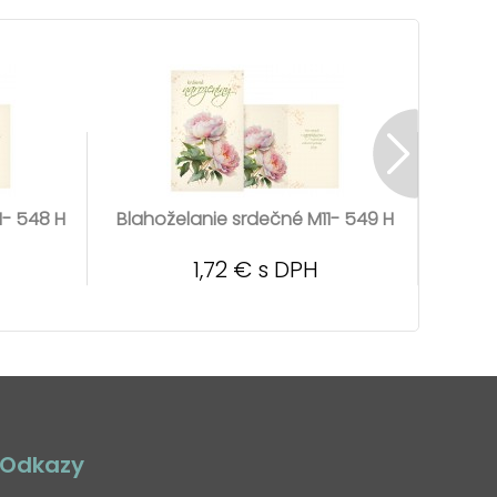
1- 548 H
Blahoželanie srdečné M11- 549 H
Blaho
1,72 € s DPH
Odkazy