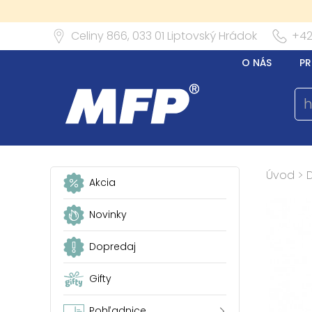
Celiny 866,
033 01
Liptovský Hrádok
+42
O NÁS
PR
Úvod
>
Akcia
Novinky
Dopredaj
Gifty
Pohľadnice