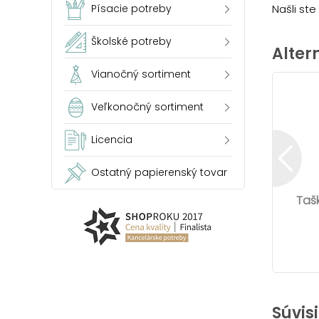
Našli st
Písacie potreby
Školské potreby
Alter
Vianočný sortiment
Veľkonočný sortiment
Licencia
Ostatný papierenský tovar
Taš
Súvis