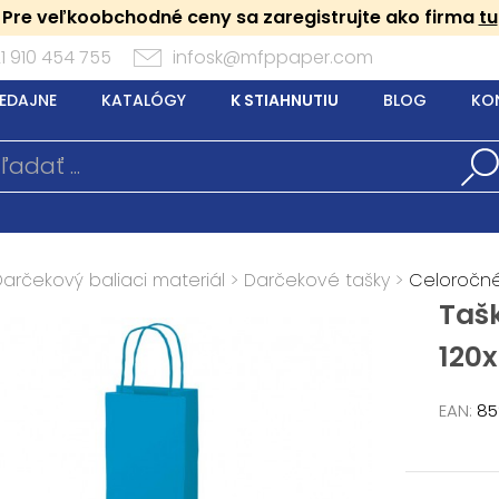
Pre veľkoobchodné ceny sa zaregistrujte ako firma
tu
1 910 454 755
infosk@mfppaper.com
EDAJNE
KATALÓGY
K STIAHNUTIU
BLOG
KO
Darčekový baliaci materiál
>
Darčekové tašky
>
Celoročn
Tašk
120
EAN:
85