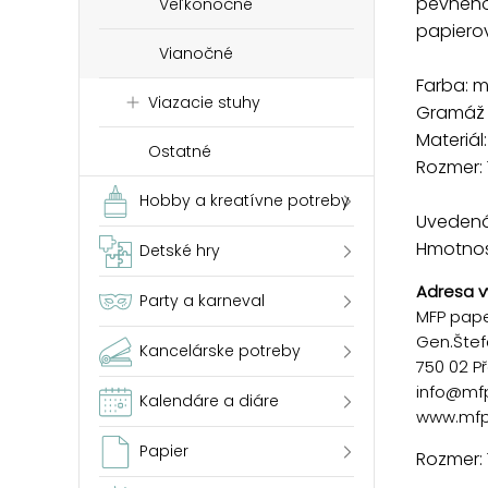
pevného
Veľkonočné
papierov
Vianočné
Farba: 
Viazacie stuhy
Gramáž 
Materiál
Ostatné
Rozmer: 
Hobby a kreatívne potreby
Uvedená 
Hmotnosť
Detské hry
Adresa v
Party a karneval
MFP paper
Gen.Štef
Kancelárske potreby
750 02 P
info@mf
Kalendáre a diáre
www.mfp
Papier
Rozmer: