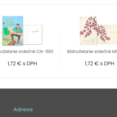
hoželanie srdečné CN- 693
Blahoželanie srdečné M1
1,72 € s DPH
1,72 € s DPH
Adresa