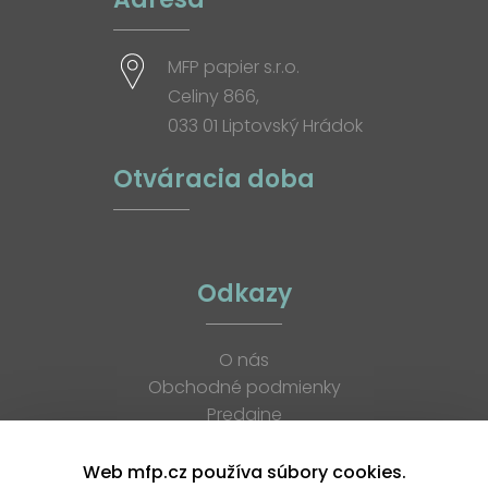
MFP papier s.r.o.
Celiny 866,
033 01 Liptovský Hrádok
Otváracia doba
Odkazy
O nás
Obchodné podmienky
Predajne
Katalógy
K stiahnutiu
Web mfp.cz používa súbory cookies.