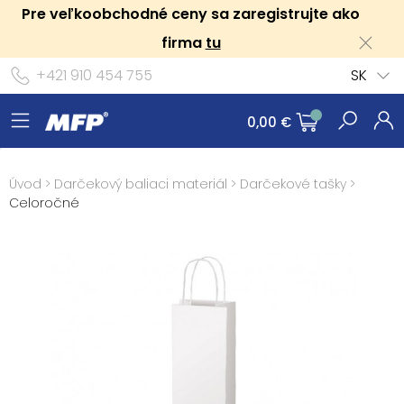
Pre veľkoobchodné ceny sa zaregistrujte ako
firma
tu
+421 910 454 755
SK
0,00 €
Úvod
>
Darčekový baliaci materiál
>
Darčekové tašky
>
Celoročné