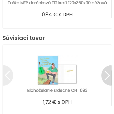
Taška MFP darčeková T12 kraft 120x360x90 béžová
0,84 € s DPH
Súvisiaci tovar
Blahoželanie srdečné CN- 693
1,72 € s DPH