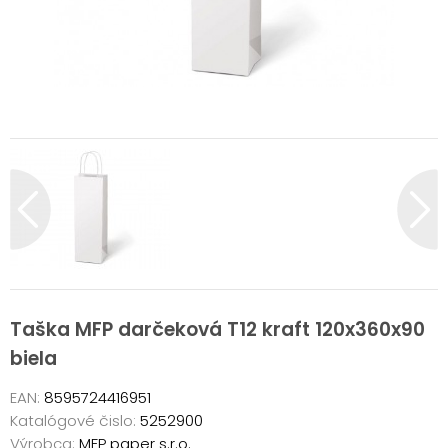
Taška MFP darčeková T12 kraft 120x360x90
biela
EAN:
8595724416951
Katalógové čislo:
5252900
Výrobca:
MFP paper s.r.o.