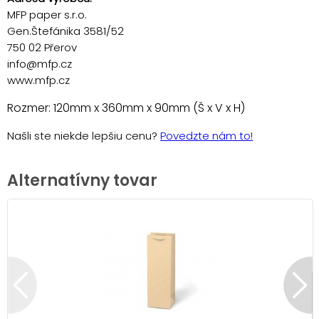
MFP paper s.r.o.
Gen.Štefánika 3581/52
750 02 Přerov
info@mfp.cz
www.mfp.cz
Rozmer: 120mm x 360mm x 90mm (Š x V x H)
Našli ste niekde lepšiu cenu?
Povedzte nám to!
Alternatívny tovar