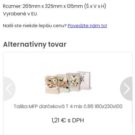
Rozmer: 265mm x 325mm x 135mm (Š x V x H)
Vyrobené v EU.
Našli ste niekde lepšiu cenu?
Povedzte nám to!
Alternatívny tovar
Taška MFP darčeková T 4 mix č.86 180x230x100
1,21 € s DPH