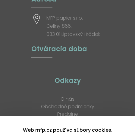
MFP papier s.r.o.
Celiny 866,
033 01 Liptovský Hrádok
Otváracia doba
Odkazy
O nás
Obchodné podmienky
Predajne
Katalógy
K stiahnutiu
Web mfp.cz používa súbory cookies.