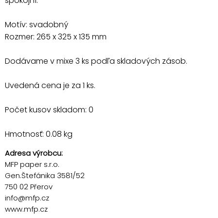
spokojní.
Motív: svadobný
Rozmer: 265 x 325 x 135 mm
Dodávame v mixe 3 ks podľa skladových zásob.
Uvedená cena je za 1 ks.
Počet kusov skladom: 0
Hmotnosť: 0.08 kg
Adresa výrobcu:
MFP paper s.r.o.
Gen.Štefánika 3581/52
750 02 Přerov
info@mfp.cz
www.mfp.cz