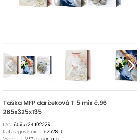
Taška MFP darčeková T 5 mix č.96
265x325x135
EAN:
8595724402329
Katalógové čislo:
5252810
Výrobca:
MFP paper s.r.o.