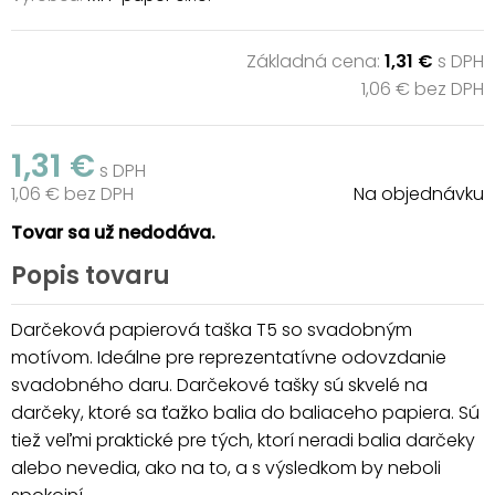
Základná cena:
1,31 €
s DPH
1,06 € bez DPH
1,31 €
s DPH
1,06 € bez DPH
Na objednávku
Tovar sa už nedodáva.
Popis tovaru
Darčeková papierová taška T5 so svadobným
motívom. Ideálne pre reprezentatívne odovzdanie
svadobného daru. Darčekové tašky sú skvelé na
darčeky, ktoré sa ťažko balia do baliaceho papiera. Sú
tiež veľmi praktické pre tých, ktorí neradi balia darčeky
alebo nevedia, ako na to, a s výsledkom by neboli