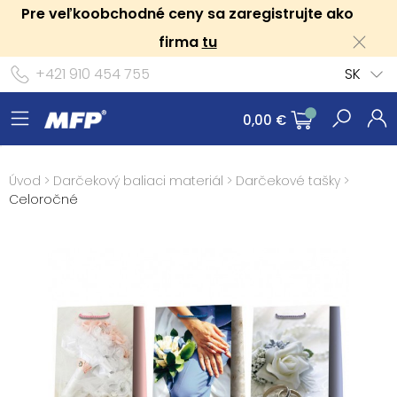
Pre veľkoobchodné ceny sa zaregistrujte ako
firma
tu
+421 910 454 755
SK
0,00 €
Úvod
>
Darčekový baliaci materiál
>
Darčekové tašky
>
Celoročné