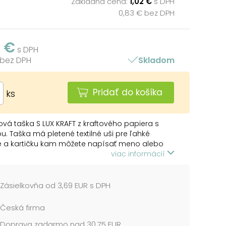
Základná cena:
1,02 €
s DPH
0,83 € bez DPH
2 €
s DPH
 bez DPH
Skladom
Pridať do košíka
ks
vá taška S LUX KRAFT z kraftového papiera s
u. Taška má pletené textilné uši pre ľahké
e a kartičku kam môžete napísať meno alebo
venovanie. Pokiaľ nemáte čas baliť darček do
viac informácií
ového baliaceho papiera tak práve pre Vás
roký výber darčekových tašiek.
Zásielkovňa od 3,69 EUR s DPH
Česká firma
ska
Doprava zadarmo nad 30,75 EUR
a