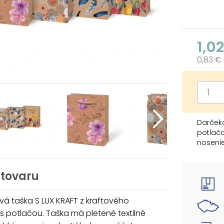
1,0
0,83 €
Darčeko
potlačo
noseni
krátke 
darček
máme ši
 tovaru
MOTIV:
á taška S LUX KRAFT z kraftového
- kvety
s potlačou. Taška má pletené textilné
- kolie
- pierk