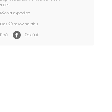
ány
s DPH
Rýchla expedice
 hnedá/prírodná
l: kraftový papier
Cez 20 rokov na trhu
 110 x 135 x 65 mm
me v mixe po 4 ks podľa skladovej zásoby.
Tlač
Zdieľať
cena je za 1 ks....