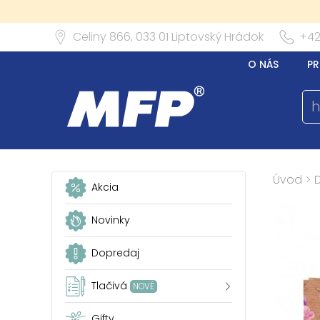
Celiny 866,
033 01
Liptovský Hrádok
+42
O NÁS
PR
Úvod
>
Akcia
Novinky
Dopredaj
Tlačivá
NOVÉ
Gifty