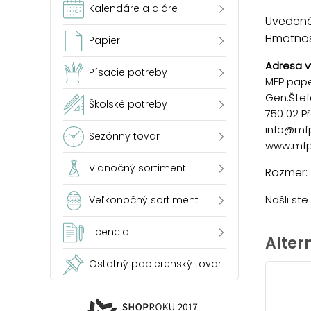
Kalendáre a diáre
Uvedená 
Hmotnosť
Papier
Adresa v
Písacie potreby
MFP paper
Gen.Štef
Školské potreby
750 02 P
info@mf
Sezónny tovar
www.mfp
Vianočný sortiment
Rozmer: 
Našli st
Veľkonočný sortiment
Licencia
Alter
Ostatný papierenský tovar