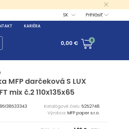
SK
Prihlásiť
NTAKT
KARIÉRA
0
0,00 €
é
ka MFP darčeková S LUX
T mix č.2 110x135x65
95138533343
Katalógové čislo:
5252748
Výrobca:
MFP paper s.r.o.