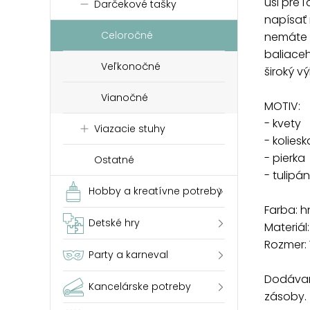
uši pre 
Darčekové tašky
napísať 
Celoročné
nemáte 
baliace
Veľkonočné
široký v
Vianočné
MOTIV:
- kvety
Viazacie stuhy
- koliesk
- pierka
Ostatné
- tulipá
Hobby a kreatívne potreby
Farba: 
Detské hry
Materiál
Rozmer: 
Party a karneval
Dodávam
Kancelárske potreby
zásoby.