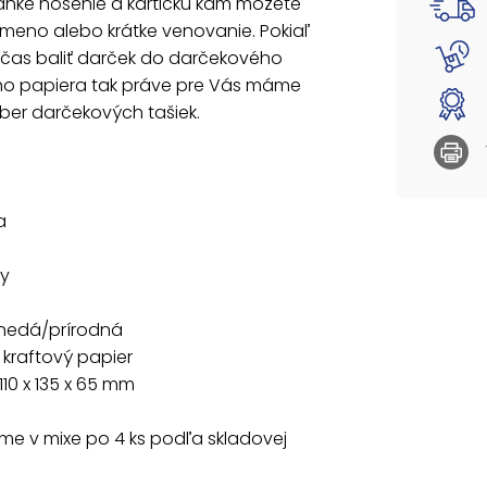
ľahké nosenie a kartičku kam môžete
- tulip
meno alebo krátke venovanie. Pokiaľ
čas baliť darček do darčekového
Farba:
ho papiera tak práve pre Vás máme
Materiá
Rozmer:
ýber darčekových tašiek.
Dodáva
Uvedená 
a
ny
hnedá/prírodná
: kraftový papier
110 x 135 x 65 mm
e v mixe po 4 ks podľa skladovej