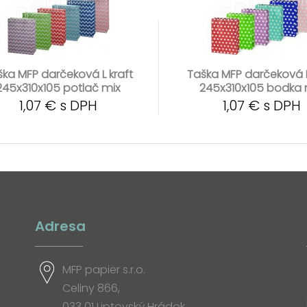
ška MFP darčeková L kraft
Taška MFP darčeková L
245x310x105 potlač mix
245x310x105 bodka 
1,07 € s DPH
1,07 € s DPH
Adresa
MFP papier s.r.o.
Celiny 866,
033 01 Liptovský Hrádok