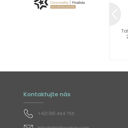
Ta
Kontaktujte nás
+421 910 454 755
infosk@mfppaper.com