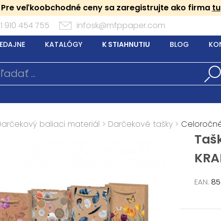
Pre veľkoobchodné ceny sa zaregistrujte ako firma
tu
1 910 454 755
infosk@mfppaper.com
EDAJNE
KATALÓGY
K STIAHNUTIU
BLOG
KO
Darčekový baliaci materiál
>
Darčekové tašky
>
Celoročn
Taš
KRAF
EAN:
85