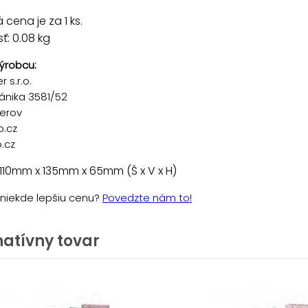
cena je za 1 ks.
: 0.08 kg
ýrobcu:
 s.r.o.
ánika 3581/52
řerov
p.cz
.cz
110mm x 135mm x 65mm (Š x V x H)
e niekde lepšiu cenu?
Povedzte nám to!
natívny tovar